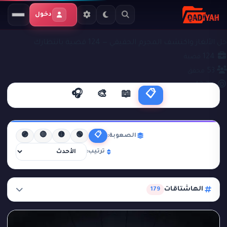
دخول
ملفات التحقيق
قضايا جنائية
حل الألغاز واكتشف المجرم الحقيقي — 124 قضية بانتظارك
124
قضية
53
محقق
42.7%
نجاح
🎧
🎨
📖
📋
🟣
🔴
🟡
🟢
📋
الصعوبة:
ترتيب:
الهاشتاقات
179