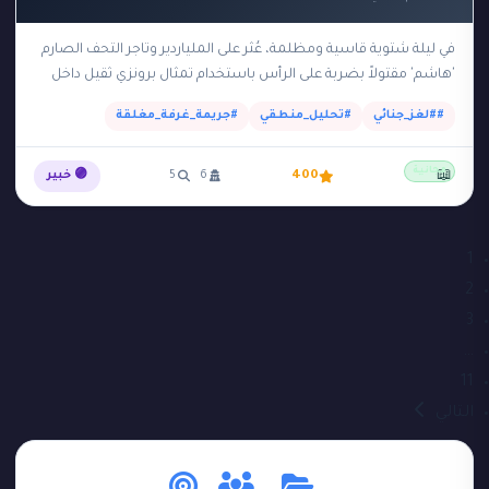
في ليلة شتوية قاسية ومظلمة، عُثر على الملياردير وتاجر التحف الصارم
'هاشم' مقتولاً بضربة على الرأس باستخدام تمثال برونزي ثقيل داخل
مكتبته الخاصة. وُجدت الجثة…
##لغز_جنائي
#تحليل_منطقي
#جريمة_غرفة_مغلقة
مجانية
📖
400
6
5
🟣 خبير
1
2
3
…
11
التالي