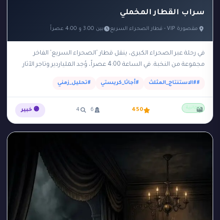
سراب القطار المخملي
مقصورة VIP - قطار الصحراء السريع
بين 3:00 و 4:00 عصراً
في رحلة عبر الصحراء الكبرى، ينقل قطار 'الصحراء السريع' الفاخر
مجموعة من النخبة. في الساعة 4:00 عصراً، وُجد الملياردير وتاجر الآثار
'راشد' مقتولاً بضربة على…
##الاستنتاج_المثلث
#أجاثا_كريستي
#تحليل_زمني
مجانية
📖
450
6
4
🟣 خبير