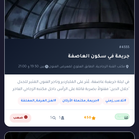
#4555
جريمة في سكون العاصفة
مكتب القبة الزجاجية، الطابق العلوي لمعرض الفنون
بين 19:50 و 21:00
في ليلة خريفية عاصفة، عُثر على الملياردير وتاجر الفنون المثير للجدل
'جلال الدين' مقتولاً بضربة قاتلة على الرأس داخل مكتبه الزجاجي الفاخر
الواقع في الطابق…
#تلاعب_زمني
#جريمة_مكتملة الأركان
#لغز_الغرفة_المغلقة
مجانية
📖
450
5
5
🔴 صعب