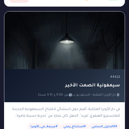
#4622
سيمفونية الصمت الأخير
دار الأوبرا الملكية - الاستوديو ب
بين 9:00 و 9:15 مساءً
في دار الأوبرا الملكية، أقيم حفل استثنائي لافتتاح السيمفونية الجديدة
للمايسترو العبقري 'فريد'. الحفل كان عبارة عن 'تجربة حسية غامرة':
بمجرد أن بدأت الموسيقى في…
##الدليل_السلبي
#استنتاج_زمني
#جريمة_في_الأوبرا