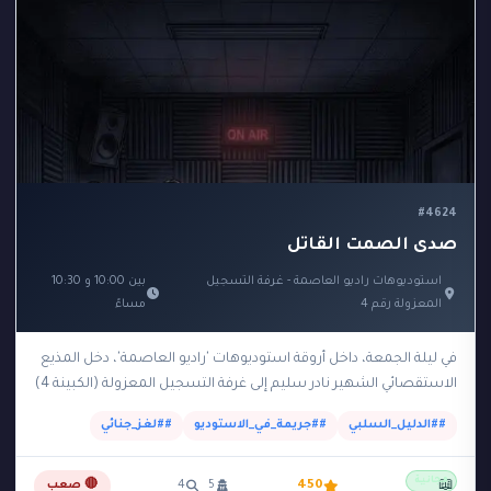
#4624
صدى الصمت القاتل
استوديوهات راديو العاصمة - غرفة التسجيل
بين 10:00 و 10:30
المعزولة رقم 4
مساءً
في ليلة الجمعة، داخل أروقة استوديوهات 'راديو العاصمة'، دخل المذيع
الاستقصائي الشهير نادر سليم إلى غرفة التسجيل المعزولة (الكبينة 4)
لتسجيل حلقة جديدة تكشف فضائح…
##الدليل_السلبي
##جريمة_في_الاستوديو
##لغز_جنائي
مجانية
📖
450
5
4
🔴 صعب