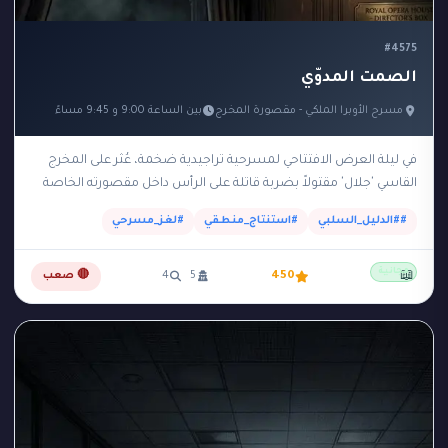
#4575
الصمت المدوّي
مسرح الأوبرا الملكي - مقصورة المخرج
بين الساعة 9:00 و 9:45 مساءً
في ليلة العرض الافتتاحي لمسرحية تراجيدية ضخمة، عُثر على المخرج
القاسي 'جلال' مقتولاً بضربة قاتلة على الرأس داخل مقصورته الخاصة
والمظلمة في الطابق العلوي للمسرح.…
##الدليل_السلبي
#استنتاج_منطقي
#لغز_مسرحي
مجانية
📖
450
5
4
🔴 صعب