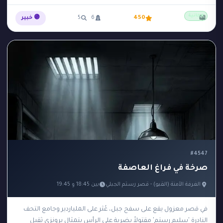
مجانية
📖
450
6
5
🟣 خبير
#4547
صرخة في فراغ العاصفة
الغرفة الآمنة (القبو) - قصر رستم الجبلي
بين 18:45 و 19:45
في قصر معزول يقع على سفح جبل، عُثر على الملياردير وجامع التحف
النادرة 'سليم رستم' مقتولاً بضربة على الرأس بتمثال برونزي ثقيل