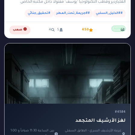
الملياردير وقطب التكنولوجيا 'يوسف' مقتولاً داخل مكتبه الخاص.
المكتب عبارة عن مبنى زجاجي صغير وعازل…
##الدليل_السلبي
##جريمة_تحت_المطر
#تحقيق_جنائي
مجانية
📖
450
5
4
🔴 صعب
#4584
لغز الأرشيف المتجمد
غرفة الأرشيف السري - الطابق السفلي
بين الساعة 11:30 صباحاً و 1:00