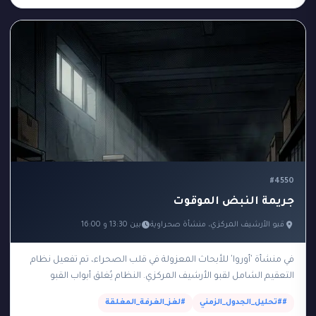
#4550
جريمة النبض الموقوت
قبو الأرشيف المركزي، منشأة صحراوية
بين 13:30 و 16:00
في منشأة 'أوروا' للأبحاث المعزولة في قلب الصحراء، تم تفعيل نظام
التعقيم الشامل لقبو الأرشيف المركزي. النظام يُغلق أبواب القبو
الفولاذية تلقائياً من الساعة 14:00…
##تحليل_الجدول_الزمني
#لغز_الغرفة_المغلقة