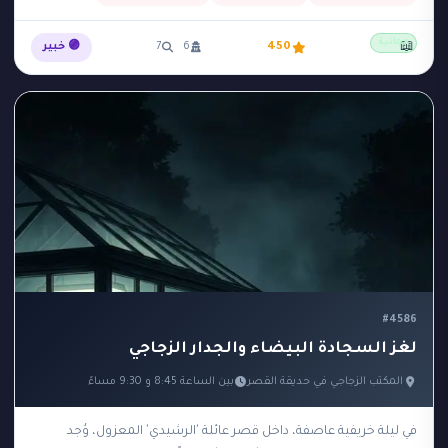
مجانية
📖
450
6
7
🟣 خبير
#4586
لغز السجادة البيضاء والجدار الزجاجي
المكتب الزجاجي في حديقة القصر
بين الساعة 8:45 و 9:30 مساءً
في ليلة خريفية عاصفة، داخل قصر عائلة 'الرشيدي' المعزول، وُجد