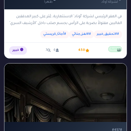
لشركة أوتاد
ظهراً
في المقر الرئيسي لشركة 'أوتاد' الاستثمارية، عُثر على كبير المدققين
الماليين مقتولاً بضربة على الرأس بجسم صلب داخل 'الأرشيف السري'
في الطابق السفلي. الأرشيف يقع…
##تحقيق_خبير
##لغز_جنائي
#أجاثا_كريستي
مجانية
📖
450
6
7
🟣 خبير
#4578