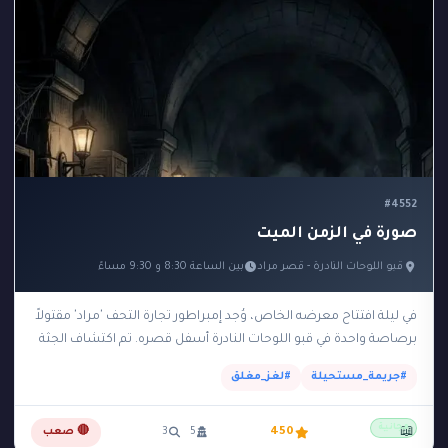
#4552
صورة في الزمن الميت
قبو اللوحات النادرة - قصر مراد
بين الساعة 8:30 و 9:30 مساءً
في ليلة افتتاح معرضه الخاص، وُجد إمبراطور تجارة التحف 'مراد' مقتولاً
برصاصة واحدة في قبو اللوحات النادرة أسفل قصره. تم اكتشاف الجثة
في تمام الساعة…
#جريمة_مستحيلة
#لغز_مغلق
مجانية
📖
450
5
3
🔴 صعب