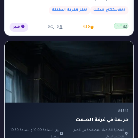
داخل 'الغرفة الآمنة'…
##الاستنتاج_المثلث
#لغز_الغرفة_المغلقة
مجانية
📖
450
6
6
🟣 خبير
#4541
جريمة في غرفة الصمت
المكتبة الخاصة المصفحة في قصر
بين الساعة 10:00 والساعة 10:30
هاشم الجبلي
مساءً