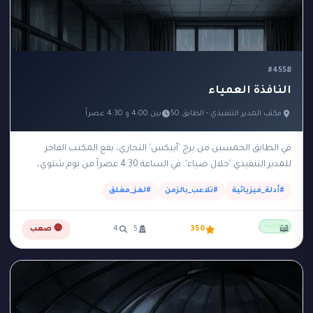
#4558
النافذة العمياء
مكتب المدير التنفيذي - الطابق 50
بين 4:00 و 4:30 عصراً
في الطابق الخمسين من برج 'أبيكس' التجاري، يقع المكتب الفاخر
للمدير التنفيذي 'جلال ضياء'. في الساعة 4:30 عصراً من يوم شتوي،
عثرت السكرتيرة على جلال…
#أدلة_فيزيائية
#تلاعب_بالزمن
#لغز_مغلق
مجانية
📖
350
5
4
🔴 صعب