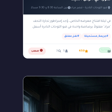
قبو اللوحات النادرة - قصر مراد
بين الساعة 8:30 و 9:30 مساءً
في ليلة افتتاح معرضه الخاص، وُجد إمبراطور تجارة التحف
'مراد' مقتولاً برصاصة واحدة في قبو اللوحات النادرة أسفل
قصره. تم اكتشاف الجثة في تمام الساعة…
#جريمة_مستحيلة
#لغز_مغلق
مجانية
450
5
3
🔴 صعب
📖