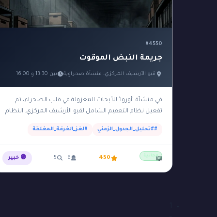
#4550
جريمة النبض الموقوت
قبو الأرشيف المركزي، منشأة صحراوية
بين 13:30 و 16:00
في منشأة 'أوروا' للأبحاث المعزولة في قلب الصحراء، تم
تفعيل نظام التعقيم الشامل لقبو الأرشيف المركزي. النظام
يُغلق أبواب القبو الفولاذية تلقائياً من الساعة 14:00…
##تحليل_الجدول_الزمني
#لغز_الغرفة_المغلقة
مجانية
450
6
5
🟣 خبير
📖
1