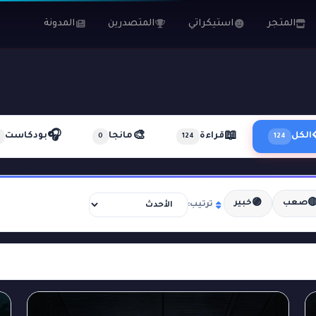
المدونة
المتصدرين
استيكراتي
المتجر
🎧
🎨
📖
بودكاست
مانجا
قراءة
الكل
0
124
124
🟣

خبير
صعب
ترتيب: