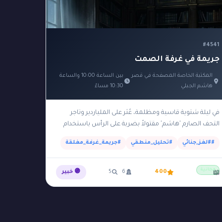
#4541
جريمة في غرفة الصمت
المكتبة الخاصة المصفحة في قصر
بين الساعة 10:00 والساعة
هاشم الجبلي
10:30 مساءً
في ليلة شتوية قاسية ومظلمة، عُثر على الملياردير وتاجر
التحف الصارم 'هاشم' مقتولاً بضربة على الرأس باستخدام
تمثال برونزي ثقيل داخل مكتبته الخاصة. وُجدت الجثة…
##لغز_جنائي
#تحليل_منطقي
#جريمة_غرفة_مغلقة
مجانية
400
6
5
🟣 خبير
📖