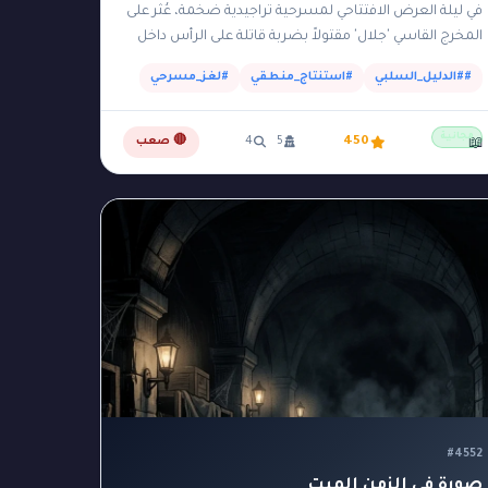
في ليلة العرض الافتتاحي لمسرحية تراجيدية ضخمة، عُثر على
المخرج القاسي 'جلال' مقتولاً بضربة قاتلة على الرأس داخل
مقصورته الخاصة والمظلمة في الطابق العلوي للمسرح.…
##الدليل_السلبي
#استنتاج_منطقي
#لغز_مسرحي
مجانية
450
5
4
🔴 صعب
📖
#4552
صورة في الزمن الميت