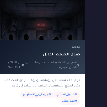
#4624
صدى الصمت القاتل
استوديوهات راديو العاصمة - غرفة التسجيل
بين 10:00 و
المعزولة رقم 4
10:30 مساءً
في ليلة الجمعة، داخل أروقة استوديوهات 'راديو العاصمة'،
دخل المذيع الاستقصائي الشهير نادر سليم إلى غرفة
التسجيل المعزولة (الكبينة 4) لتسجيل حلقة جديدة تكشف
##الدليل_السلبي
##جريمة_في_الاستوديو
فضائح…
##لغز_جنائي