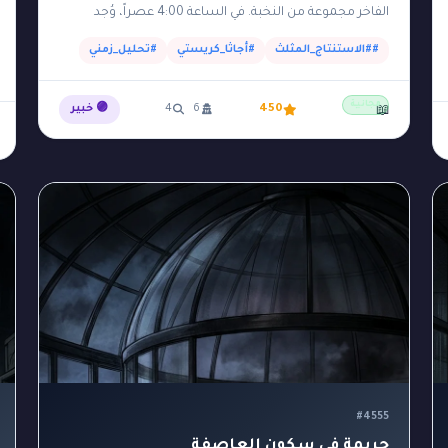
الفاخر مجموعة من النخبة. في الساعة 4:00 عصراً، وُجد
الملياردير وتاجر الآثار 'راشد' مقتولاً بضربة على…
##الاستنتاج_المثلث
#أجاثا_كريستي
#تحليل_زمني
مجانية
450
6
4
🟣 خبير
📖
#4555
جريمة في سكون العاصفة