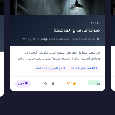
#4547
صرخة في فراغ العاصفة
الغرفة الآمنة (القبو) - قصر رستم الجبلي
بين 18:45 و 19:45
في قصر معزول يقع على سفح جبل، عُثر على الملياردير
وجامع التحف النادرة 'سليم رستم' مقتولاً بضربة على الرأس
بتمثال برونزي ثقيل داخل 'الغرفة الآمنة'…
##الاستنتاج_المثلث
#لغز_الغرفة_المغلقة
مجانية
450
6
6
🟣 خبير
📖