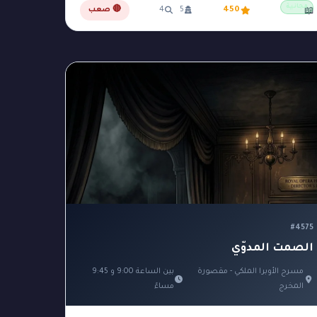
مجانية
450
5
4
🔴 صعب
📖
#4575
الصمت المدوّي
مسرح الأوبرا الملكي - مقصورة
بين الساعة 9:00 و 9:45
المخرج
مساءً