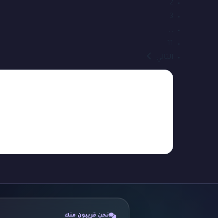
2
3
…
11
التالي
نحن قريبون منك