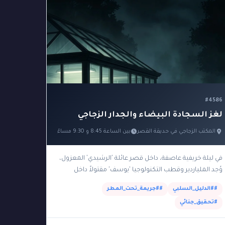
#4586
لغز السجادة البيضاء والجدار الزجاجي
المكتب الزجاجي في حديقة القصر
بين الساعة 8:45 و 9:30 مساءً
في ليلة خريفية عاصفة، داخل قصر عائلة 'الرشيدي' المعزول،
وُجد الملياردير وقطب التكنولوجيا 'يوسف' مقتولاً داخل
مكتبه الخاص. المكتب عبارة عن مبنى زجاجي صغير وعازل…
##الدليل_السلبي
##جريمة_تحت_المطر
#تحقيق_جنائي