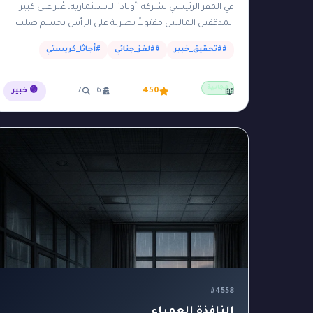
في المقر الرئيسي لشركة 'أوتاد' الاستثمارية، عُثر على كبير
المدققين الماليين مقتولاً بضربة على الرأس بجسم صلب
داخل 'الأرشيف السري' في الطابق السفلي. الأرشيف يقع…
##تحقيق_خبير
##لغز_جنائي
#أجاثا_كريستي
مجانية
450
6
7
🟣 خبير
📖
#4558
النافذة العمياء