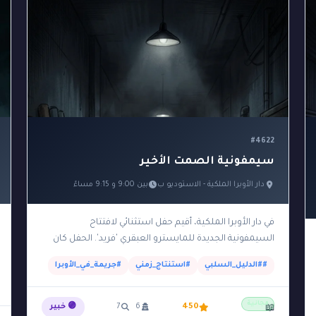
#4622
سيمفونية الصمت الأخير
دار الأوبرا الملكية - الاستوديو ب
بين 9:00 و 9:15 مساءً
في دار الأوبرا الملكية، أقيم حفل استثنائي لافتتاح
السيمفونية الجديدة للمايسترو العبقري 'فريد'. الحفل كان
عبارة عن 'تجربة حسية غامرة': بمجرد أن بدأت الموسيقى في…
##الدليل_السلبي
#استنتاج_زمني
#جريمة_في_الأوبرا
مجانية
450
6
7
🟣 خبير
📖