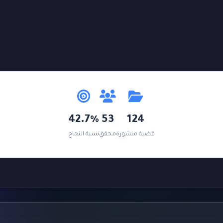
42.7%
53
124
قضية منشورة
محقق
نسبة النجاح