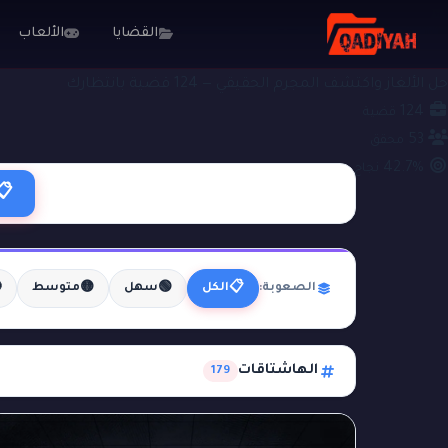
الألعاب
القضايا
قضايا جنائية
ملفات التحقيق
حل الألغاز واكتشف المجرم الحقيقي — 124 قضية بانتظارك
124
قضية
53
محقق
42.7%
نجاح
📋

🟡
🟢
📋
متوسط
سهل
الكل
الصعوبة:
الهاشتاقات
179