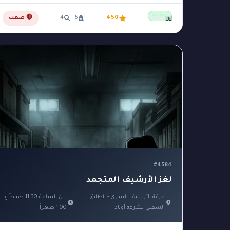
مجانية
450
5
4
🔴 صعب
📖
#4584
لغز الأرشيف المتجمد
غرفة الأرشيف السري - الطابق
بين الساعة 11:30 صباحاً و
السفلي لشركة أوتاد
1:00 ظهراً