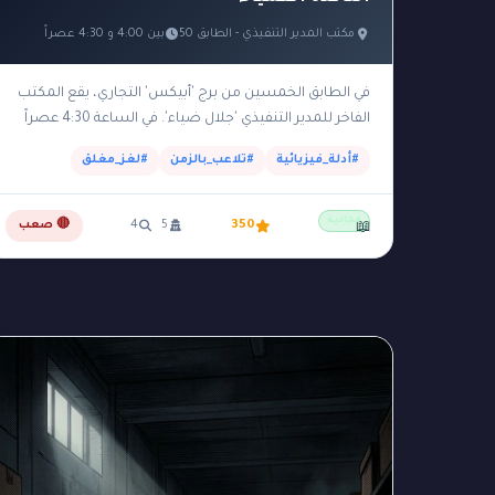
مكتب المدير التنفيذي - الطابق 50
بين 4:00 و 4:30 عصراً
في الطابق الخمسين من برج 'أبيكس' التجاري، يقع المكتب
الفاخر للمدير التنفيذي 'جلال ضياء'. في الساعة 4:30 عصراً
من يوم شتوي، عثرت السكرتيرة على جلال…
#أدلة_فيزيائية
#تلاعب_بالزمن
#لغز_مغلق
مجانية
350
5
4
🔴 صعب
📖