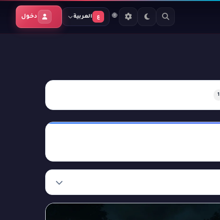
🌐
دخول
العربية
ع
1