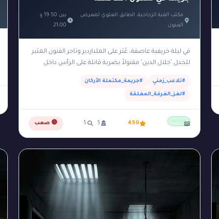
مكتب القبة الزجاجية، الطابق العلوي لمعرض
بين 19:50 و
الفنون
21:00
في ليلة خريفية عاصفة، عُثر على الملياردير وتاجر الفنون المثير
للجدل 'جلال الدين' مقتولاً بضربة قاتلة على الرأس داخل
مكتبه الزجاجي الفاخر الواقع في الطابق…
#تلاعب_زمني
#جريمة_مكتملة الأركان
#لغز_الغرفة_المغلقة
مجانية
450
5
5
🔴 صعب
📖