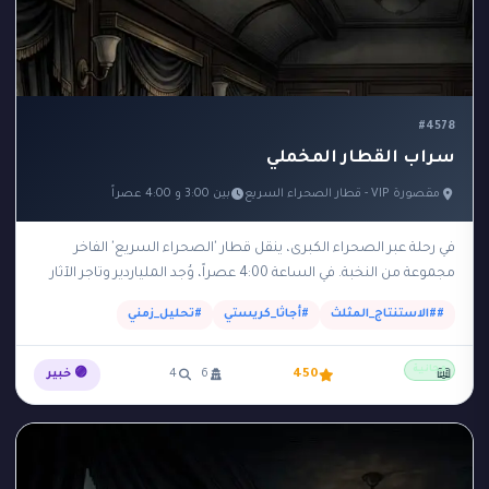
#4578
سراب القطار المخملي
مقصورة VIP - قطار الصحراء السريع
بين 3:00 و 4:00 عصراً
في رحلة عبر الصحراء الكبرى، ينقل قطار 'الصحراء السريع' الفاخر
مجموعة من النخبة. في الساعة 4:00 عصراً، وُجد الملياردير وتاجر الآثار
'راشد' مقتولاً بضربة على…
##الاستنتاج_المثلث
#أجاثا_كريستي
#تحليل_زمني
مجانية
📖
450
6
4
🟣 خبير