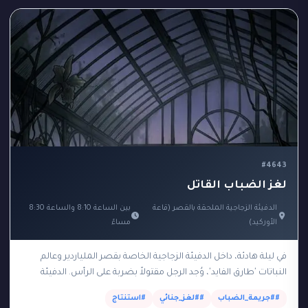
#4643
لغز الضباب القاتل
الدفيئة الزجاجية الملحقة بالقصر (قاعة
بين الساعة 8:10 والساعة 8:30
الأوركيد)
مساءً
في ليلة هادئة، داخل الدفيئة الزجاجية الخاصة بقصر الملياردير وعالم
النباتات 'طارق الفايد'، وُجد الرجل مقتولاً بضربة على الرأس. الدفيئة
مجهزة بنظام بيئي مغلق ومعزول…
##جريمة_الضباب
##لغز_جنائي
#استنتاج