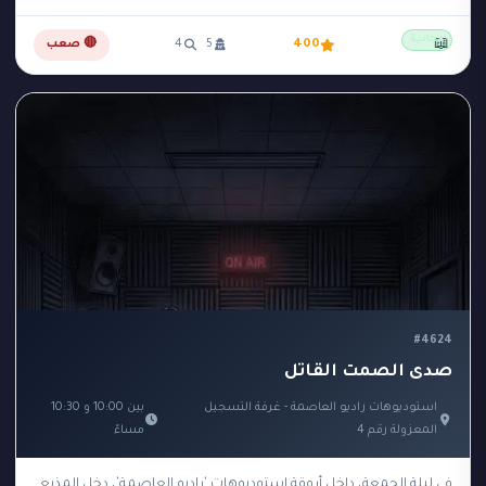
مجانية
📖
400
5
4
🔴 صعب
#4624
صدى الصمت القاتل
استوديوهات راديو العاصمة - غرفة التسجيل
بين 10:00 و 10:30
المعزولة رقم 4
مساءً
في ليلة الجمعة، داخل أروقة استوديوهات 'راديو العاصمة'، دخل المذيع