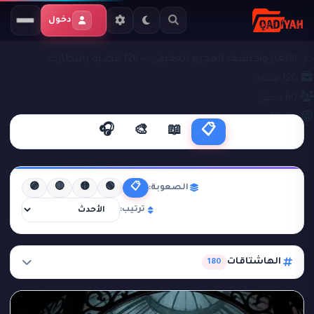
دخول
ملفات التحقيق
قضايا جنائية
حل الألغاز واكتشف المجرم الحقيقي — 126 قضية بانتظارك
126
قضية
60
محقق
42.3%
نجاح
🎧
🎨
📖
📋
🟣
🔴
🟡
🟢
📋
الصعوبة:
ترتيب:
الهاشتاقات
180