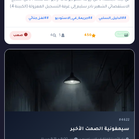
الاستقصائي الشهير نادر سليم إلى غرفة التسجيل المعزولة (الكبينة 4)
لتسجيل حلقة جديدة تكشف فضائح…
##الدليل_السلبي
##جريمة_في_الاستوديو
##لغز_جنائي
مجانية
📖
450
5
4
🔴 صعب
#4622
سيمفونية الصمت الأخير