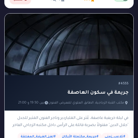
📖
#4555
جريمة في سكون العاصفة
مكتب القبة الزجاجية، الطابق العلوي لمعرض الفنون
بين 19:50 و 21:00
في ليلة خريفية عاصفة، عُثر على الملياردير وتاجر الفنون المثير للجدل
'جلال الدين' مقتولاً بضربة قاتلة على الرأس داخل مكتبه الزجاجي الفاخر
الواقع في الطابق…
#تلاعب_زمني
#جريمة_مكتملة الأركان
#لغز_الغرفة_المغلقة