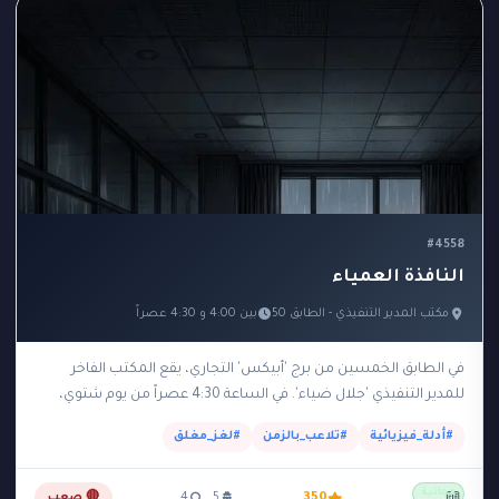
#4558
النافذة العمياء
مكتب المدير التنفيذي - الطابق 50
بين 4:00 و 4:30 عصراً
في الطابق الخمسين من برج 'أبيكس' التجاري، يقع المكتب الفاخر
للمدير التنفيذي 'جلال ضياء'. في الساعة 4:30 عصراً من يوم شتوي،
عثرت السكرتيرة على جلال…
#أدلة_فيزيائية
#تلاعب_بالزمن
#لغز_مغلق
مجانية
350
5
4
🔴 صعب