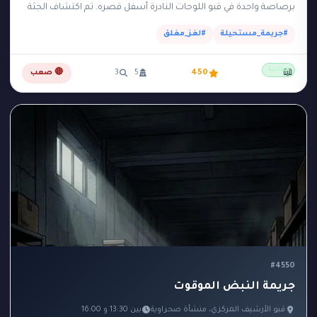
برصاصة واحدة في قبو اللوحات النادرة أسفل قصره. تم اكتشاف الجثة
في تمام الساعة…
#جريمة_مستحيلة
#لغز_مغلق
مجانية
📖
450
5
3
🔴 صعب
#4550
جريمة النبض الموقوت
قبو الأرشيف المركزي، منشأة صحراوية
بين 13:30 و 16:00