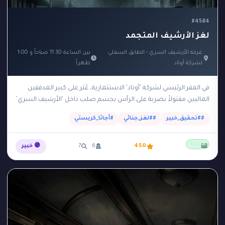
#4584
لغز الأرشيف المتجمد
غرفة الأرشيف السري - الطابق السفلي
بين الساعة 11:30 صباحاً و 1:00
لشركة أوتاد
ظهراً
في المقر الرئيسي لشركة 'أوتاد' الاستثمارية، عُثر على كبير المدققين
الماليين مقتولاً بضربة على الرأس بجسم صلب داخل 'الأرشيف السري'
في الطابق السفلي. الأرشيف يقع…
##تحقيق_خبير
##لغز_جنائي
#أجاثا_كريستي
مجانية
📖
450
6
7
🟣 خبير