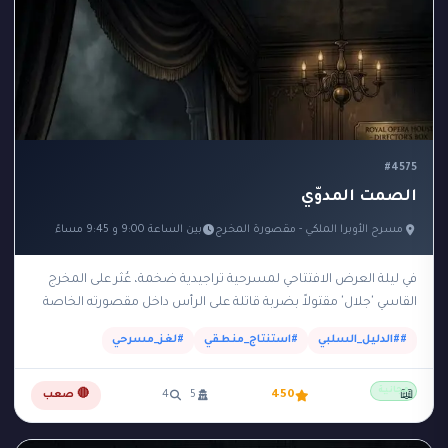
#4575
الصمت المدوّي
مسرح الأوبرا الملكي - مقصورة المخرج
بين الساعة 9:00 و 9:45 مساءً
في ليلة العرض الافتتاحي لمسرحية تراجيدية ضخمة، عُثر على المخرج
القاسي 'جلال' مقتولاً بضربة قاتلة على الرأس داخل مقصورته الخاصة
والمظلمة في الطابق العلوي للمسرح.…
##الدليل_السلبي
#استنتاج_منطقي
#لغز_مسرحي
مجانية
📖
450
5
4
🔴 صعب