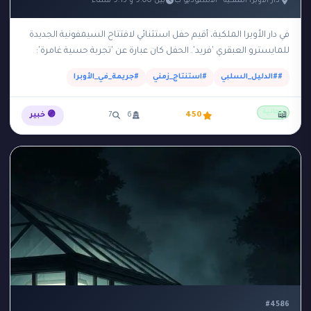
دار الأوبرا الملكية - الاستوديو ب
بين 9:00 و 9:15 مساءً
في دار الأوبرا الملكية، أقيم حفل استثنائي لافتتاح السيمفونية الجديدة
للمايسترو العبقري 'فريد'. الحفل كان عبارة عن 'تجربة حسية غامرة':
بمجرد أن بدأت الموسيقى في…
##الدليل_السلبي
#استنتاج_زمني
#جريمة_في_الأوبرا
مجانية
📖
450
6
7
🟣 خبير
#4586