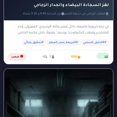
لغز السجادة البيضاء والجدار الزجاجي
المكتب الزجاجي في حديقة القصر
بين الساعة 8:45 و 9:30 مساءً
في ليلة خريفية عاصفة، داخل قصر عائلة 'الرشيدي' المعزول، وُجد
الملياردير وقطب التكنولوجيا 'يوسف' مقتولاً داخل مكتبه الخاص.
المكتب عبارة عن مبنى زجاجي صغير وعازل…
##الدليل_السلبي
##جريمة_تحت_المطر
#تحقيق_جنائي
مجانية
📖
450
5
4
🔴 صعب