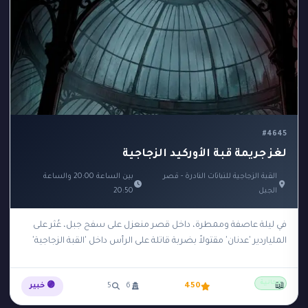
#4645
لغز جريمة قبة الأوركيد الزجاجية
القبة الزجاجية للنباتات النادرة - قصر
بين الساعة 20:00 والساعة
الجبل
20:50
في ليلة عاصفة وممطرة، داخل قصر منعزل على سفح جبل، عُثر على
الملياردير 'عدنان' مقتولاً بضربة قاتلة على الرأس داخل 'القبة الزجاجية'
الخاصة به والتي…
مجانية
📖
450
6
5
🟣 خبير