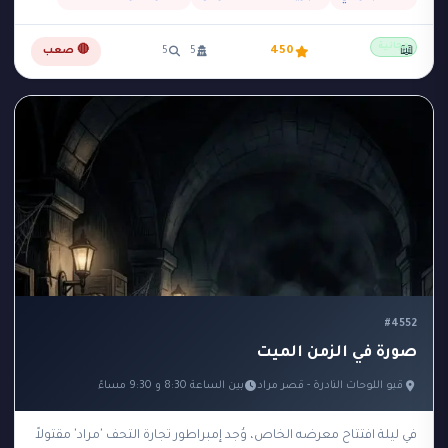
مجانية
📖
450
5
5
🔴 صعب
#4552
صورة في الزمن الميت
قبو اللوحات النادرة - قصر مراد
بين الساعة 8:30 و 9:30 مساءً
في ليلة افتتاح معرضه الخاص، وُجد إمبراطور تجارة التحف 'مراد' مقتولاً