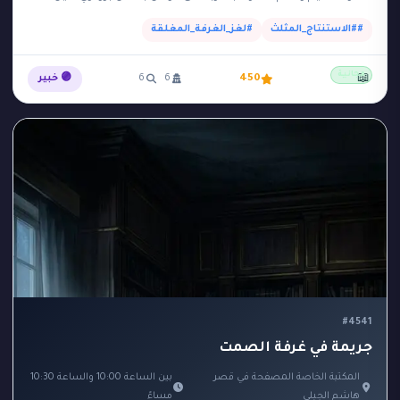
داخل 'الغرفة الآمنة'…
##الاستنتاج_المثلث
#لغز_الغرفة_المغلقة
مجانية
📖
450
6
6
🟣 خبير
#4541
جريمة في غرفة الصمت
المكتبة الخاصة المصفحة في قصر
بين الساعة 10:00 والساعة 10:30
هاشم الجبلي
مساءً