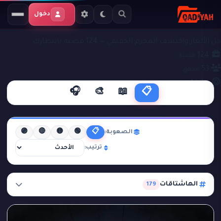
دخول
ملفات التحقيق
قضايا جنائية
حل الألغاز واكتشف المجرم الحقيقي — 124 قضية بانتظارك
124
قضية
53
محقق
42.7%
نجاح
🎧
🎨
📖
📋
🟣
🔴
🟡
🟢
📋
الصعوبة:
ترتيب:
الهاشتاقات
179