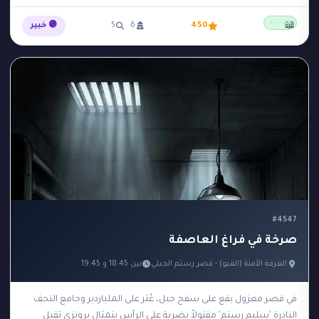
مجانية
📖
450
6
5
🟣 خبير
#4547
صرخة في فراغ العاصفة
الغرفة الآمنة (القبو) - قصر رستم الجبلي
بين 18:45 و 19:45
في قصر معزول يقع على سفح جبل، عُثر على الملياردير وجامع التحف
النادرة 'سليم رستم' مقتولاً بضربة على الرأس بتمثال برونزي ثقيل