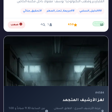
الملياردير وقطب التكنولوجيا 'يوسف' مقتولاً داخل مكتبه الخاص.
المكتب عبارة عن مبنى زجاجي صغير وعازل…
##الدليل_السلبي
##جريمة_تحت_المطر
#تحقيق_جنائي
مجانية
📖
450
5
4
🔴 صعب
#4584
لغز الأرشيف المتجمد
غرفة الأرشيف السري - الطابق السفلي
بين الساعة 11:30 صباحاً و 1:00