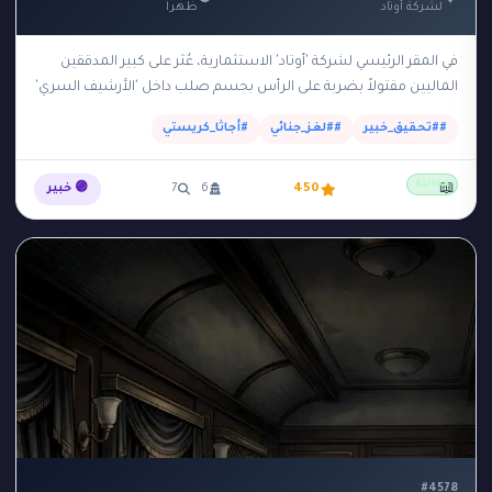
لشركة أوتاد
ظهراً
في المقر الرئيسي لشركة 'أوتاد' الاستثمارية، عُثر على كبير المدققين
الماليين مقتولاً بضربة على الرأس بجسم صلب داخل 'الأرشيف السري'
في الطابق السفلي. الأرشيف يقع…
##تحقيق_خبير
##لغز_جنائي
#أجاثا_كريستي
مجانية
📖
450
6
7
🟣 خبير
#4578