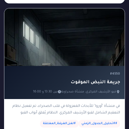
#4550
جريمة النبض الموقوت
قبو الأرشيف المركزي، منشأة صحراوية
بين 13:30 و 16:00
في منشأة 'أوروا' للأبحاث المعزولة في قلب الصحراء، تم تفعيل نظام
التعقيم الشامل لقبو الأرشيف المركزي. النظام يُغلق أبواب القبو
الفولاذية تلقائياً من الساعة 14:00…
##تحليل_الجدول_الزمني
#لغز_الغرفة_المغلقة