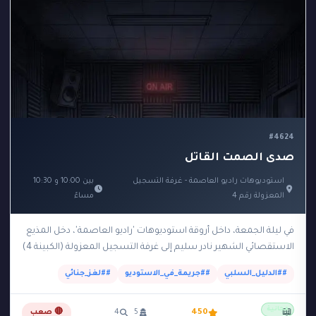
#4624
صدى الصمت القاتل
استوديوهات راديو العاصمة - غرفة التسجيل
بين 10:00 و 10:30
المعزولة رقم 4
مساءً
في ليلة الجمعة، داخل أروقة استوديوهات 'راديو العاصمة'، دخل المذيع
الاستقصائي الشهير نادر سليم إلى غرفة التسجيل المعزولة (الكبينة 4)
لتسجيل حلقة جديدة تكشف فضائح…
##الدليل_السلبي
##جريمة_في_الاستوديو
##لغز_جنائي
مجانية
📖
450
5
4
🔴 صعب