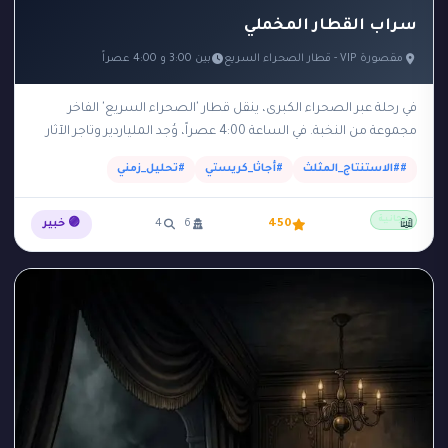
سراب القطار المخملي
مقصورة VIP - قطار الصحراء السريع
بين 3:00 و 4:00 عصراً
في رحلة عبر الصحراء الكبرى، ينقل قطار 'الصحراء السريع' الفاخر
مجموعة من النخبة. في الساعة 4:00 عصراً، وُجد الملياردير وتاجر الآثار
'راشد' مقتولاً بضربة على…
##الاستنتاج_المثلث
#أجاثا_كريستي
#تحليل_زمني
مجانية
📖
450
6
4
🟣 خبير