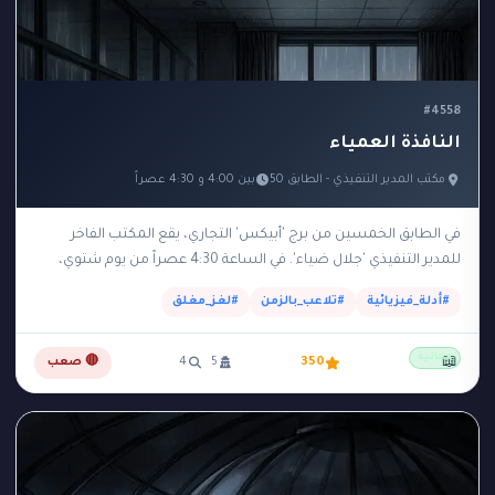
#4558
النافذة العمياء
مكتب المدير التنفيذي - الطابق 50
بين 4:00 و 4:30 عصراً
في الطابق الخمسين من برج 'أبيكس' التجاري، يقع المكتب الفاخر
للمدير التنفيذي 'جلال ضياء'. في الساعة 4:30 عصراً من يوم شتوي،
عثرت السكرتيرة على جلال…
#أدلة_فيزيائية
#تلاعب_بالزمن
#لغز_مغلق
مجانية
📖
350
5
4
🔴 صعب