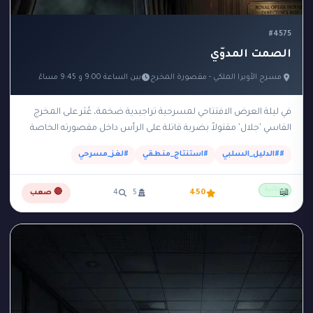
#4575
الصمت المدوّي
مسرح الأوبرا الملكي - مقصورة المخرج
بين الساعة 9:00 و 9:45 مساءً
في ليلة العرض الافتتاحي لمسرحية تراجيدية ضخمة، عُثر على المخرج
القاسي 'جلال' مقتولاً بضربة قاتلة على الرأس داخل مقصورته الخاصة
والمظلمة في الطابق العلوي للمسرح.…
##الدليل_السلبي
#استنتاج_منطقي
#لغز_مسرحي
مجانية
📖
450
5
4
🔴 صعب