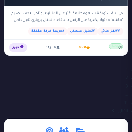
في ليلة شتوية قاسية ومظلمة، عُثر على الملياردير وتاجر التحف الصارم
'هاشم' مقتولاً بضربة على الرأس باستخدام تمثال برونزي ثقيل داخل
مكتبته الخاصة. وُجدت الجثة…
##لغز_جنائي
#تحليل_منطقي
#جريمة_غرفة_مغلقة
مجانية
📖
400
6
5
🟣 خبير
1
2
3
…
11
التالي