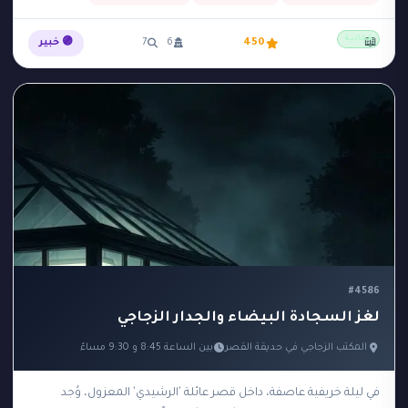
مجانية
📖
450
6
7
🟣 خبير
#4586
لغز السجادة البيضاء والجدار الزجاجي
المكتب الزجاجي في حديقة القصر
بين الساعة 8:45 و 9:30 مساءً
في ليلة خريفية عاصفة، داخل قصر عائلة 'الرشيدي' المعزول، وُجد