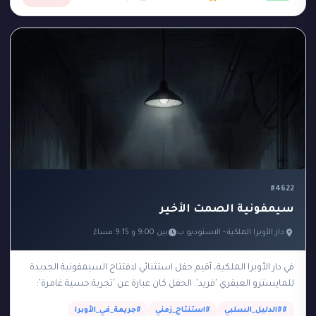
#4622
سيمفونية الصمت الأخير
دار الأوبرا الملكية - الاستوديو ب
بين 9:00 و 9:15 مساءً
في دار الأوبرا الملكية، أقيم حفل استثنائي لافتتاح السيمفونية الجديدة
للمايسترو العبقري 'فريد'. الحفل كان عبارة عن 'تجربة حسية غامرة':
بمجرد أن بدأت الموسيقى في…
##الدليل_السلبي
#استنتاج_زمني
#جريمة_في_الأوبرا