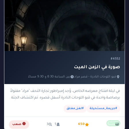
#4552
صورة في الزمن الميت
قبو اللوحات النادرة - قصر مراد
بين الساعة 8:30 و 9:30 مساءً
في ليلة افتتاح معرضه الخاص، وُجد إمبراطور تجارة التحف 'مراد' مقتولاً
برصاصة واحدة في قبو اللوحات النادرة أسفل قصره. تم اكتشاف الجثة
في تمام الساعة…
#جريمة_مستحيلة
#لغز_مغلق
مجانية
📖
450
5
3
🔴 صعب