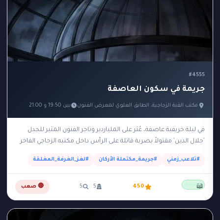
#4555
جريمة في سكون العاصفة
مكتب القبة الزجاجية، الطابق العلوي لمعرض الفنون
بين 19:50 و 21:00
في ليلة خريفية عاصفة، عُثر على الملياردير وتاجر الفنون المثير للجدل
'جلال الدين' مقتولاً بضربة قاتلة على الرأس داخل مكتبه الزجاجي الفاخر
الواقع في الطابق…
#تلاعب_زمني
#جريمة_مكتملة الأركان
#لغز_الغرفة_المغلقة
مجانية
📖
450
5
5
🔴 صعب