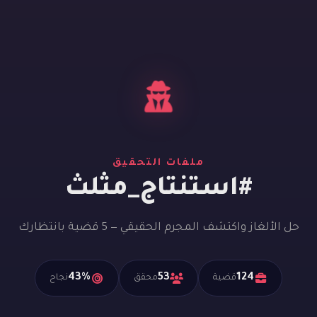
ملفات التحقيق
#استنتاج_مثلث
حل الألغاز واكتشف المجرم الحقيقي — 5 قضية بانتظارك
43%
53
124
قضية
محقق
نجاح