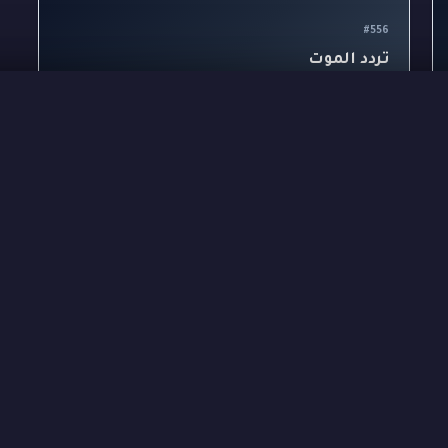
#556
تردد الموت
مقر إذاعة 'صوت المدينة' - مكتب المدير العام
بين 8:30 و 8:50
بالطابق الثاني
مساءً
في ليلة هادئة، داخل أروقة محطة 'صوت المدينة' الإذاعية، عُثر
على جلال، مدير المحطة، مقتولاً بضربة قوية على مؤخرة
رأسه باستخدام تمثال زجاجي ثقيل داخل…
#استنتاج_مثلث
#جريمة_على_الهواء
#لغز_إذاعي
مجانية
300
4
5
🟡 متوسط
📖
كن أول من يعلّق! 💬