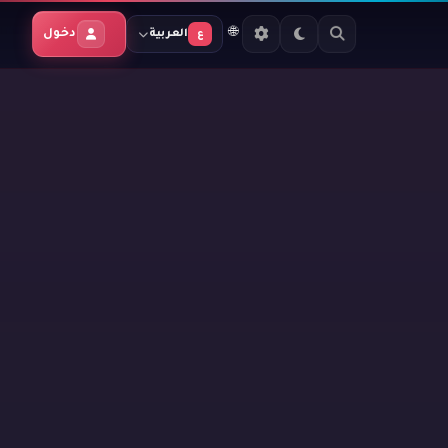
🌐
دخول
العربية
ع