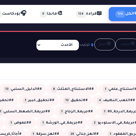
🎧
🎨
📖
الكل
قراءة
مانجا
بودكاست
0
124
124
🟣
🔴
صعب
خبير
ترتيب:
استنتاج_علمي
##الاستنتاج_المثلث
##الدليل_السلبي
13
8
1
##اللعب_النظيف
##تحقيق
##تحقيق_خبير
##تحقيق
1
13
4
يمة_الدرجة_80
##جريمة_الزجاج
##جريمة_الضغط_السلبي
1
1
1
جريمة_في_الاستوديو
##جريمة_في_الورشة
##غموض
1
1
2
ربع_المفقود
##لغز_جنائي
##لغز_سرقة
#أجاثا_كريس
1
26
1