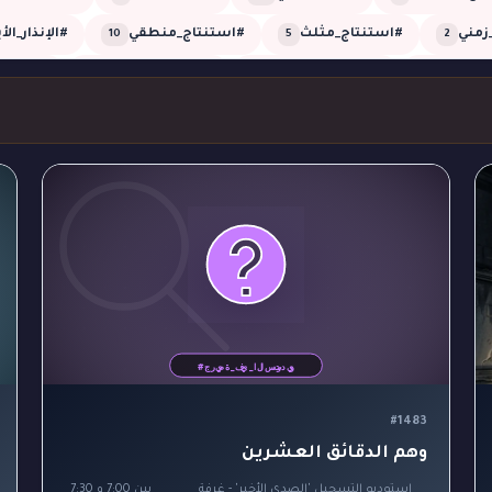
زمني
#استنتاج_مثلث
#استنتاج_منطقي
#الإنذار_الأ
10
5
2
العمياء
#الضجيج_الوهمي
#الطلقة_العمياء
#الطلقة
1
1
1
روب_الأعمى
#القاتل_الخفي
#القاتل_الذكي
#اللون_القا
2
1
1
مني
#تحقيق_شيرلوك
#تحقيق_غرفة_مغلقة
#تحليل_
1
2
2
#تزييف_الزمن
#تلاعب_بالزمن
#تلاعب_زمني
#توأ
1
1
1
ة_الغرفة_المغلقة
#جريمة_القبو
#جريمة_القصر
#جري
1
1
5
ج_الكادر
#جريمة_صوتية
#جريمة_على_الهواء
#جريمة_
1
1
1
#جريمة_في_الظلام
#جريمة_في_الغروب
#جريمة_في_القصر
3
1
4
#جريمة_في_قصر
#جريمة_قتل
#جريمة_مستحيلة
#جر
3
1
1
#حارس
#حديقة_حيوان
#خادم
#خيانة
#خ
1
1
1
1
1
#1483
#عاصفة_الثلج
#عاصفة_مغلقة
#عالم
#غمو
2
1
3
1
وهم الدقائق العشرين
ة
#قرية
#قطار
#قمر_مكتمل
#قناع
#كا
1
1
2
1
2
استوديو التسجيل 'الصدى الأخير' - غرفة
بين 7:00 و 7:30