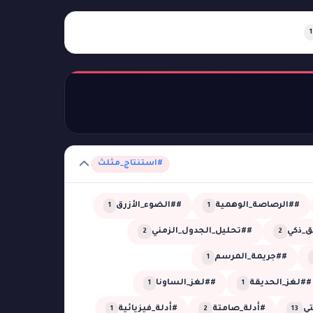
1
#استنتاج_مثلث
##الرصاصة_الوهمية
##الضوء_الأزرق
1
1
_ذكي
##تحليل_الجدول_الزمني
2
2
##جريمة_المرسم
1
##لغز_الحديقة
##لغز_الساونا
1
1
تي
#أدلة_صامتة
#أدلة_فيزيائية
1
2
13