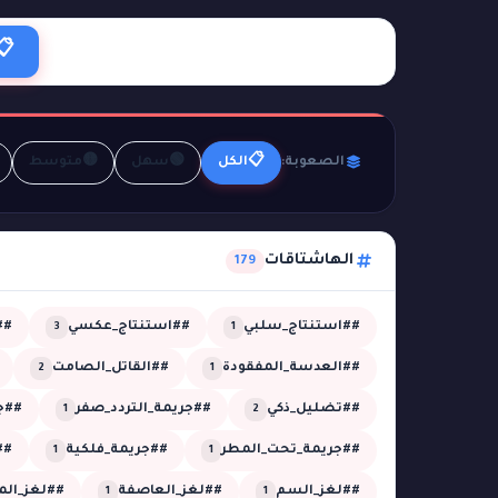
📋
🟡
🟢
📋
الصعوبة:
الكل
سهل
متوسط
الهاشتاقات
179
##استنتاج_سلبي
##استنتاج_عكسي
##
3
1
##العدسة_المفقودة
##القاتل_الصامت
2
1
##تضليل_ذكي
##جريمة_التردد_صفر
##جر
1
2
##جريمة_تحت_المطر
##جريمة_فلكية
##
1
1
##لغز_السم
##لغز_العاصفة
##لغز_الم
1
1