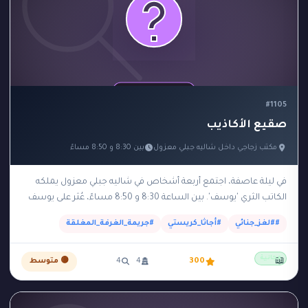
#جريمة_بالغاز
#جريمة_خارج_الكادر
1
1
#جريمة_صوتية
#جريمة_على_الهواء
1
1
#جريمة_غرفة_مغلقة
#جريمة_في_الأوبرا
2
6
#جريمة_في_الحديقة
#جريمة_في_الدفيئة
1
1
#1105
#جريمة_في_الظلام
#جريمة_في_الغروب
1
4
صقيع الأكاذيب
#جريمة_في_القصر
#جريمة_في_القطار
1
3
مكتب زجاجي داخل شاليه جبلي معزول
بين 8:30 و 8:50 مساءً
#جريمة_في_المحطة
#جريمة_في_المرصد
1
1
في ليلة عاصفة، اجتمع أربعة أشخاص في شاليه جبلي معزول يملكه
#جريمة_في_قصر
#جريمة_قتل
1
1
الكاتب الثري 'يوسف'. بين الساعة 8:30 و 8:50 مساءً، عُثر على يوسف
#جريمة_مستحيلة
#جريمة_مغلقة
3
3
مقتولاً بضربة…
##لغز_جنائي
#أجاثا_كريستي
#جريمة_الغرفة_المغلقة
#جريمة_مكتملة الأركان
#جريمة_موقوتة
2
1
مجانية
#جريمة_نظيفة
#جزيرة
#حارس
1
1
1
📖
300
4
4
🟡 متوسط
#حديقة_حيوان
#خادم
#خيانة
#خيول
1
1
1
1