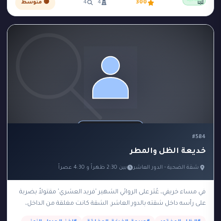
مجانية
📖
300
4
4
🟡 متوسط
#لغز_الغرفة_المعزولة
#لغز_الغرفة_المغلقة
22
1
#لغز_الفندق
#لغز_القطار
#لغز_المرصد
3
2
1
#لغز_المظلة
#لغز_الواي_فاي
#لغز_الوقت
2
1
1
#لغز_بحري
#لغز_تقني
#لغز_جريمة
8
1
1
#لغز_فندق
#لغز_مستحيل
#لغز_مسرحي
1
1
1
#لغز_مغلق
#لغز_منطقي
#لغز_موسيقي
1
3
6
#لوحة_فنية
#متفجرات
#مخدرات
1
1
1
#584
#مدرسة
#مسجد
#مصنع
#مطار
2
1
1
3
خديعة الظل والمطر
#منجم
#مهرج
#مهندس
#ميناء
2
2
1
1
شقة الضحية - الدور العاشر
بين 2:30 ظهراً و 4:30 عصراً
#نحل
#هاتف
#واحة
#وصية
1
1
1
1
في مساء خريفي، عُثر على الروائي الشهير 'فريد العشري' مقتولاً بضربة
#يوميات
إزالة
1
على رأسه داخل شقته بالدور العاشر. الشقة كانت مغلقة من الداخل،
ويبدو أن الجريمة…