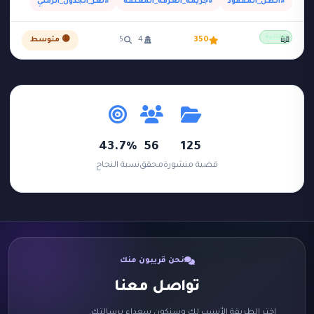
#الظل_المفقود
#جريمة_الغرفة_المغلقة
#لغز_الجدول_الزمني
مجانية
📖
350
4
5
🟡 متوسط
43.7%
56
125
قضية منشورة
محقق
نسبة النجاح
نحن قريبون منك
تواصل معنا
اختر الطريقة الأنسب لك وسنكون سعداء برسالتك.