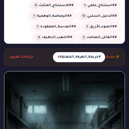
##استنتاج_علمي
##الاستنتاج_المثلث
8
1
##الدليل_السلبي
##الرصاصة_الوهمية
1
13
##الضوء_الأزرق
##العدسة_المفقودة
1
1
##القاتل_الصامت
##اللعب_النظيف
4
2
##تحقيق
##تحقيق_خبير
##تحقيق_ذكي
2
1
13
×
نشط:
#جريمة_الغرفة_المغلقة
إعادة تعيين
##تحليل_الجدول_الزمني
##تضليل_ذكي
2
2
##جريمة_التردد_صفر
##جريمة_الدرجة_80
1
1
##جريمة_الزجاج
##جريمة_الضباب
1
1
##جريمة_الضغط_السلبي
##جريمة_المرسم
1
1
##جريمة_تحت_المطر
##جريمة_فلكية
1
1
##جريمة_في_الاستوديو
##جريمة_في_الورشة
1
2
##غموض
##لغز_الحديقة
##لغز_الساونا
1
1
1