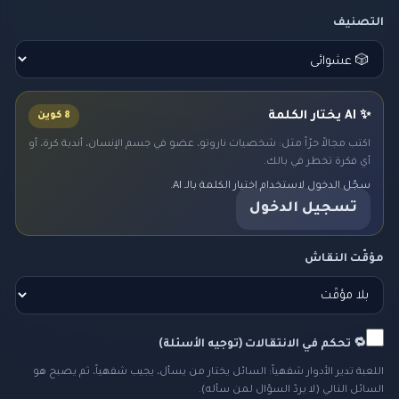
التصنيف
✨ AI يختار الكلمة
8 كوين
اكتب مجالاً حرّاً مثل: شخصيات ناروتو، عضو في جسم الإنسان، أندية كرة، أو
أي فكرة تخطر في بالك.
سجّل الدخول لاستخدام اختيار الكلمة بالـ AI.
تسجيل الدخول
مؤقّت النقاش
🔁 تحكم في الانتقالات (توجيه الأسئلة)
اللعبة تدير الأدوار شفهياً: السائل يختار من يسأل، يجيب شفهياً، ثم يصبح هو
السائل التالي (لا يردّ السؤال لمن سأله).