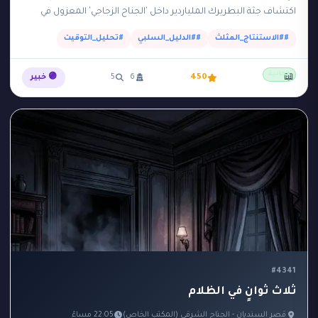
اكتشاف جثة البطريرك الملياردير داخل 'الجناح الزجاجي' المعزول في
حديقة القصر الساعة 8:00 مساءً.…
##الاستنتاج_المثلث
##الدليل_السلبي
#تحليل_التوقيت
مجانية
📖
450
6
5
🟣 خبير
#4341
ثلاث ثوانٍ في الظلام
قصر السنديان - الجناح الشرقي (المكتب الخاص)
22:05 مساءً