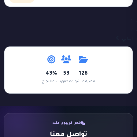
1
2
التالي
43%
53
126
قضية منشورة
محقق
نسبة النجاح
نحن قريبون منك
تواصل معنا