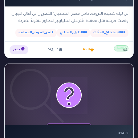
في ليلة شديدة البرودة، داخل قصر 'السنديان' المعزول في أعالي الجبال،
وقعت جريمة قتل معقدة. عُثر على الملياردير الصارم مقتولاً بضربة
تمثال برونزي ثقيل على…
##الاستنتاج_المثلث
##الدليل_السلبي
#لغز_الغرفة_المغلقة
مجانية
📖
450
6
5
🟣 خبير
#1459