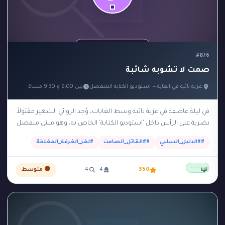
#876
صمت لا تشوبه شائبة
عزبة نائية في الغابة — استوديو الكتابة المنفصل
بين 9:00 و 9:30 مساءً
في ليلة عاصفة في عزبة نائية وسط الغابات، وُجد الروائي الشهير مقتولاً
بضربة على الرأس داخل 'استوديو الكتابة' الخاص به، وهو مبنى منفصل
يبعد 100…
##الدليل_السلبي
##القاتل_الصامت
#لغز_الغرفة_المغلقة
مجانية
📖
350
4
4
🟡 متوسط