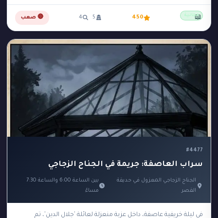
مجانية
📖
450
5
4
🔴 صعب
#4477
سراب العاصفة: جريمة في الجناح الزجاجي
الجناح الزجاجي المعزول في حديقة
بين الساعة 6:00 والساعة 7:30
القصر
مساءً
في ليلة خريفية عاصفة، داخل عزبة منعزلة لعائلة 'جلال الدين'، تم