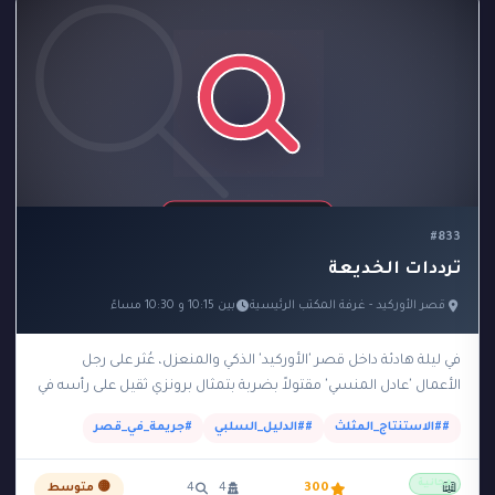
#833
ترددات الخديعة
قصر الأوركيد - غرفة المكتب الرئيسية
بين 10:15 و 10:30 مساءً
في ليلة هادئة داخل قصر 'الأوركيد' الذكي والمنعزل، عُثر على رجل
الأعمال 'عادل المنسي' مقتولاً بضربة بتمثال برونزي ثقيل على رأسه في
مكتبه الرئيسي. حدد…
##الاستنتاج_المثلث
##الدليل_السلبي
#جريمة_في_قصر
مجانية
📖
300
4
4
🟡 متوسط