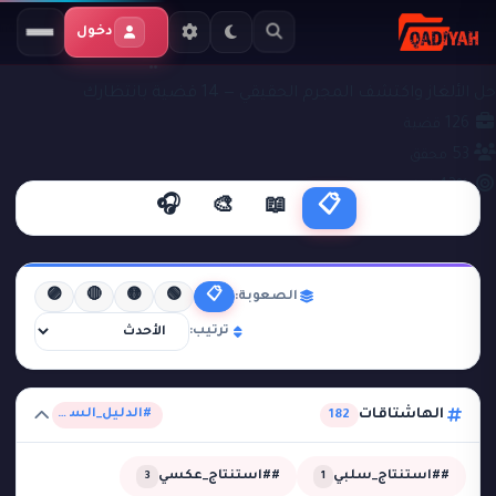
دخول
ملفات التحقيق
#الدليل_السلبي
حل الألغاز واكتشف المجرم الحقيقي — 14 قضية بانتظارك
126
قضية
53
محقق
43%
نجاح
🎧
🎨
📖
📋
🟣
🔴
🟡
🟢
📋
الصعوبة:
ترتيب:
الهاشتاقات
#الدليل_السلبي
182
##استنتاج_سلبي
##استنتاج_عكسي
3
1