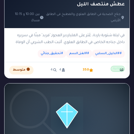
عطش منتصف الليل
جناح الضحية في الطابق العلوي والمطبخ في الطابق
بين 10:00 و 10:15
الأرضي
مساءً
في ليلة شتوية باردة، عُثر على الملياردير العجوز 'فريد' ميتًا في سريره
داخل جناحه الخاص في الطابق العلوي. أثبت الطب الشرعي أن الوفاة
حدثت بسبب…
##الدليل_السلبي
##لغز_السم
#تحقيق_جنائي
مجانية
📖
350
4
4
🟡 متوسط