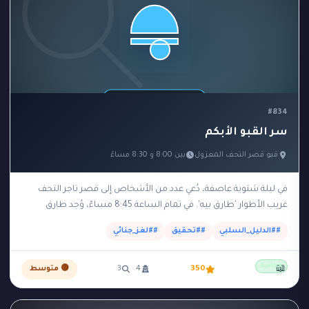
#834
سر القبو الأبكم
قبو قصر التحف المعزول
بين 8:00 و 8:30 مساءً
في ليلة شتوية عاصفة، دُعي عدد من الأشخاص إلى قصر تاجر التحف
غريب الأطوار 'طارق بيه'. في تمام الساعة 8:45 مساءً، وُجد طارق
مقتولاً بضربة…
##الدليل_السلبي
##تحقيق
##لغز_جنائي
مجانية
📖
350
4
3
🟡 متوسط