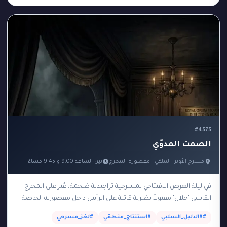
#لغز_الغرفة_الحمراء
#لغز_الغرفة_الزجاجية
1
1
#لغز_الغرفة_المعزولة
#لغز_الغرفة_المغلقة
22
1
#لغز_الفندق
#لغز_القطار
#لغز_المرصد
3
2
1
#لغز_المظلة
#لغز_الواي_فاي
#لغز_الوقت
2
1
1
#لغز_بحري
#لغز_تقني
#لغز_جريمة
8
1
1
#لغز_فندق
#لغز_مستحيل
#لغز_مسرحي
1
1
1
#4575
#لغز_مغلق
#لغز_منطقي
#لغز_موسيقي
1
3
6
الصمت المدوّي
#لوحة_فنية
#متفجرات
#مخدرات
1
1
1
مسرح الأوبرا الملكي - مقصورة المخرج
بين الساعة 9:00 و 9:45 مساءً
#مدرسة
#مسجد
#مصنع
#مطار
2
1
1
3
في ليلة العرض الافتتاحي لمسرحية تراجيدية ضخمة، عُثر على المخرج
#منجم
#مهرج
#مهندس
#ميناء
2
2
1
1
القاسي 'جلال' مقتولاً بضربة قاتلة على الرأس داخل مقصورته الخاصة
#نحل
#هاتف
#واحة
#وصية
1
1
1
1
والمظلمة في الطابق العلوي للمسرح.…
##الدليل_السلبي
#استنتاج_منطقي
#لغز_مسرحي
#يوميات
إزالة
1