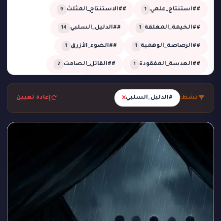
##استنتاج_علمي
##الاستنتاج_المثلث
9
1
##الخيمة_المغلقة
##الدليل_السلبي
14
1
##الرصاصة_الوهمية
##الضوء_الأزرق
1
1
##العدسة_المفقودة
##القاتل_الصامت
2
1
##اللعب_النظيف
##تحقيق
13
4
×
نشط:
#الدليل_السلبي
إعادة تعيين
##تحقيق_خبير
##تحقيق_ذكي
2
1
##تحليل_الجدول_الزمني
##تضليل_ذكي
2
2
##جريمة_التردد_صفر
##جريمة_الدرجة_80
1
1
##جريمة_الزجاج
##جريمة_الضغط_السلبي
1
1
##جريمة_المرسم
##جريمة_تحت_المطر
1
1
##جريمة_فلكية
##جريمة_في_الاستوديو
2
1
##جريمة_في_الصحراء
##جريمة_في_الورشة
1
1