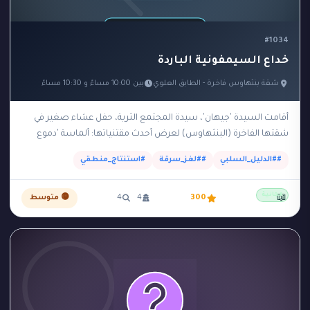
#1034
خداع السيمفونية الباردة
شقة بنثهاوس فاخرة - الطابق العلوي
بين 10:00 مساءً و 10:30 مساءً
أقامت السيدة 'جيهان'، سيدة المجتمع الثرية، حفل عشاء صغير في
شقتها الفاخرة (البنثهاوس) لعرض أحدث مقتنياتها: ألماسة 'دموع
القمر' النادرة. وضعت الألماسة داخل صندوق زجاجي…
##الدليل_السلبي
##لغز_سرقة
#استنتاج_منطقي
مجانية
📖
300
4
4
🟡 متوسط