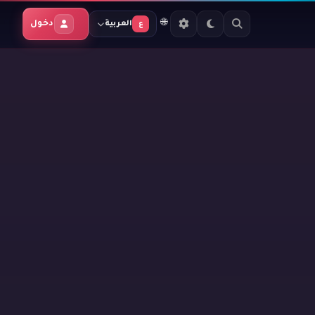
🌐
دخول
العربية
ع