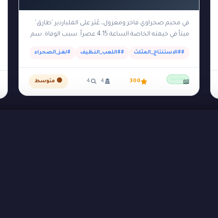
في مخيم صحراوي فاخر ومعزول، عُثر على الملياردير 'طارق'
ميتاً في خيمته الخاصة الساعة 4:15 عصراً. سبب الوفاة: سم
زعاف وسريع المفعول تم مسحه بعناية…
##الاستنتاج_المثلث
##اللعب_النظيف
#لغز_الصحراء
مجانية
300
4
4
🟡 متوسط
📖