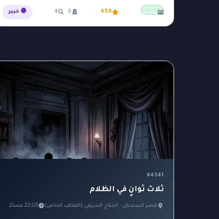
مجانية
450
6
4
🟣 خبير
📖
#متفجرات
#مخدرات
#مدرسة
#م
3
1
1
#هاتف
#واحة
#وصية
#يوميات
1
1
1
1
#4341
ثلاث ثوانٍ في الظلام
قصر السنديان - الجناح الشرقي (المكتب الخاص)
22:05 مساءً