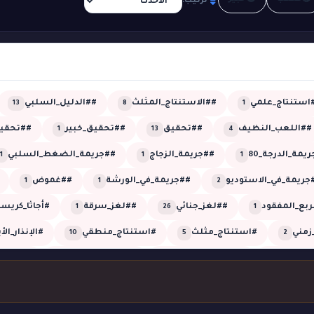
ترتيب:
استنتاج_علمي
##الاستنتاج_المثلث
##الدليل_السلبي
13
8
1
##اللعب_النظيف
##تحقيق
##تحقيق_خبير
##تحقيق
1
13
4
يمة_الدرجة_80
##جريمة_الزجاج
##جريمة_الضغط_السلبي
1
1
1
جريمة_في_الاستوديو
##جريمة_في_الورشة
##غموض
1
1
2
ربع_المفقود
##لغز_جنائي
##لغز_سرقة
#أجاثا_كريس
1
26
1
زمني
#استنتاج_مثلث
#استنتاج_منطقي
#الإنذار_الأ
10
5
2
العمياء
#الضجيج_الوهمي
#الطلقة_العمياء
#الطلقة
1
1
1
روب_الأعمى
#القاتل_الخفي
#القاتل_الذكي
#اللون_القا
2
1
1
مني
#تحقيق_شيرلوك
#تحقيق_غرفة_مغلقة
#تحليل_
1
2
2