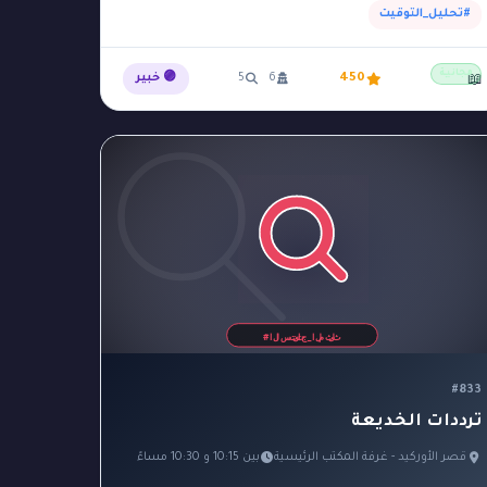
#تحليل_التوقيت
مهندس
#ميناء
#نحل
1
2
2
مجانية
450
6
5
🟣 خبير
📖
#833
ترددات الخديعة
قصر الأوركيد - غرفة المكتب الرئيسية
بين 10:15 و 10:30 مساءً