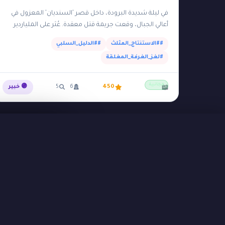
في ليلة شديدة البرودة، داخل قصر 'السنديان' المعزول في
أعالي الجبال، وقعت جريمة قتل معقدة. عُثر على الملياردير
الصارم مقتولاً بضربة تمثال برونزي ثقيل على…
##الاستنتاج_المثلث
##الدليل_السلبي
#لغز_الغرفة_المغلقة
مجانية
450
6
5
🟣 خبير
📖
ثبّت التطبيق
📱
أضف قضية لشاشتك الرئيسية لتجربة أسرع
التعليقات
القضايا الكاملة