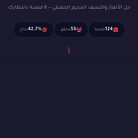
حل الألغاز واكتشف المجرم الحقيقي — 8 قضية بانتظارك
42.7%
53
124
قضية
محقق
نجاح