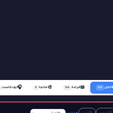
🎧
🎨
📖
الكل
قراءة
مانجا
بودكاست
0
124
124
🟣
🔴
صعب
خبير