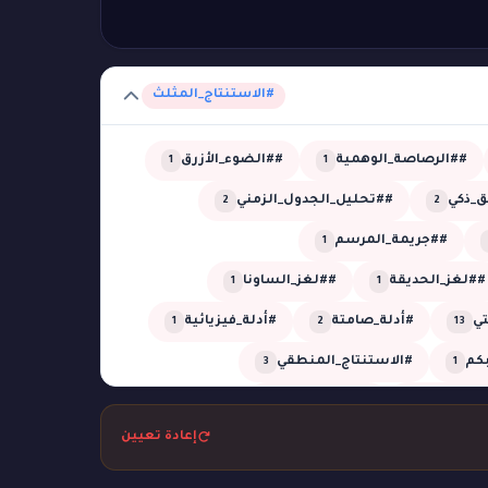
#الاستنتاج_المثلث
##الرصاصة_الوهمية
##الضوء_الأزرق
1
1
_ذكي
##تحليل_الجدول_الزمني
2
2
##جريمة_المرسم
1
##لغز_الحديقة
##لغز_الساونا
1
1
تي
#أدلة_صامتة
#أدلة_فيزيائية
1
2
13
بكم
#الاستنتاج_المنطقي
3
1
_المؤجلة
#الظل_الجاف
1
1
إعادة تعيين
تل
#بحر
#بركان
#تبديل_هويات
1
1
2
1
التوقيت
#تحليل_زمني
1
1