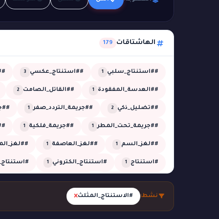
الهاشتاقات
179
##استنتاج_سلبي
##استنتاج_عكسي
##
3
1
##العدسة_المفقودة
##القاتل_الصامت
2
1
##تضليل_ذكي
##جريمة_التردد_صفر
##جر
1
2
##جريمة_تحت_المطر
##جريمة_فلكية
##
1
1
##لغز_السم
##لغز_العاصفة
##لغز_الم
1
1
#استنتاج
#استنتاج_الكتروني
#استنتاج_
1
1
#الجدول_الزمني
#الزائر_الخفي
#الشبكة_
1
5
×
نشط:
#الاستنتاج_المثلث
#الظل_المستحيل
#الظل_المفقود
#الغ
1
1
#تحقيق_تقني
#تحقيق_جنائي
#تحقيق_ز
26
1