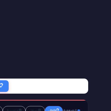
📋
🟡
🟢
📋
الصعوبة:
الكل
سهل
متوسط