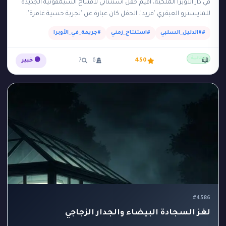
في دار الأوبرا الملكية، أقيم حفل استثنائي لافتتاح السيمفونية الجديدة
للمايسترو العبقري 'فريد'. الحفل كان عبارة عن 'تجربة حسية غامرة':
بمجرد أن بدأت الموسيقى في…
##الدليل_السلبي
#استنتاج_زمني
#جريمة_في_الأوبرا
مجانية
📖
450
6
7
🟣 خبير
#4586
لغز السجادة البيضاء والجدار الزجاجي