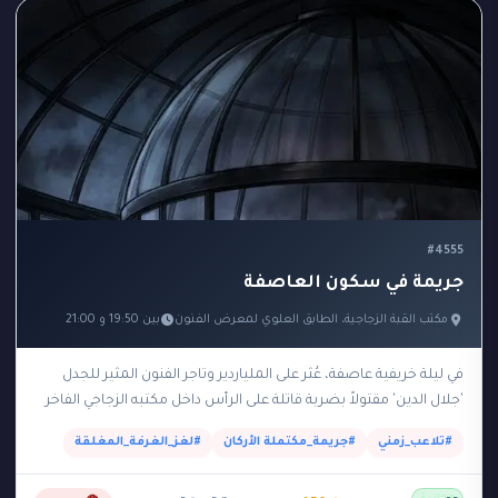
#4555
جريمة في سكون العاصفة
مكتب القبة الزجاجية، الطابق العلوي لمعرض الفنون
بين 19:50 و 21:00
في ليلة خريفية عاصفة، عُثر على الملياردير وتاجر الفنون المثير للجدل
'جلال الدين' مقتولاً بضربة قاتلة على الرأس داخل مكتبه الزجاجي الفاخر
الواقع في الطابق…
#تلاعب_زمني
#جريمة_مكتملة الأركان
#لغز_الغرفة_المغلقة