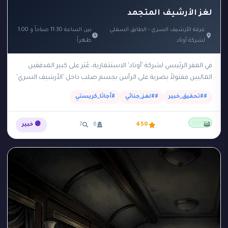
لغز الأرشيف المتجمد
غرفة الأرشيف السري - الطابق السفلي
بين الساعة 11:30 صباحاً و 1:00
لشركة أوتاد
ظهراً
في المقر الرئيسي لشركة 'أوتاد' الاستثمارية، عُثر على كبير المدققين
الماليين مقتولاً بضربة على الرأس بجسم صلب داخل 'الأرشيف السري'
في الطابق السفلي. الأرشيف يقع…
##تحقيق_خبير
##لغز_جنائي
#أجاثا_كريستي
مجانية
📖
450
6
7
🟣 خبير