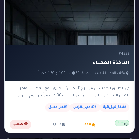
#4558
النافذة العمياء
مكتب المدير التنفيذي - الطابق 50
بين 4:00 و 4:30 عصراً
في الطابق الخمسين من برج 'أبيكس' التجاري، يقع المكتب الفاخر
للمدير التنفيذي 'جلال ضياء'. في الساعة 4:30 عصراً من يوم شتوي،
عثرت السكرتيرة على جلال…
#أدلة_فيزيائية
#تلاعب_بالزمن
#لغز_مغلق
مجانية
📖
350
5
4
🔴 صعب