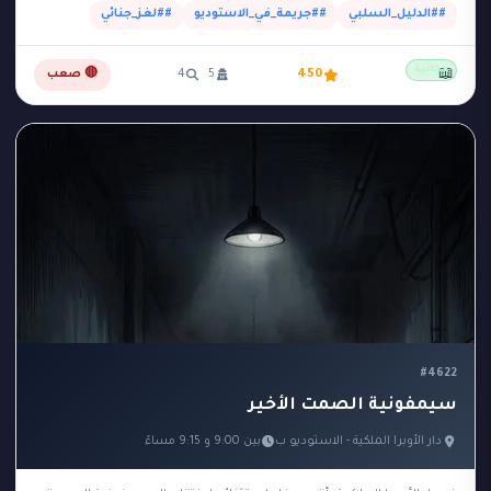
##الدليل_السلبي
##جريمة_في_الاستوديو
##لغز_جنائي
مجانية
📖
450
5
4
🔴 صعب
#4622
سيمفونية الصمت الأخير
دار الأوبرا الملكية - الاستوديو ب
بين 9:00 و 9:15 مساءً