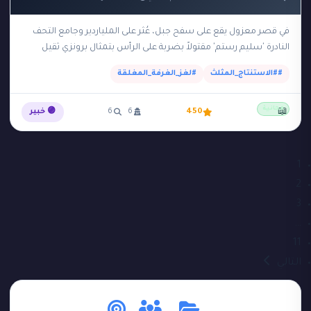
في قصر معزول يقع على سفح جبل، عُثر على الملياردير وجامع التحف
النادرة 'سليم رستم' مقتولاً بضربة على الرأس بتمثال برونزي ثقيل
داخل 'الغرفة الآمنة'…
##الاستنتاج_المثلث
#لغز_الغرفة_المغلقة
مجانية
📖
450
6
6
🟣 خبير
1
2
3
…
11
التالي