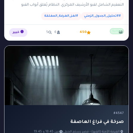
التعقيم الشامل لقبو الأرشيف المركزي. النظام يُغلق أبواب القبو
الفولاذية تلقائياً من الساعة 14:00…
##تحليل_الجدول_الزمني
#لغز_الغرفة_المغلقة
مجانية
📖
450
6
5
🟣 خبير
#4547
صرخة في فراغ العاصفة
الغرفة الآمنة (القبو) - قصر رستم الجبلي
بين 18:45 و 19:45