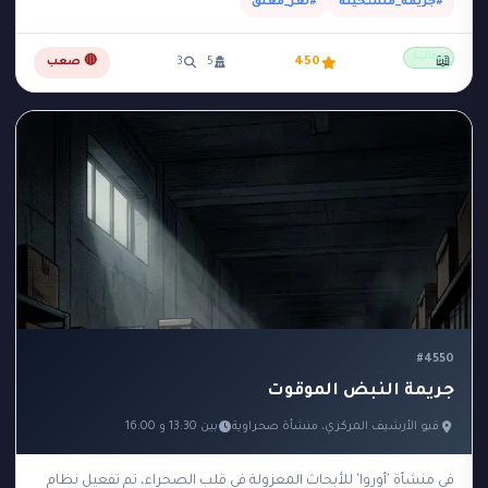
#جريمة_مستحيلة
#لغز_مغلق
مجانية
📖
450
5
3
🔴 صعب
#4550
جريمة النبض الموقوت
قبو الأرشيف المركزي، منشأة صحراوية
بين 13:30 و 16:00
في منشأة 'أوروا' للأبحاث المعزولة في قلب الصحراء، تم تفعيل نظام