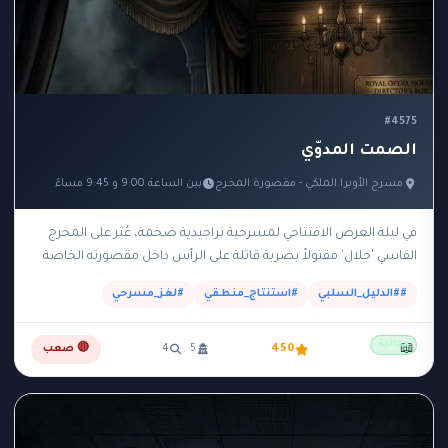
#4575
الصمت المدوّي
مسرح الأوبرا الملكي - مقصورة المخرج
بين الساعة 9:00 و 9:45 مساءً
في ليلة العرض الافتتاحي لمسرحية تراجيدية ضخمة، عُثر على المخرج
القاسي 'جلال' مقتولاً بضربة قاتلة على الرأس داخل مقصورته الخاصة
والمظلمة في الطابق العلوي للمسرح.…
##الدليل_السلبي
#استنتاج_منطقي
#لغز_مسرحي
مجانية
📖
450
5
4
🔴 صعب