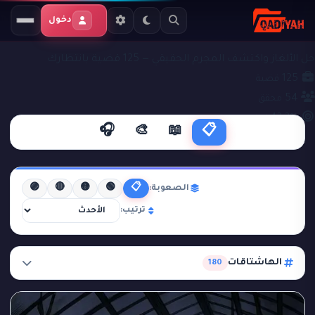
دخول
ملفات التحقيق
قضايا جنائية
حل الألغاز واكتشف المجرم الحقيقي — 125 قضية بانتظارك
125
قضية
54
محقق
43.3%
نجاح
🎧
🎨
📖
📋
🟣
🔴
🟡
🟢
📋
الصعوبة:
ترتيب:
الهاشتاقات
180