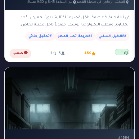
المكتب الزجاجي في حديقة القصر
بين الساعة 8:45 و 9:30 مساءً
في ليلة خريفية عاصفة، داخل قصر عائلة 'الرشيدي' المعزول، وُجد
الملياردير وقطب التكنولوجيا 'يوسف' مقتولاً داخل مكتبه الخاص.
المكتب عبارة عن مبنى زجاجي صغير وعازل…
##الدليل_السلبي
##جريمة_تحت_المطر
#تحقيق_جنائي
مجانية
📖
450
5
4
🔴 صعب
#4584