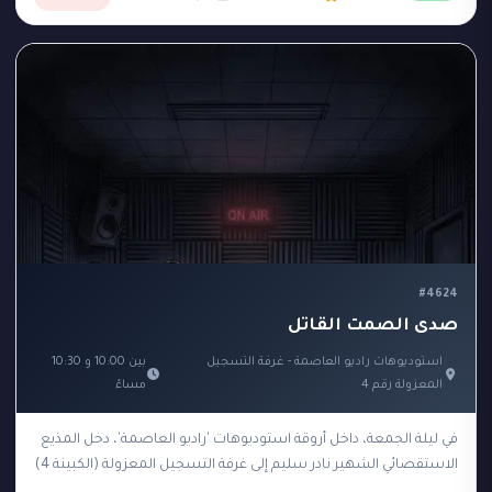
#4624
صدى الصمت القاتل
استوديوهات راديو العاصمة - غرفة التسجيل
بين 10:00 و 10:30
المعزولة رقم 4
مساءً
في ليلة الجمعة، داخل أروقة استوديوهات 'راديو العاصمة'، دخل المذيع
الاستقصائي الشهير نادر سليم إلى غرفة التسجيل المعزولة (الكبينة 4)
لتسجيل حلقة جديدة تكشف فضائح…