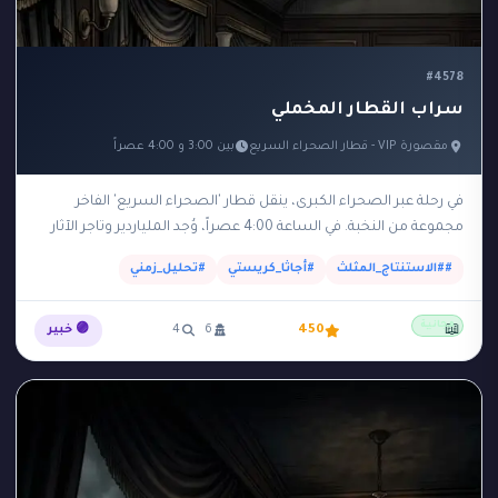
#4578
سراب القطار المخملي
مقصورة VIP - قطار الصحراء السريع
بين 3:00 و 4:00 عصراً
في رحلة عبر الصحراء الكبرى، ينقل قطار 'الصحراء السريع' الفاخر
مجموعة من النخبة. في الساعة 4:00 عصراً، وُجد الملياردير وتاجر الآثار
'راشد' مقتولاً بضربة على…
##الاستنتاج_المثلث
#أجاثا_كريستي
#تحليل_زمني
مجانية
📖
450
6
4
🟣 خبير