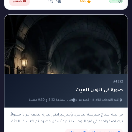
مجانية
📖
450
5
5
🔴 صعب
#4552
صورة في الزمن الميت
قبو اللوحات النادرة - قصر مراد
بين الساعة 8:30 و 9:30 مساءً
في ليلة افتتاح معرضه الخاص، وُجد إمبراطور تجارة التحف 'مراد' مقتولاً
برصاصة واحدة في قبو اللوحات النادرة أسفل قصره. تم اكتشاف الجثة
في تمام الساعة…