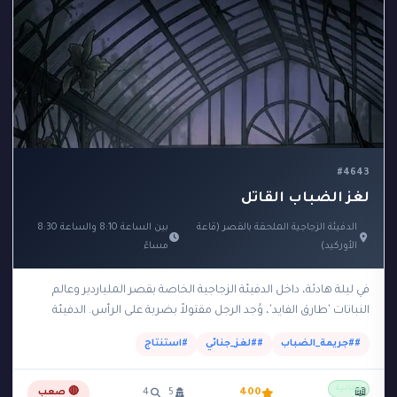
#4643
لغز الضباب القاتل
الدفيئة الزجاجية الملحقة بالقصر (قاعة
بين الساعة 8:10 والساعة 8:30
الأوركيد)
مساءً
في ليلة هادئة، داخل الدفيئة الزجاجية الخاصة بقصر الملياردير وعالم
النباتات 'طارق الفايد'، وُجد الرجل مقتولاً بضربة على الرأس. الدفيئة
مجهزة بنظام بيئي مغلق ومعزول…
##جريمة_الضباب
##لغز_جنائي
#استنتاج
مجانية
📖
400
5
4
🔴 صعب