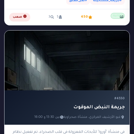
#جريمة_مستحيلة
#لغز_مغلق
مجانية
📖
450
5
3
🔴 صعب
#4550
جريمة النبض الموقوت
قبو الأرشيف المركزي، منشأة صحراوية
بين 13:30 و 16:00
في منشأة 'أوروا' للأبحاث المعزولة في قلب الصحراء، تم تفعيل نظام