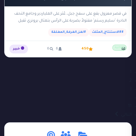
في قصر معزول يقع على سفح جبل، عُثر على الملياردير وجامع التحف
النادرة 'سليم رستم' مقتولاً بضربة على الرأس بتمثال برونزي ثقيل
داخل 'الغرفة الآمنة'…
##الاستنتاج_المثلث
#لغز_الغرفة_المغلقة
مجانية
📖
450
6
6
🟣 خبير
1
2
3
…
11
التالي