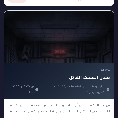
#4624
صدى الصمت القاتل
استوديوهات راديو العاصمة - غرفة التسجيل
بين 10:00 و 10:30
المعزولة رقم 4
مساءً
في ليلة الجمعة، داخل أروقة استوديوهات 'راديو العاصمة'، دخل المذيع
الاستقصائي الشهير نادر سليم إلى غرفة التسجيل المعزولة (الكبينة 4)
لتسجيل حلقة جديدة تكشف فضائح…