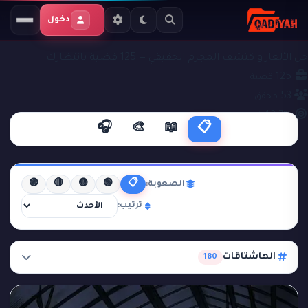
دخول
ملفات التحقيق
قضايا جنائية
حل الألغاز واكتشف المجرم الحقيقي — 125 قضية بانتظارك
125
قضية
53
محقق
42.7%
نجاح
🎧
🎨
📖
📋
🟣
🔴
🟡
🟢
📋
الصعوبة:
ترتيب:
الهاشتاقات
180