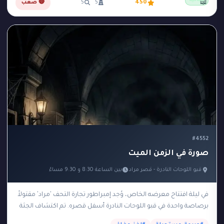
مجانية
📖
450
5
5
🔴 صعب
#4552
صورة في الزمن الميت
قبو اللوحات النادرة - قصر مراد
بين الساعة 8:30 و 9:30 مساءً
في ليلة افتتاح معرضه الخاص، وُجد إمبراطور تجارة التحف 'مراد' مقتولاً
برصاصة واحدة في قبو اللوحات النادرة أسفل قصره. تم اكتشاف الجثة
في تمام الساعة…