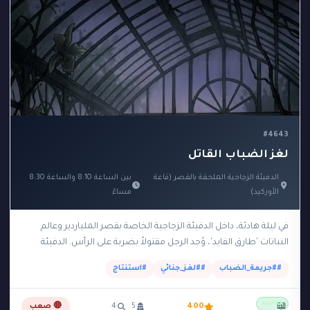
#4643
لغز الضباب القاتل
الدفيئة الزجاجية الملحقة بالقصر (قاعة
بين الساعة 8:10 والساعة 8:30
الأوركيد)
مساءً
في ليلة هادئة، داخل الدفيئة الزجاجية الخاصة بقصر الملياردير وعالم
النباتات 'طارق الفايد'، وُجد الرجل مقتولاً بضربة على الرأس. الدفيئة
مجهزة بنظام بيئي مغلق ومعزول…
##جريمة_الضباب
##لغز_جنائي
#استنتاج
مجانية
📖
400
5
4
🔴 صعب