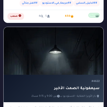
##الدليل_السلبي
##جريمة_في_الاستوديو
##لغز_جنائي
مجانية
📖
450
5
4
🔴 صعب
#4622
سيمفونية الصمت الأخير
دار الأوبرا الملكية - الاستوديو ب
بين 9:00 و 9:15 مساءً