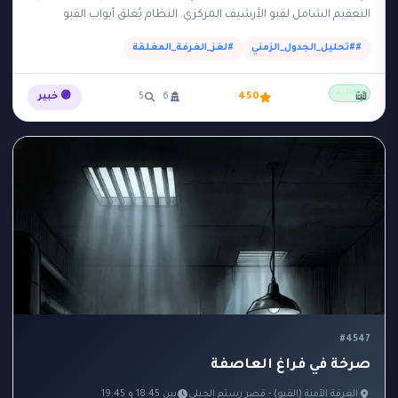
التعقيم الشامل لقبو الأرشيف المركزي. النظام يُغلق أبواب القبو
الفولاذية تلقائياً من الساعة 14:00…
##تحليل_الجدول_الزمني
#لغز_الغرفة_المغلقة
مجانية
📖
450
6
5
🟣 خبير
#4547
صرخة في فراغ العاصفة
الغرفة الآمنة (القبو) - قصر رستم الجبلي
بين 18:45 و 19:45