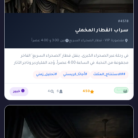
#4578
سراب القطار المخملي
مقصورة VIP - قطار الصحراء السريع
بين 3:00 و 4:00 عصراً
في رحلة عبر الصحراء الكبرى، ينقل قطار 'الصحراء السريع' الفاخر
مجموعة من النخبة. في الساعة 4:00 عصراً، وُجد الملياردير وتاجر الآثار
'راشد' مقتولاً بضربة على…
##الاستنتاج_المثلث
#أجاثا_كريستي
#تحليل_زمني
مجانية
📖
450
6
4
🟣 خبير