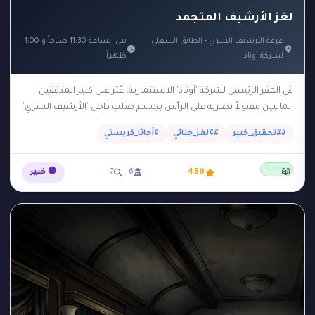
لغز الأرشيف المتجمد
غرفة الأرشيف السري - الطابق السفلي
بين الساعة 11:30 صباحاً و 1:00
لشركة أوتاد
ظهراً
في المقر الرئيسي لشركة 'أوتاد' الاستثمارية، عُثر على كبير المدققين
الماليين مقتولاً بضربة على الرأس بجسم صلب داخل 'الأرشيف السري'
في الطابق السفلي. الأرشيف يقع…
##تحقيق_خبير
##لغز_جنائي
#أجاثا_كريستي
مجانية
📖
450
6
7
🟣 خبير