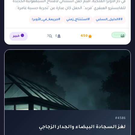
في دار الأوبرا الملكية، أقيم حفل استثنائي لافتتاح السيمفونية الجديدة
للمايسترو العبقري 'فريد'. الحفل كان عبارة عن 'تجربة حسية غامرة':
بمجرد أن بدأت الموسيقى في…
##الدليل_السلبي
#استنتاج_زمني
#جريمة_في_الأوبرا
مجانية
📖
450
6
7
🟣 خبير
#4586
لغز السجادة البيضاء والجدار الزجاجي