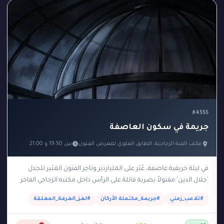
#4555
جريمة في سكون العاصفة
مكتب القبة الزجاجية، الطابق العلوي لمعرض الفنون
بين 19:50 و 21:00
في ليلة خريفية عاصفة، عُثر على الملياردير وتاجر الفنون المثير للجدل
'جلال الدين' مقتولاً بضربة قاتلة على الرأس داخل مكتبه الزجاجي الفاخر
الواقع في الطابق…
#تلاعب_زمني
#جريمة_مكتملة الأركان
#لغز_الغرفة_المغلقة