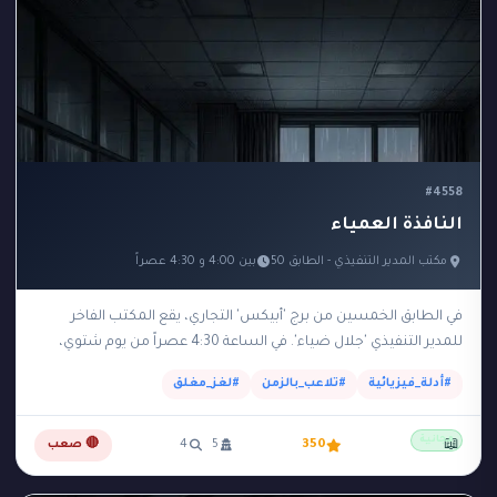
#4558
النافذة العمياء
مكتب المدير التنفيذي - الطابق 50
بين 4:00 و 4:30 عصراً
في الطابق الخمسين من برج 'أبيكس' التجاري، يقع المكتب الفاخر
للمدير التنفيذي 'جلال ضياء'. في الساعة 4:30 عصراً من يوم شتوي،
عثرت السكرتيرة على جلال…
#أدلة_فيزيائية
#تلاعب_بالزمن
#لغز_مغلق
مجانية
📖
350
5
4
🔴 صعب