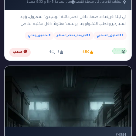
المكتب الزجاجي في حديقة القصر
بين الساعة 8:45 و 9:30 مساءً
في ليلة خريفية عاصفة، داخل قصر عائلة 'الرشيدي' المعزول، وُجد
الملياردير وقطب التكنولوجيا 'يوسف' مقتولاً داخل مكتبه الخاص.
المكتب عبارة عن مبنى زجاجي صغير وعازل…
##الدليل_السلبي
##جريمة_تحت_المطر
#تحقيق_جنائي
مجانية
📖
450
5
4
🔴 صعب
#4584