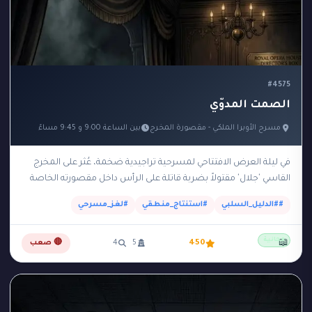
#4575
الصمت المدوّي
مسرح الأوبرا الملكي - مقصورة المخرج
بين الساعة 9:00 و 9:45 مساءً
في ليلة العرض الافتتاحي لمسرحية تراجيدية ضخمة، عُثر على المخرج
القاسي 'جلال' مقتولاً بضربة قاتلة على الرأس داخل مقصورته الخاصة
والمظلمة في الطابق العلوي للمسرح.…
##الدليل_السلبي
#استنتاج_منطقي
#لغز_مسرحي
مجانية
📖
450
5
4
🔴 صعب