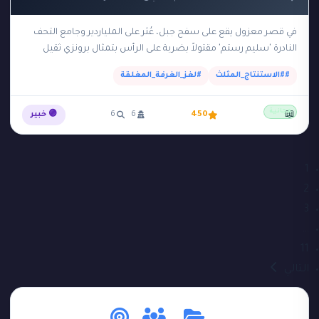
في قصر معزول يقع على سفح جبل، عُثر على الملياردير وجامع التحف
النادرة 'سليم رستم' مقتولاً بضربة على الرأس بتمثال برونزي ثقيل
داخل 'الغرفة الآمنة'…
##الاستنتاج_المثلث
#لغز_الغرفة_المغلقة
مجانية
📖
450
6
6
🟣 خبير
1
2
3
…
11
التالي