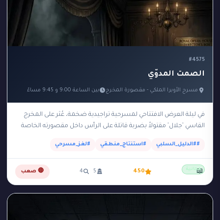
#4575
الصمت المدوّي
مسرح الأوبرا الملكي - مقصورة المخرج
بين الساعة 9:00 و 9:45 مساءً
في ليلة العرض الافتتاحي لمسرحية تراجيدية ضخمة، عُثر على المخرج
القاسي 'جلال' مقتولاً بضربة قاتلة على الرأس داخل مقصورته الخاصة
والمظلمة في الطابق العلوي للمسرح.…
##الدليل_السلبي
#استنتاج_منطقي
#لغز_مسرحي
مجانية
📖
450
5
4
🔴 صعب