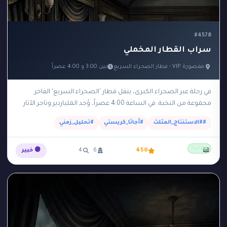
#4578
سراب القطار المخملي
مقصورة VIP - قطار الصحراء السريع
بين 3:00 و 4:00 عصراً
في رحلة عبر الصحراء الكبرى، ينقل قطار 'الصحراء السريع' الفاخر
مجموعة من النخبة. في الساعة 4:00 عصراً، وُجد الملياردير وتاجر الآثار
'راشد' مقتولاً بضربة على…
##الاستنتاج_المثلث
#أجاثا_كريستي
#تحليل_زمني
مجانية
📖
450
6
4
🟣 خبير