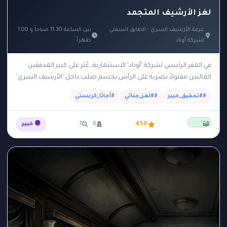
لغز الأرشيف المتجمد
غرفة الأرشيف السري - الطابق السفلي
بين الساعة 11:30 صباحاً و 1:00
لشركة أوتاد
ظهراً
في المقر الرئيسي لشركة 'أوتاد' الاستثمارية، عُثر على كبير المدققين
الماليين مقتولاً بضربة على الرأس بجسم صلب داخل 'الأرشيف السري'
في الطابق السفلي. الأرشيف يقع…
##تحقيق_خبير
##لغز_جنائي
#أجاثا_كريستي
مجانية
📖
450
6
7
🟣 خبير