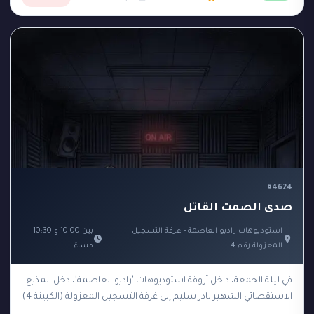
#4624
صدى الصمت القاتل
استوديوهات راديو العاصمة - غرفة التسجيل
بين 10:00 و 10:30
المعزولة رقم 4
مساءً
في ليلة الجمعة، داخل أروقة استوديوهات 'راديو العاصمة'، دخل المذيع
الاستقصائي الشهير نادر سليم إلى غرفة التسجيل المعزولة (الكبينة 4)
لتسجيل حلقة جديدة تكشف فضائح…