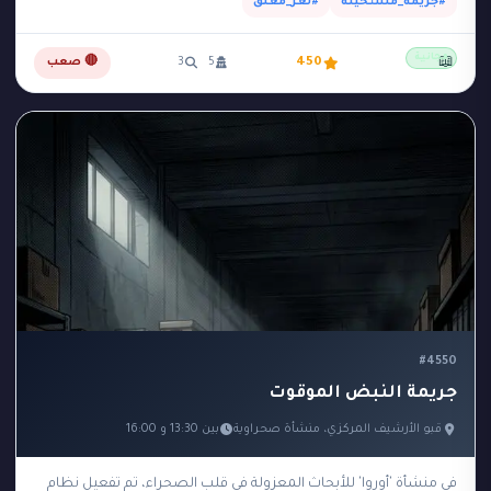
#جريمة_مستحيلة
#لغز_مغلق
مجانية
📖
450
5
3
🔴 صعب
#4550
جريمة النبض الموقوت
قبو الأرشيف المركزي، منشأة صحراوية
بين 13:30 و 16:00
في منشأة 'أوروا' للأبحاث المعزولة في قلب الصحراء، تم تفعيل نظام