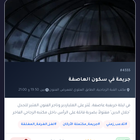
#4555
جريمة في سكون العاصفة
مكتب القبة الزجاجية، الطابق العلوي لمعرض الفنون
بين 19:50 و 21:00
في ليلة خريفية عاصفة، عُثر على الملياردير وتاجر الفنون المثير للجدل
'جلال الدين' مقتولاً بضربة قاتلة على الرأس داخل مكتبه الزجاجي الفاخر
الواقع في الطابق…
#تلاعب_زمني
#جريمة_مكتملة الأركان
#لغز_الغرفة_المغلقة