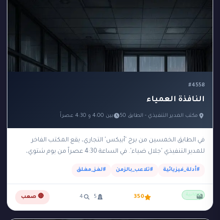
#4558
النافذة العمياء
مكتب المدير التنفيذي - الطابق 50
بين 4:00 و 4:30 عصراً
في الطابق الخمسين من برج 'أبيكس' التجاري، يقع المكتب الفاخر
للمدير التنفيذي 'جلال ضياء'. في الساعة 4:30 عصراً من يوم شتوي،
عثرت السكرتيرة على جلال…
#أدلة_فيزيائية
#تلاعب_بالزمن
#لغز_مغلق
مجانية
📖
350
5
4
🔴 صعب