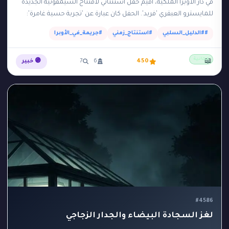
في دار الأوبرا الملكية، أقيم حفل استثنائي لافتتاح السيمفونية الجديدة
للمايسترو العبقري 'فريد'. الحفل كان عبارة عن 'تجربة حسية غامرة':
بمجرد أن بدأت الموسيقى في…
##الدليل_السلبي
#استنتاج_زمني
#جريمة_في_الأوبرا
مجانية
📖
450
6
7
🟣 خبير
#4586
لغز السجادة البيضاء والجدار الزجاجي