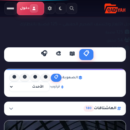
دخول
ملفات التحقيق
قضايا جنائية
حل الألغاز واكتشف المجرم الحقيقي — 125 قضية بانتظارك
125
قضية
54
محقق
43.5%
نجاح
🎧
🎨
📖
📋
🟣
🔴
🟡
🟢
📋
الصعوبة:
ترتيب:
الهاشتاقات
180