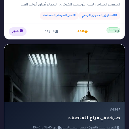
التعقيم الشامل لقبو الأرشيف المركزي. النظام يُغلق أبواب القبو
الفولاذية تلقائياً من الساعة 14:00…
##تحليل_الجدول_الزمني
#لغز_الغرفة_المغلقة
مجانية
📖
450
6
5
🟣 خبير
#4547
صرخة في فراغ العاصفة
الغرفة الآمنة (القبو) - قصر رستم الجبلي
بين 18:45 و 19:45