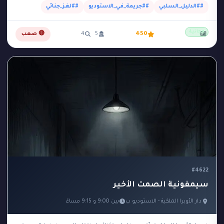
##الدليل_السلبي
##جريمة_في_الاستوديو
##لغز_جنائي
مجانية
📖
450
5
4
🔴 صعب
#4622
سيمفونية الصمت الأخير
دار الأوبرا الملكية - الاستوديو ب
بين 9:00 و 9:15 مساءً