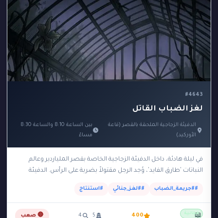
#4643
لغز الضباب القاتل
الدفيئة الزجاجية الملحقة بالقصر (قاعة
بين الساعة 8:10 والساعة 8:30
الأوركيد)
مساءً
في ليلة هادئة، داخل الدفيئة الزجاجية الخاصة بقصر الملياردير وعالم
النباتات 'طارق الفايد'، وُجد الرجل مقتولاً بضربة على الرأس. الدفيئة
مجهزة بنظام بيئي مغلق ومعزول…
##جريمة_الضباب
##لغز_جنائي
#استنتاج
مجانية
📖
400
5
4
🔴 صعب