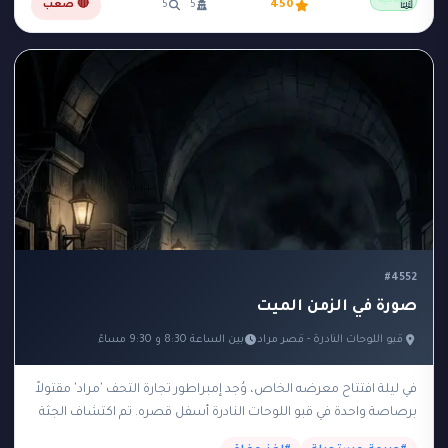
مجانية
📖
450
5
5
🔴 صعب
#4552
صورة في الزمن الميت
قبو اللوحات النادرة - قصر مراد
بين الساعة 8:30 و 9:30 مساءً
في ليلة افتتاح معرضه الخاص، وُجد إمبراطور تجارة التحف 'مراد' مقتولاً
برصاصة واحدة في قبو اللوحات النادرة أسفل قصره. تم اكتشاف الجثة
في تمام الساعة…