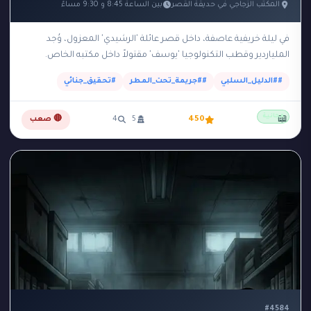
المكتب الزجاجي في حديقة القصر
بين الساعة 8:45 و 9:30 مساءً
في ليلة خريفية عاصفة، داخل قصر عائلة 'الرشيدي' المعزول، وُجد
الملياردير وقطب التكنولوجيا 'يوسف' مقتولاً داخل مكتبه الخاص.
المكتب عبارة عن مبنى زجاجي صغير وعازل…
##الدليل_السلبي
##جريمة_تحت_المطر
#تحقيق_جنائي
مجانية
📖
450
5
4
🔴 صعب
#4584