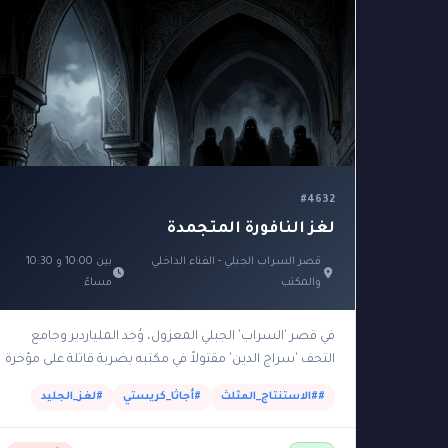
#4632
لغز النافورة المتجمدة
قصر السراب الجبلي - الفناء الداخلي
بين 10:00 و 10:30
والمكتب
مساءً
في قصر 'السراب' الجبلي المعزول، وُجد الملياردير وجامع
التحف 'سراج الدين' مقتولاً في مكتبه بضربة قاتلة على مؤخرة
الرأس باستخدام تمثال برونزي ثقيل. حدثت الجريمة…
##الاستنتاج_المثلث
#أجاثا_كريستي
#لغز_الجليد