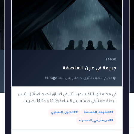
#4630
جريمة في عين العاصفة
مخيم التنقيب الأثري، خيمة رئيس البعثة
14:15
في مخيم ناءٍ للتنقيب عن الآثار في أعماق الصحراء، قُتل رئيس
البعثة طعناً في خيمته. بين الساعة 14:05 و 14:45، ضربت
عاصفة رملية حمراء شديدة…
##الخيمة_المغلقة
##الدليل_السلبي
##جريمة_في_الصحراء