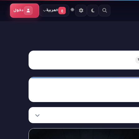
🌐
دخول
العربية
ع
1