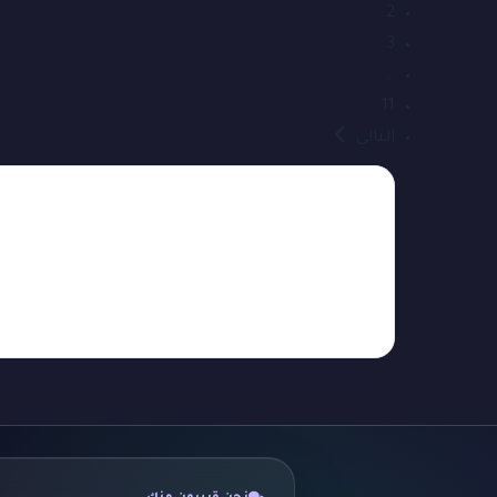
2
3
…
11
التالي