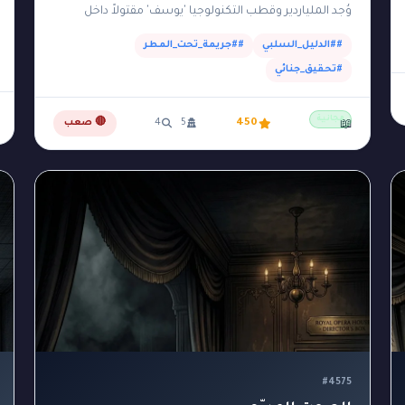
وُجد الملياردير وقطب التكنولوجيا 'يوسف' مقتولاً داخل
مكتبه الخاص. المكتب عبارة عن مبنى زجاجي صغير وعازل…
##الدليل_السلبي
##جريمة_تحت_المطر
#تحقيق_جنائي
مجانية
450
5
4
🔴 صعب
📖
#4575