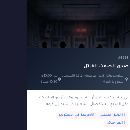
#4624
صدى الصمت القاتل
استوديوهات راديو العاصمة - غرفة التسجيل
بين 10:00 و
المعزولة رقم 4
10:30 مساءً
في ليلة الجمعة، داخل أروقة استوديوهات 'راديو العاصمة'،
دخل المذيع الاستقصائي الشهير نادر سليم إلى غرفة
التسجيل المعزولة (الكبينة 4) لتسجيل حلقة جديدة تكشف
##الدليل_السلبي
##جريمة_في_الاستوديو
فضائح…
##لغز_جنائي