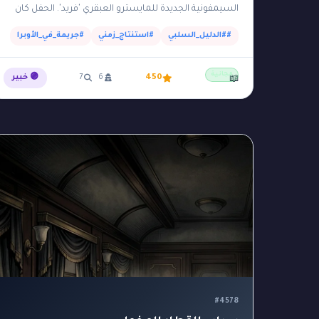
السيمفونية الجديدة للمايسترو العبقري 'فريد'. الحفل كان
عبارة عن 'تجربة حسية غامرة': بمجرد أن بدأت الموسيقى في…
##الدليل_السلبي
#استنتاج_زمني
#جريمة_في_الأوبرا
مجانية
450
6
7
🟣 خبير
📖
#4578