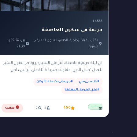
#4555
جريمة في سكون العاصفة
مكتب القبة الزجاجية، الطابق العلوي لمعرض
بين 19:50 و
الفنون
21:00
في ليلة خريفية عاصفة، عُثر على الملياردير وتاجر الفنون المثير
للجدل 'جلال الدين' مقتولاً بضربة قاتلة على الرأس داخل
مكتبه الزجاجي الفاخر الواقع في الطابق…
#تلاعب_زمني
#جريمة_مكتملة الأركان
#لغز_الغرفة_المغلقة
مجانية
450
5
5
🔴 صعب
📖
1