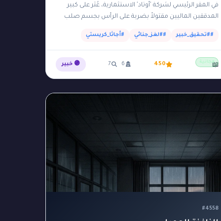
في المقر الرئيسي لشركة 'أوتاد' الاستثمارية، عُثر على كبير
المدققين الماليين مقتولاً بضربة على الرأس بجسم صلب
داخل 'الأرشيف السري' في الطابق السفلي. الأرشيف يقع…
##تحقيق_خبير
##لغز_جنائي
#أجاثا_كريستي
مجانية
450
6
7
🟣 خبير
📖
#4558