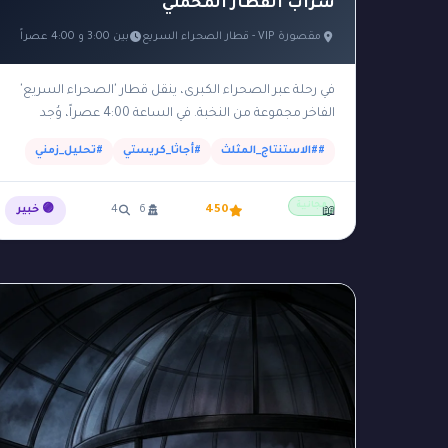
سراب القطار المخملي
مقصورة VIP - قطار الصحراء السريع
بين 3:00 و 4:00 عصراً
في رحلة عبر الصحراء الكبرى، ينقل قطار 'الصحراء السريع'
الفاخر مجموعة من النخبة. في الساعة 4:00 عصراً، وُجد
الملياردير وتاجر الآثار 'راشد' مقتولاً بضربة على…
##الاستنتاج_المثلث
#أجاثا_كريستي
#تحليل_زمني
مجانية
450
6
4
🟣 خبير
📖