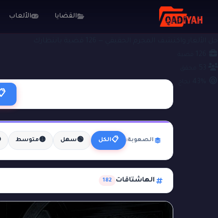
الألعاب
القضايا
قضايا جنائية
ملفات التحقيق
حل الألغاز واكتشف المجرم الحقيقي — 126 قضية بانتظارك
126
قضية
53
محقق
43%
نجاح
📋

🟡
🟢
📋
متوسط
سهل
الكل
الصعوبة:
الهاشتاقات
182