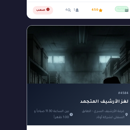
مجانية
450
5
4
🔴 صعب
📖
#4584
لغز الأرشيف المتجمد
غرفة الأرشيف السري - الطابق
بين الساعة 11:30 صباحاً و
السفلي لشركة أوتاد
1:00 ظهراً