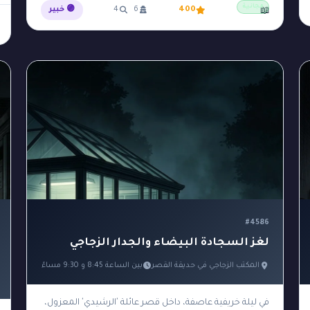
مجانية
400
6
4
🟣 خبير
📖
#4586
لغز السجادة البيضاء والجدار الزجاجي
المكتب الزجاجي في حديقة القصر
بين الساعة 8:45 و 9:30 مساءً
في ليلة خريفية عاصفة، داخل قصر عائلة 'الرشيدي' المعزول،