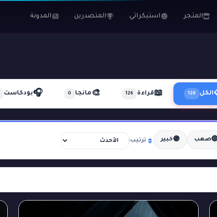
المدونة
المتصدرين
استيكراتي
المتجر
🎧
🎨
📖
بودكاست
مانجا
قراءة
الكل
0
126
126
🟣

خبير
صعب
ترتيب: