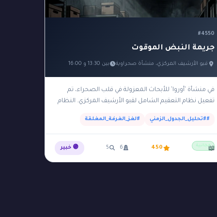
#4550
جريمة النبض الموقوت
قبو الأرشيف المركزي، منشأة صحراوية
بين 13:30 و 16:00
في منشأة 'أوروا' للأبحاث المعزولة في قلب الصحراء، تم
تفعيل نظام التعقيم الشامل لقبو الأرشيف المركزي. النظام
يُغلق أبواب القبو الفولاذية تلقائياً من الساعة 14:00…
##تحليل_الجدول_الزمني
#لغز_الغرفة_المغلقة
مجانية
450
6
5
🟣 خبير
📖