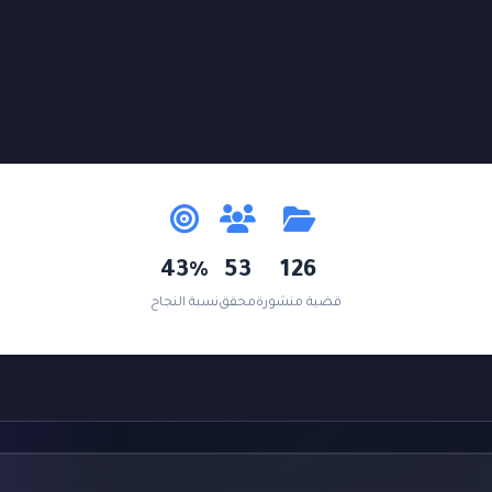
43%
53
126
قضية منشورة
محقق
نسبة النجاح