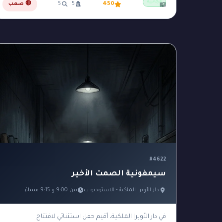
مجانية
450
5
5
🔴 صعب
📖
#4622
سيمفونية الصمت الأخير
دار الأوبرا الملكية - الاستوديو ب
بين 9:00 و 9:15 مساءً
في دار الأوبرا الملكية، أقيم حفل استثنائي لافتتاح