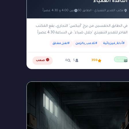
النافذة العمياء
مكتب المدير التنفيذي - الطابق 50
بين 4:00 و 4:30 عصراً
في الطابق الخمسين من برج 'أبيكس' التجاري، يقع المكتب
الفاخر للمدير التنفيذي 'جلال ضياء'. في الساعة 4:30 عصراً
من يوم شتوي، عثرت السكرتيرة على جلال…
#أدلة_فيزيائية
#تلاعب_بالزمن
#لغز_مغلق
مجانية
350
5
4
🔴 صعب
📖