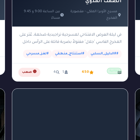
الصمت المدوّي
مسرح الأوبرا الملكي - مقصورة
بين الساعة 9:00 و 9:45
المخرج
مساءً
في ليلة العرض الافتتاحي لمسرحية تراجيدية ضخمة، عُثر على
المخرج القاسي 'جلال' مقتولاً بضربة قاتلة على الرأس داخل
مقصورته الخاصة والمظلمة في الطابق العلوي للمسرح.…
##الدليل_السلبي
#استنتاج_منطقي
#لغز_مسرحي
مجانية
450
5
4
🔴 صعب
📖