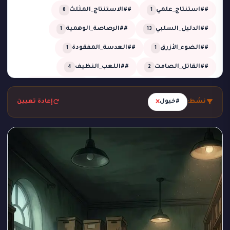
##استنتاج_علمي
##الاستنتاج_المثلث
8
1
##الدليل_السلبي
##الرصاصة_الوهمية
1
13
##الضوء_الأزرق
##العدسة_المفقودة
1
1
##القاتل_الصامت
##اللعب_النظيف
4
2
##تحقيق
##تحقيق_خبير
##تحقيق_ذكي
2
1
13
×
نشط:
#خيول
إعادة تعيين
##تحليل_الجدول_الزمني
##تضليل_ذكي
2
2
##جريمة_التردد_صفر
##جريمة_الدرجة_80
1
1
##جريمة_الزجاج
##جريمة_الضباب
1
1
##جريمة_الضغط_السلبي
##جريمة_المرسم
1
1
##جريمة_تحت_المطر
##جريمة_فلكية
1
1
##جريمة_في_الاستوديو
##جريمة_في_الورشة
1
2
##غموض
##لغز_الحديقة
##لغز_الساونا
1
1
1