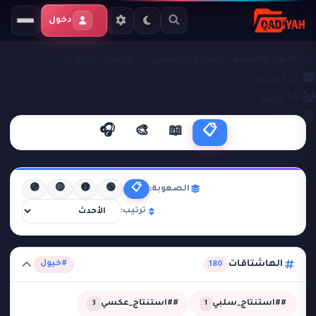
دخول
ملفات التحقيق
#خيول
حل الألغاز واكتشف المجرم الحقيقي — 1 قضية بانتظارك
125
قضية
56
محقق
43.2%
نجاح
🎧
🎨
📖
📋
🟣
🔴
🟡
🟢
📋
الصعوبة:
ترتيب:
الهاشتاقات
#خيول
180
##استنتاج_سلبي
##استنتاج_عكسي
3
1