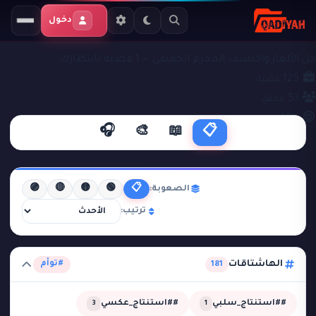
دخول
ملفات التحقيق
#توأم
حل الألغاز واكتشف المجرم الحقيقي — 1 قضية بانتظارك
125
قضية
53
محقق
43%
نجاح
🎧
🎨
📖
📋
🟣
🔴
🟡
🟢
📋
الصعوبة:
ترتيب:
الهاشتاقات
#توأم
181
##استنتاج_سلبي
##استنتاج_عكسي
3
1