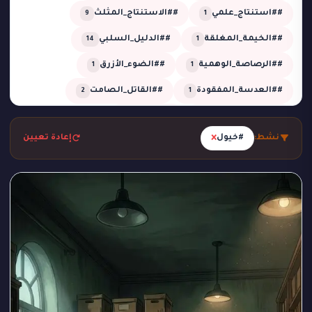
##استنتاج_علمي
##الاستنتاج_المثلث
9
1
##الخيمة_المغلقة
##الدليل_السلبي
14
1
##الرصاصة_الوهمية
##الضوء_الأزرق
1
1
##العدسة_المفقودة
##القاتل_الصامت
2
1
##اللعب_النظيف
##تحقيق
13
4
×
نشط:
#خيول
إعادة تعيين
##تحقيق_خبير
##تحقيق_ذكي
2
1
##تحليل_الجدول_الزمني
##تضليل_ذكي
2
2
##جريمة_التردد_صفر
##جريمة_الدرجة_80
1
1
##جريمة_الزجاج
##جريمة_الضغط_السلبي
1
1
##جريمة_المرسم
##جريمة_تحت_المطر
1
1
##جريمة_فلكية
##جريمة_في_الاستوديو
2
1
##جريمة_في_الصحراء
##جريمة_في_الورشة
1
1