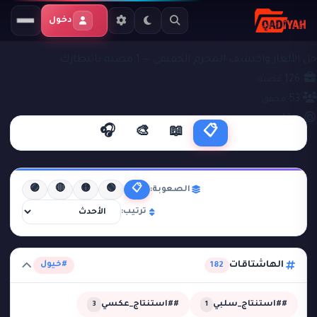
دخول
ملفات التحقيق
#خيول
حل الألغاز واكتشف المجرم الحقيقي — 1 قضية بانتظارك
126
قضية
53
محقق
43%
نجاح
🎧
🎨
📖
📋
🟣
🔴
🟡
🟢
📋
الصعوبة:
ترتيب:
الهاشتاقات
#خيول
182
##استنتاج_سلبي
##استنتاج_عكسي
3
1