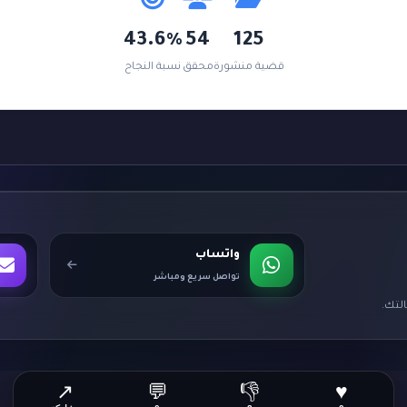
43.6%
54
125
قضية منشورة
محقق
نسبة النجاح
واتساب
تواصل سريع ومباشر
لتك.
↗
💬
👎
♥