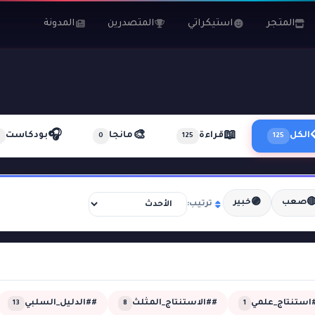
المدونة
المتصدرين
استيكراتي
المتجر
🎧
🎨
📖
بودكاست
مانجا
قراءة
الكل
0
125
125
🟣

خبير
صعب
ترتيب:
##الدليل_السلبي
##الاستنتاج_المثلث
##استنتاج_عل
13
8
1