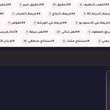
##اللعب_النظيف
##تحقيق
##تحقيق_خبير
##تحقيق
1
13
4
يمة_الدرجة_80
##جريمة_الزجاج
##جريمة_الضباب
##
1
1
1
جريمة_في_الاستوديو
##جريمة_في_الورشة
##غموض
1
1
2
ربع_المفقود
##لغز_جنائي
##لغز_سرقة
#أجاثا_كريس
1
27
1
زمني
#استنتاج_مثلث
#استنتاج_منطقي
#الإنذار_ال
10
5
2
العمياء
#الضجيج_الوهمي
#الطلقة_العمياء
#الطلقة
1
1
1
روب_الأعمى
#القاتل_الخفي
#القاتل_الذكي
#اللون_القا
2
1
1
مني
#تحقيق_شيرلوك
#تحقيق_غرفة_مغلقة
#تحليل_
1
2
2
#تزييف_الزمن
#تلاعب_بالزمن
#تلاعب_زمني
#توأ
1
1
1
ة_الغرفة_المغلقة
#جريمة_القبو
#جريمة_القصر
#جري
1
1
5
ج_الكادر
#جريمة_صوتية
#جريمة_على_الهواء
#جريمة_
1
1
1
#جريمة_في_الظلام
#جريمة_في_الغروب
#جريمة_في_القصر
3
1
4