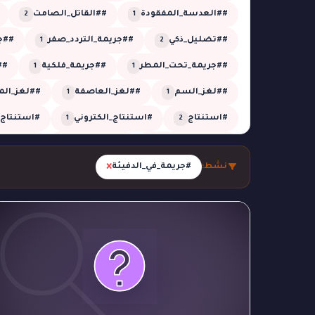
##العدسة_المفقودة
##القاتل_الصامت
2
1
##تضليل_ذكي
##جريمة_التردد_صفر
##جر
1
2
##جريمة_تحت_المطر
##جريمة_فلكية
##
1
1
##لغز_السم
##لغز_العاصفة
##لغز_الم
1
1
#استنتاج
#استنتاج_الكتروني
#استنتاج_
1
2
#الجدول_الزمني
#الزائر_الخفي
#الشبكة_
1
5
×
نشط:
#جريمة_في_الدفيئة
#الظل_المستحيل
#الظل_المفقود
#الغ
1
1
#تحقيق_تقني
#تحقيق_جنائي
#تحقيق_ز
26
1
#تحليل_صوتي
#تحليل_منطقي
#تزوير
1
2
2
#جريمة_التوقيت
#جريمة_العاصفة
#جريم
1
1
#جريمة_النافذة
#جريمة_بالغاز
#جريمة_خار
1
1
#جريمة_في_الحديقة
#جريمة_في_الدفيئة
1
1