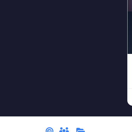
#جريمة_في_قصر
#جريمة_قتل
#جريمة_مستحيلة
#جر
3
1
1
#حارس
#حديقة_حيوان
#خادم
#خيانة
#خ
1
1
1
1
1
#عاصفة_الثلج
#عاصفة_مغلقة
#عالم
#غمو
2
1
3
1
ة
#قرية
#قطار
#قمر_مكتمل
#قناع
#كا
1
1
2
1
2
#لغز_التردد
#لغز_التزوير
#لغز_التوقيت
#لغز_الج
1
1
1
_المبلل
#لغز_الظلام
#لغز_الغرفة_الحمراء
#لغز_الغر
1
1
1
ز_القطار
#لغز_المرصد
#لغز_المظلة
#لغز_الواي_فاي
1
3
2
#لغز_مستحيل
#لغز_مسرحي
#لغز_مغلق
#لغز_من
6
1
1
سجد
#مصنع
#مطار
#منجم
#مهرج
#
1
1
2
1
1
إزالة