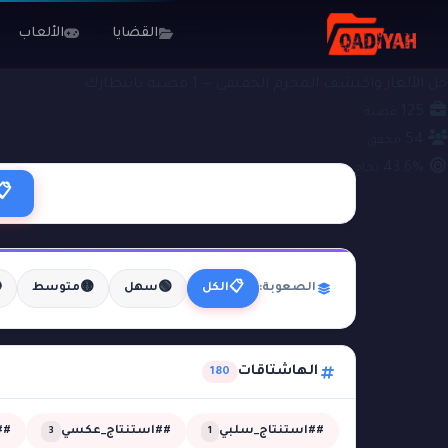
الألعاب
القضايا
#جريمة_في_الدفيئة
ملفات التحقيق
حل الألغاز واكتشف المجرم الحقيقي — 1 قضية بانتظارك
125
قضية
54
محقق
43.6%
نجاح
📋

🟡
🟢
📋
متوسط
سهل
الكل
الصعوبة:
الهاشتاقات
180
مي
##استنتاج_عكسي
##استنتاج_سلبي
3
1