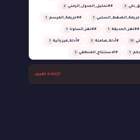
_ذكي
##تحليل_الجدول_الزمني
2
2
جريمة_الضغط_السلبي
##جريمة_المرسم
1
1
##لغز_الحديقة
##لغز_الساونا
1
1
تي
#أدلة_صامتة
#أدلة_فيزيائية
1
2
13
أبكم
#الاستنتاج_المنطقي
3
1
_المؤجلة
#الظل_الجاف
1
1
إعادة تعيين
تل
#بحر
#بركان
#تبديل_هويات
1
1
2
1
التوقيت
#تحليل_زمني
1
1
م
#ثعابين
#جريمة_التصوير
1
1
1
مة_الكوخ
#جريمة_المعرض
1
1
غرفة_مغلقة
#جريمة_في_الأوبرا
2
6
#جريمة_في_القطار
1