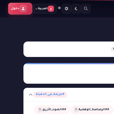
🌐
دخول
العربية
ع
1
#جريمة_في_الدفيئة
##الرصاصة_الوهمية
##الضوء_الأزرق
1
1