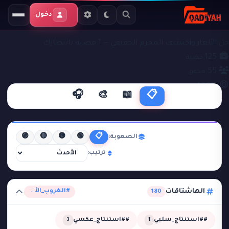
دخول
ملفات التحقيق
#الغروب_الأعمى
حل الألغاز واكتشف المجرم الحقيقي — 1 قضية بانتظارك
125
قضية
55
محقق
43.9%
نجاح
🎧
🎨
📖
📋
🟣
🔴
🟡
🟢
📋
الصعوبة:
ترتيب:
الهاشتاقات
#الغروب_الأعمى
180
##استنتاج_سلبي
##استنتاج_عكسي
3
1