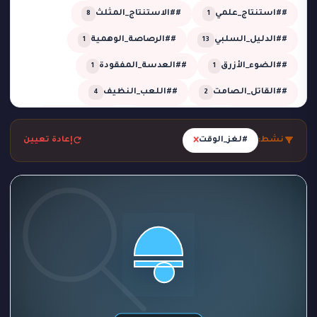
##استنتاج_علمي
##الاستنتاج_المثلث
8
1
##الدليل_السلبي
##الرصاصة_الوهمية
1
13
##الضوء_الأزرق
##العدسة_المفقودة
1
1
##القاتل_الصامت
##اللعب_النظيف
4
2
##تحقيق
##تحقيق_خبير
##تحقيق_ذكي
2
1
13
×
نشط:
#لغز_الوقت
إعادة تعيين
##تحليل_الجدول_الزمني
##تضليل_ذكي
2
2
##جريمة_التردد_صفر
##جريمة_الدرجة_80
1
1
##جريمة_الزجاج
##جريمة_الضباب
1
1
##جريمة_الضغط_السلبي
##جريمة_المرسم
1
1
##جريمة_تحت_المطر
##جريمة_فلكية
1
1
##جريمة_في_الاستوديو
##جريمة_في_الورشة
1
2
##غموض
##لغز_الحديقة
##لغز_الساونا
1
1
1