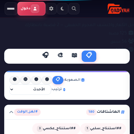
دخول
ملفات التحقيق
#لغز_الوقت
حل الألغاز واكتشف المجرم الحقيقي — 2 قضية بانتظارك
125
قضية
56
محقق
43.7%
نجاح
🎧
🎨
📖
📋
🟣
🔴
🟡
🟢
📋
الصعوبة:
ترتيب:
الهاشتاقات
#لغز_الوقت
180
##استنتاج_سلبي
##استنتاج_عكسي
3
1