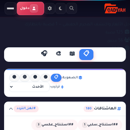
دخول
ملفات التحقيق
#لغز_التردد
حل الألغاز واكتشف المجرم الحقيقي — 1 قضية بانتظارك
125
قضية
56
محقق
43.8%
نجاح
🎧
🎨
📖
📋
🟣
🔴
🟡
🟢
📋
الصعوبة:
ترتيب:
الهاشتاقات
#لغز_التردد
180
##استنتاج_سلبي
##استنتاج_عكسي
3
1