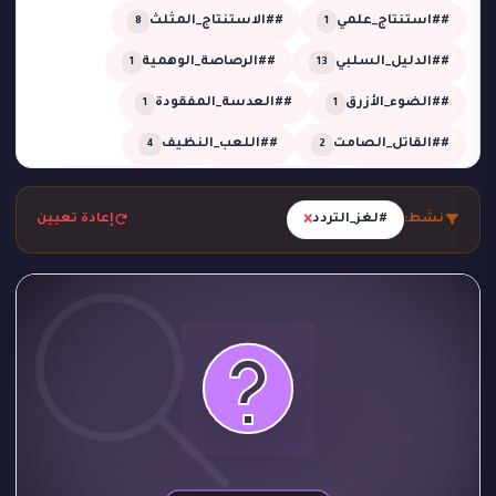
##استنتاج_علمي
##الاستنتاج_المثلث
8
1
##الدليل_السلبي
##الرصاصة_الوهمية
1
13
##الضوء_الأزرق
##العدسة_المفقودة
1
1
##القاتل_الصامت
##اللعب_النظيف
4
2
##تحقيق
##تحقيق_خبير
##تحقيق_ذكي
2
1
13
×
نشط:
#لغز_التردد
إعادة تعيين
##تحليل_الجدول_الزمني
##تضليل_ذكي
2
2
##جريمة_التردد_صفر
##جريمة_الدرجة_80
1
1
##جريمة_الزجاج
##جريمة_الضباب
1
1
##جريمة_الضغط_السلبي
##جريمة_المرسم
1
1
##جريمة_تحت_المطر
##جريمة_فلكية
1
1
##جريمة_في_الاستوديو
##جريمة_في_الورشة
1
2
##غموض
##لغز_الحديقة
##لغز_الساونا
1
1
1