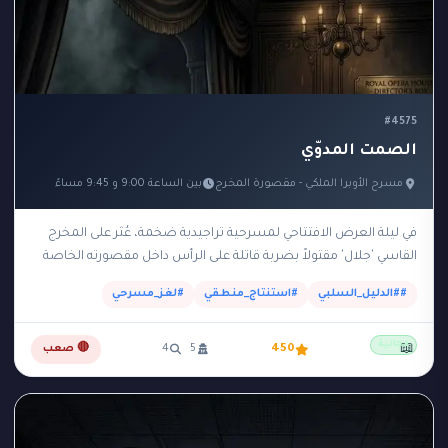
#4575
الصمت المدوّي
مسرح الأوبرا الملكي - مقصورة المخرج
بين الساعة 9:00 و 9:45 مساءً
في ليلة العرض الافتتاحي لمسرحية تراجيدية ضخمة، عُثر على المخرج
القاسي 'جلال' مقتولاً بضربة قاتلة على الرأس داخل مقصورته الخاصة
والمظلمة في الطابق العلوي للمسرح.…
##الدليل_السلبي
#استنتاج_منطقي
#لغز_مسرحي
مجانية
📖
450
5
4
🔴 صعب