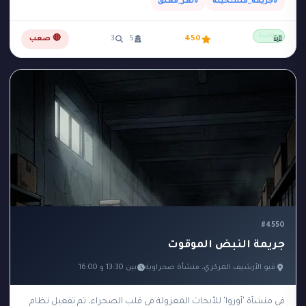
#جريمة_مستحيلة
#لغز_مغلق
مجانية
📖
450
5
3
🔴 صعب
#4550
جريمة النبض الموقوت
قبو الأرشيف المركزي، منشأة صحراوية
بين 13:30 و 16:00
في منشأة 'أوروا' للأبحاث المعزولة في قلب الصحراء، تم تفعيل نظام