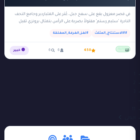
في قصر معزول يقع على سفح جبل، عُثر على الملياردير وجامع التحف
النادرة 'سليم رستم' مقتولاً بضربة على الرأس بتمثال برونزي ثقيل
داخل 'الغرفة الآمنة'…
##الاستنتاج_المثلث
#لغز_الغرفة_المغلقة
مجانية
📖
450
6
6
🟣 خبير
1
2
3
…
11
التالي