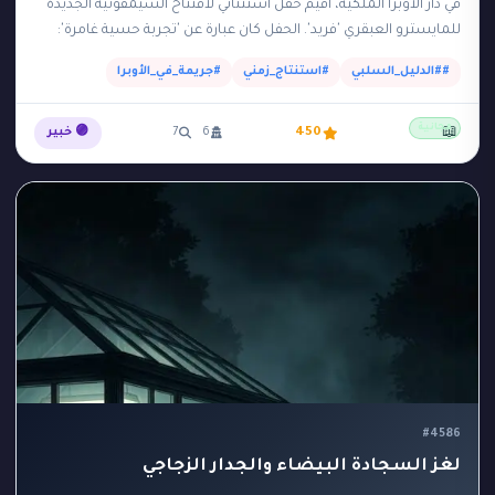
في دار الأوبرا الملكية، أقيم حفل استثنائي لافتتاح السيمفونية الجديدة
للمايسترو العبقري 'فريد'. الحفل كان عبارة عن 'تجربة حسية غامرة':
بمجرد أن بدأت الموسيقى في…
##الدليل_السلبي
#استنتاج_زمني
#جريمة_في_الأوبرا
مجانية
📖
450
6
7
🟣 خبير
#4586
لغز السجادة البيضاء والجدار الزجاجي