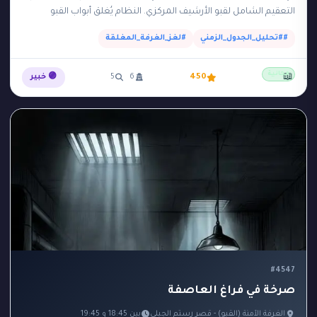
التعقيم الشامل لقبو الأرشيف المركزي. النظام يُغلق أبواب القبو
الفولاذية تلقائياً من الساعة 14:00…
##تحليل_الجدول_الزمني
#لغز_الغرفة_المغلقة
مجانية
📖
450
6
5
🟣 خبير
#4547
صرخة في فراغ العاصفة
الغرفة الآمنة (القبو) - قصر رستم الجبلي
بين 18:45 و 19:45