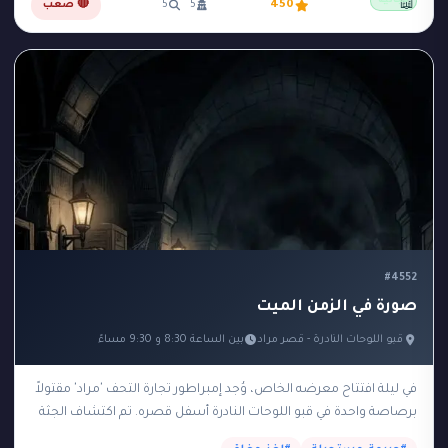
مجانية
📖
450
5
5
🔴 صعب
#4552
صورة في الزمن الميت
قبو اللوحات النادرة - قصر مراد
بين الساعة 8:30 و 9:30 مساءً
في ليلة افتتاح معرضه الخاص، وُجد إمبراطور تجارة التحف 'مراد' مقتولاً
برصاصة واحدة في قبو اللوحات النادرة أسفل قصره. تم اكتشاف الجثة
في تمام الساعة…