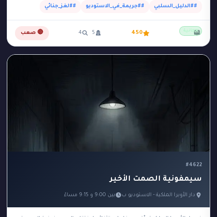
##الدليل_السلبي
##جريمة_في_الاستوديو
##لغز_جنائي
مجانية
📖
450
5
4
🔴 صعب
#4622
سيمفونية الصمت الأخير
دار الأوبرا الملكية - الاستوديو ب
بين 9:00 و 9:15 مساءً