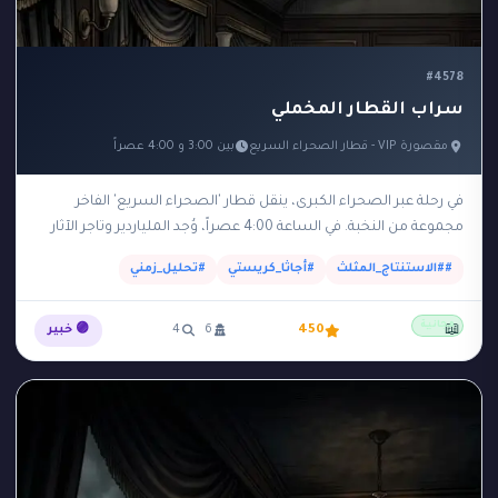
#4578
سراب القطار المخملي
مقصورة VIP - قطار الصحراء السريع
بين 3:00 و 4:00 عصراً
في رحلة عبر الصحراء الكبرى، ينقل قطار 'الصحراء السريع' الفاخر
مجموعة من النخبة. في الساعة 4:00 عصراً، وُجد الملياردير وتاجر الآثار
'راشد' مقتولاً بضربة على…
##الاستنتاج_المثلث
#أجاثا_كريستي
#تحليل_زمني
مجانية
📖
450
6
4
🟣 خبير