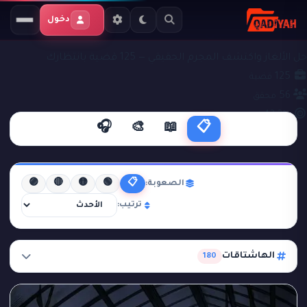
دخول
ملفات التحقيق
قضايا جنائية
حل الألغاز واكتشف المجرم الحقيقي — 125 قضية بانتظارك
125
قضية
56
محقق
43.3%
نجاح
🎧
🎨
📖
📋
🟣
🔴
🟡
🟢
📋
الصعوبة:
ترتيب:
الهاشتاقات
180