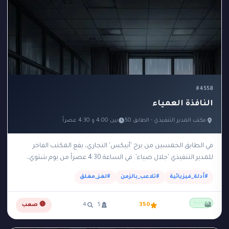
#4558
النافذة العمياء
مكتب المدير التنفيذي - الطابق 50
بين 4:00 و 4:30 عصراً
في الطابق الخمسين من برج 'أبيكس' التجاري، يقع المكتب الفاخر
للمدير التنفيذي 'جلال ضياء'. في الساعة 4:30 عصراً من يوم شتوي،
عثرت السكرتيرة على جلال…
#أدلة_فيزيائية
#تلاعب_بالزمن
#لغز_مغلق
مجانية
📖
350
5
4
🔴 صعب