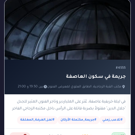
#4555
جريمة في سكون العاصفة
مكتب القبة الزجاجية، الطابق العلوي لمعرض الفنون
بين 19:50 و 21:00
في ليلة خريفية عاصفة، عُثر على الملياردير وتاجر الفنون المثير للجدل
'جلال الدين' مقتولاً بضربة قاتلة على الرأس داخل مكتبه الزجاجي الفاخر
الواقع في الطابق…
#تلاعب_زمني
#جريمة_مكتملة الأركان
#لغز_الغرفة_المغلقة