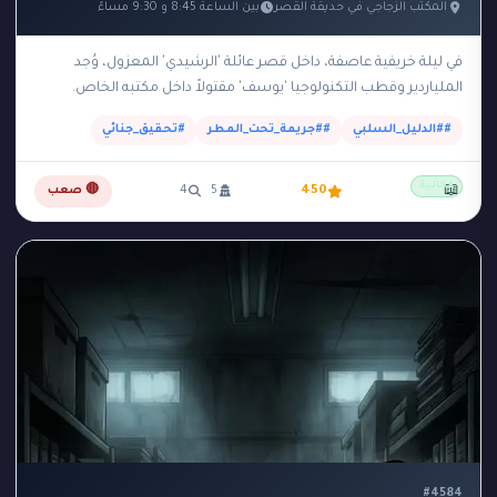
المكتب الزجاجي في حديقة القصر
بين الساعة 8:45 و 9:30 مساءً
في ليلة خريفية عاصفة، داخل قصر عائلة 'الرشيدي' المعزول، وُجد
الملياردير وقطب التكنولوجيا 'يوسف' مقتولاً داخل مكتبه الخاص.
المكتب عبارة عن مبنى زجاجي صغير وعازل…
##الدليل_السلبي
##جريمة_تحت_المطر
#تحقيق_جنائي
مجانية
📖
450
5
4
🔴 صعب
#4584