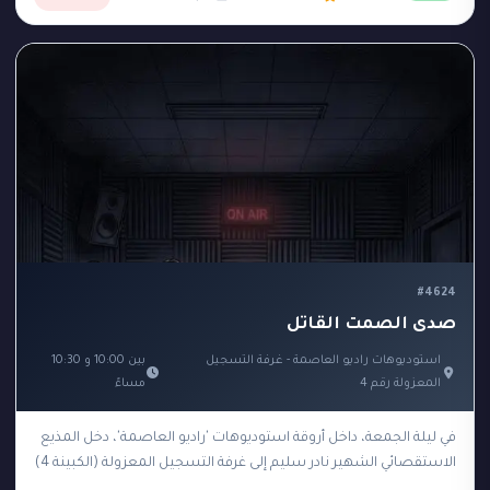
#4624
صدى الصمت القاتل
استوديوهات راديو العاصمة - غرفة التسجيل
بين 10:00 و 10:30
المعزولة رقم 4
مساءً
في ليلة الجمعة، داخل أروقة استوديوهات 'راديو العاصمة'، دخل المذيع
الاستقصائي الشهير نادر سليم إلى غرفة التسجيل المعزولة (الكبينة 4)
لتسجيل حلقة جديدة تكشف فضائح…