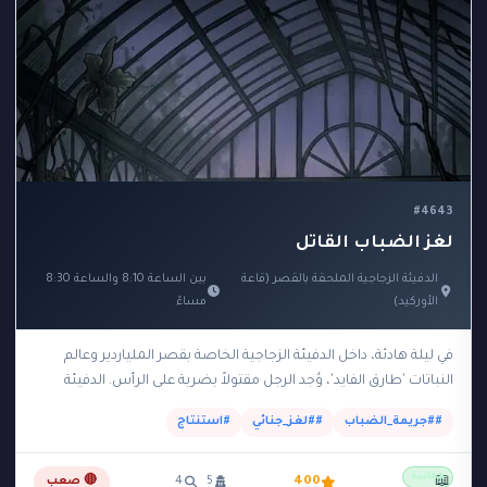
#4643
لغز الضباب القاتل
الدفيئة الزجاجية الملحقة بالقصر (قاعة
بين الساعة 8:10 والساعة 8:30
الأوركيد)
مساءً
في ليلة هادئة، داخل الدفيئة الزجاجية الخاصة بقصر الملياردير وعالم
النباتات 'طارق الفايد'، وُجد الرجل مقتولاً بضربة على الرأس. الدفيئة
مجهزة بنظام بيئي مغلق ومعزول…
##جريمة_الضباب
##لغز_جنائي
#استنتاج
مجانية
📖
400
5
4
🔴 صعب