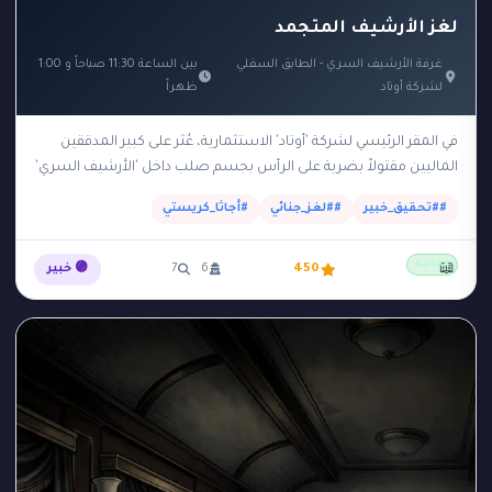
لغز الأرشيف المتجمد
غرفة الأرشيف السري - الطابق السفلي
بين الساعة 11:30 صباحاً و 1:00
لشركة أوتاد
ظهراً
في المقر الرئيسي لشركة 'أوتاد' الاستثمارية، عُثر على كبير المدققين
الماليين مقتولاً بضربة على الرأس بجسم صلب داخل 'الأرشيف السري'
في الطابق السفلي. الأرشيف يقع…
##تحقيق_خبير
##لغز_جنائي
#أجاثا_كريستي
مجانية
📖
450
6
7
🟣 خبير