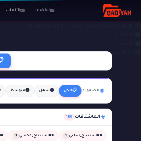
الألعاب
القضايا
#لغز_الغرفة_المعزولة
ملفات التحقيق
حل الألغاز واكتشف المجرم الحقيقي — 1 قضية بانتظارك
125
قضية
53
محقق
42.7%
نجاح
📋

🟡
🟢
📋
متوسط
سهل
الكل
الصعوبة:
الهاشتاقات
180
مي
##استنتاج_عكسي
##استنتاج_سلبي
3
1