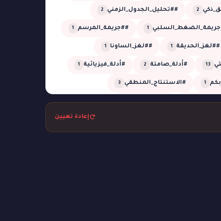
_ذكي
##تحليل_الجدول_الزمني
2
2
جريمة_الضغط_السلبي
##جريمة_المرسم
1
1
##لغز_الحديقة
##لغز_الساونا
1
1
تي
#أدلة_صامتة
#أدلة_فيزيائية
1
2
13
أبكم
#الاستنتاج_المنطقي
3
1
_المؤجلة
#الظل_الجاف
1
1
إعادة تعيين
تل
#بحر
#بركان
#تبديل_هويات
1
1
2
1
التوقيت
#تحليل_زمني
1
1
م
#ثعابين
#جريمة_التصوير
1
1
1
مة_الكوخ
#جريمة_المعرض
1
1
غرفة_مغلقة
#جريمة_في_الأوبرا
2
6
#جريمة_في_القطار
1