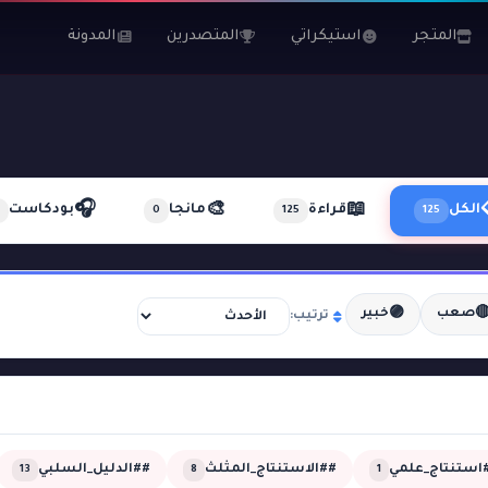
المدونة
المتصدرين
استيكراتي
المتجر
🎧
🎨
📖
بودكاست
مانجا
قراءة
الكل
0
125
125
🟣

خبير
صعب
ترتيب:
##الدليل_السلبي
##الاستنتاج_المثلث
##استنتاج_عل
13
8
1