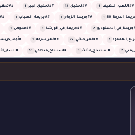
##اللعب_النظيف
##تحقيق
##تحقيق_خبير
##تحقيق
1
13
4
يمة_الدرجة_80
##جريمة_الزجاج
##جريمة_الضباب
##
1
1
1
جريمة_في_الاستوديو
##جريمة_في_الورشة
##غموض
1
1
2
ربع_المفقود
##لغز_جنائي
##لغز_سرقة
#أجاثا_كريس
1
27
1
زمني
#استنتاج_مثلث
#استنتاج_منطقي
#الإنذار_ال
10
5
2
العمياء
#الضجيج_الوهمي
#الطلقة_العمياء
#الطلقة
1
1
1
روب_الأعمى
#القاتل_الخفي
#القاتل_الذكي
#اللون_القا
2
1
1
مني
#تحقيق_شيرلوك
#تحقيق_غرفة_مغلقة
#تحليل_
1
2
2
#تزييف_الزمن
#تلاعب_بالزمن
#تلاعب_زمني
#توأ
1
1
1
ة_الغرفة_المغلقة
#جريمة_القبو
#جريمة_القصر
#جري
1
1
5
ج_الكادر
#جريمة_صوتية
#جريمة_على_الهواء
#جريمة_
1
1
1
#جريمة_في_الظلام
#جريمة_في_الغروب
#جريمة_في_القصر
3
1
4