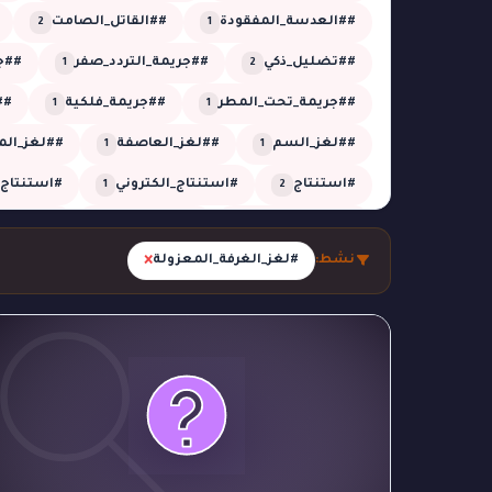
##العدسة_المفقودة
##القاتل_الصامت
2
1
##تضليل_ذكي
##جريمة_التردد_صفر
##جر
1
2
##جريمة_تحت_المطر
##جريمة_فلكية
##
1
1
##لغز_السم
##لغز_العاصفة
##لغز_الم
1
1
#استنتاج
#استنتاج_الكتروني
#استنتاج_
1
2
#الجدول_الزمني
#الزائر_الخفي
#الشبكة_
1
5
×
نشط:
#لغز_الغرفة_المعزولة
#الظل_المستحيل
#الظل_المفقود
#الغ
1
1
#تحقيق_تقني
#تحقيق_جنائي
#تحقيق_ز
26
1
#تحليل_صوتي
#تحليل_منطقي
#تزوير
1
2
2
#جريمة_التوقيت
#جريمة_العاصفة
#جريم
1
1
#جريمة_النافذة
#جريمة_بالغاز
#جريمة_خار
1
1
#جريمة_في_الحديقة
#جريمة_في_الدفيئة
1
1