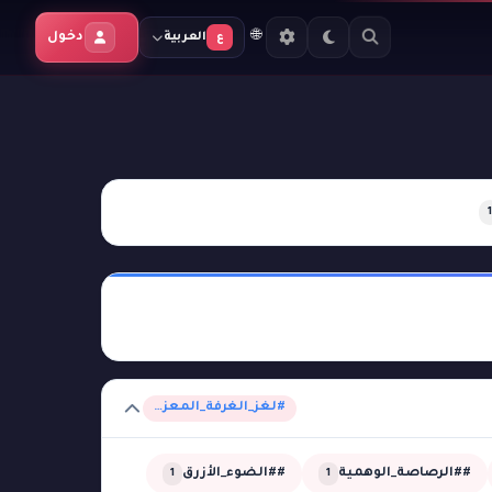
🌐
دخول
العربية
ع
1
#لغز_الغرفة_المعزولة
##الرصاصة_الوهمية
##الضوء_الأزرق
1
1