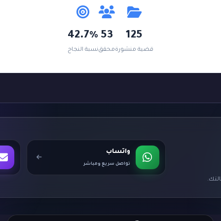
42.7%
53
125
قضية منشورة
محقق
نسبة النجاح
واتساب
تواصل سريع ومباشر
لتك.