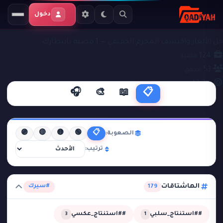
دخول
ملفات التحقيق
#سيرك
حل الألغاز واكتشف المجرم الحقيقي — 1 قضية بانتظارك
124
قضية
53
محقق
42.7%
نجاح
🎧
🎨
📖
📋
🟣
🔴
🟡
🟢
📋
الصعوبة:
ترتيب:
الهاشتاقات
#سيرك
179
##استنتاج_سلبي
##استنتاج_عكسي
3
1