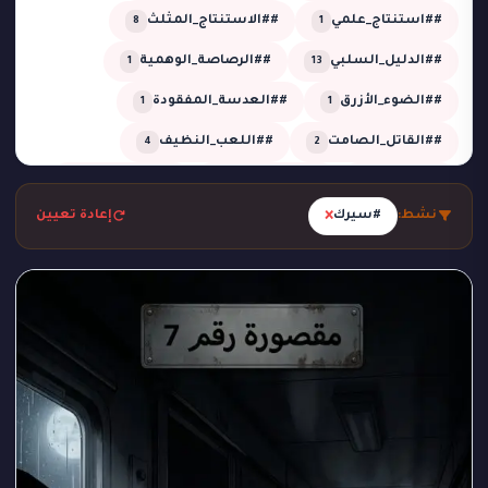
##استنتاج_علمي
##الاستنتاج_المثلث
8
1
##الدليل_السلبي
##الرصاصة_الوهمية
1
13
##الضوء_الأزرق
##العدسة_المفقودة
1
1
##القاتل_الصامت
##اللعب_النظيف
4
2
##تحقيق
##تحقيق_خبير
##تحقيق_ذكي
2
1
13
×
نشط:
#سيرك
إعادة تعيين
##تحليل_الجدول_الزمني
##تضليل_ذكي
2
2
##جريمة_التردد_صفر
##جريمة_الدرجة_80
1
1
##جريمة_الزجاج
##جريمة_الضغط_السلبي
1
1
##جريمة_المرسم
##جريمة_تحت_المطر
1
1
##جريمة_فلكية
##جريمة_في_الاستوديو
2
1
##جريمة_في_الورشة
##غموض
1
1
##لغز_الحديقة
##لغز_الساونا
1
1