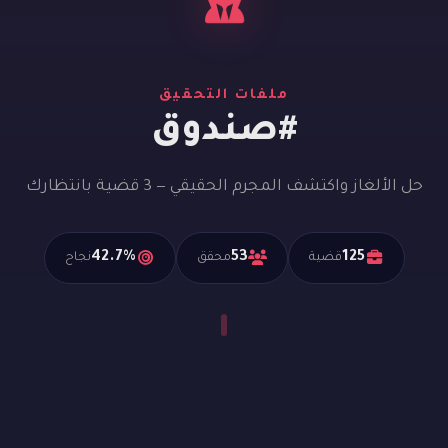
ملفات التحقيق
#صندوق
حل الألغاز واكتشف المجرم الحقيقي — 3 قضية بانتظارك
42.7%
53
125
قضية
محقق
نجاح