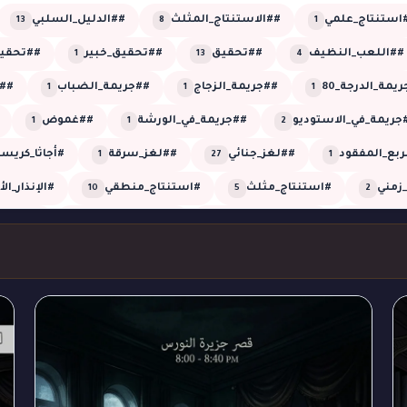
استنتاج_علمي
##الاستنتاج_المثلث
##الدليل_السلبي
13
8
1
##اللعب_النظيف
##تحقيق
##تحقيق_خبير
##تحقيق
1
13
4
يمة_الدرجة_80
##جريمة_الزجاج
##جريمة_الضباب
##
1
1
1
جريمة_في_الاستوديو
##جريمة_في_الورشة
##غموض
1
1
2
ربع_المفقود
##لغز_جنائي
##لغز_سرقة
#أجاثا_كريس
1
27
1
زمني
#استنتاج_مثلث
#استنتاج_منطقي
#الإنذار_ال
10
5
2
العمياء
#الضجيج_الوهمي
#الطلقة_العمياء
#الطلقة
1
1
1
روب_الأعمى
#القاتل_الخفي
#القاتل_الذكي
#اللون_القا
2
1
1
مني
#تحقيق_شيرلوك
#تحقيق_غرفة_مغلقة
#تحليل_
1
2
2
#تزييف_الزمن
#تلاعب_بالزمن
#تلاعب_زمني
#توأ
1
1
1
ة_الغرفة_المغلقة
#جريمة_القبو
#جريمة_القصر
#جري
1
1
5
ج_الكادر
#جريمة_صوتية
#جريمة_على_الهواء
#جريمة_
1
1
1