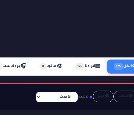
🎧
🎨
📖
الكل
قراءة
مانجا
بودكاست
0
125
125
🟣
🔴
صعب
خبير
ترتيب: