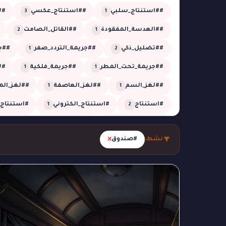
##استنتاج_سلبي
##استنتاج_عكسي
##
3
1
##العدسة_المفقودة
##القاتل_الصامت
2
1
##تضليل_ذكي
##جريمة_التردد_صفر
##جر
1
2
##جريمة_تحت_المطر
##جريمة_فلكية
##
1
1
##لغز_السم
##لغز_العاصفة
##لغز_الم
1
1
#استنتاج
#استنتاج_الكتروني
#استنتاج_
1
2
#الجدول_الزمني
#الزائر_الخفي
#الشبكة_
1
5
×
نشط:
#صندوق
#الظل_المستحيل
#الظل_المفقود
#الغ
1
1
#تحقيق_تقني
#تحقيق_جنائي
#تحقيق_ز
26
1
#تحليل_صوتي
#تحليل_منطقي
#تزوير
1
2
2
#جريمة_التوقيت
#جريمة_العاصفة
#جريم
1
1
#جريمة_النافذة
#جريمة_بالغاز
#جريمة_خار
1
1