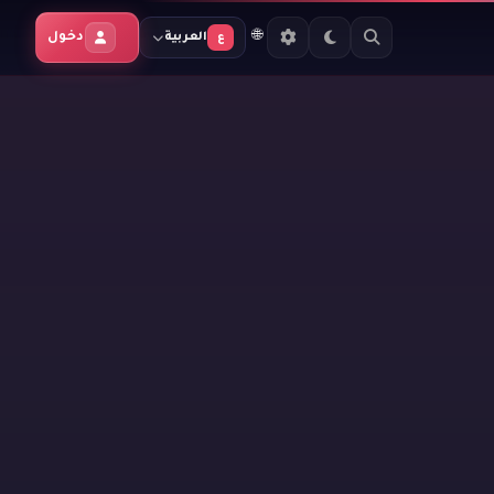
🌐
دخول
العربية
ع