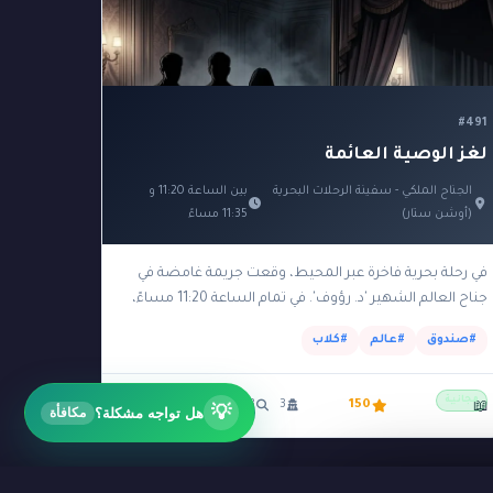
#جريمة_في_القطار
1
يمة_مغلقة
#جريمة_مكتملة الأركان
1
3
يول
#رسالة
#سائق
#سوق
1
1
2
1
#491
ض_التوقيت
#فأس
#فجر
1
1
1
لغز الوصية العائمة
ميرا
#كسوف
#كلاب
2
2
1
الجناح الملكي - سفينة الرحلات البحرية
بين الساعة 11:20 و
(أوشن ستار)
11:35 مساءً
دول_الزمني
#لغز_الدفيئة
1
1
فة_الزجاجية
#لغز_الغرفة_المعزولة
1
1
في رحلة بحرية فاخرة عبر المحيط، وقعت جريمة غامضة في
جناح العالم الشهير 'د. رؤوف'. في تمام الساعة 11:20 مساءً،
#لغز_الوقت
#لغز_بحري
1
2
1
تعطلت مولدات الكهرباء في السفينة،…
#صندوق
#عالم
#كلاب
طقي
#لغز_موسيقي
#لوحة_فنية
1
1
3
مهندس
#ميناء
#نحل
1
2
2
مجانية
150
3
3
🟢 سهل
📖
💡
هل تواجه مشكلة؟
مكافأة