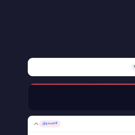
1
#صندوق