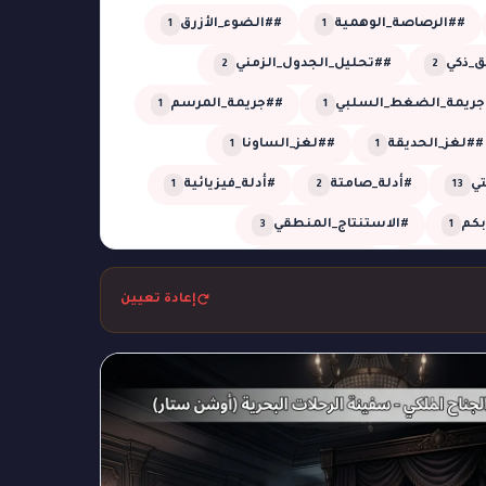
##الرصاصة_الوهمية
##الضوء_الأزرق
1
1
_ذكي
##تحليل_الجدول_الزمني
2
2
جريمة_الضغط_السلبي
##جريمة_المرسم
1
1
##لغز_الحديقة
##لغز_الساونا
1
1
تي
#أدلة_صامتة
#أدلة_فيزيائية
1
2
13
أبكم
#الاستنتاج_المنطقي
3
1
_المؤجلة
#الظل_الجاف
1
1
إعادة تعيين
تل
#بحر
#بركان
#تبديل_هويات
1
1
2
1
التوقيت
#تحليل_زمني
1
1
م
#ثعابين
#جريمة_التصوير
1
1
1
مة_الكوخ
#جريمة_المعرض
1
1
غرفة_مغلقة
#جريمة_في_الأوبرا
2
6