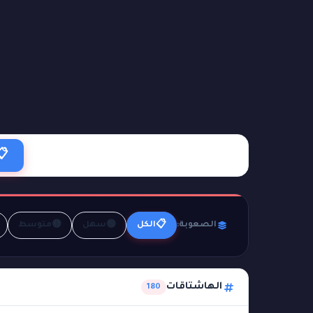
📋
🟡
🟢
📋
الصعوبة:
الكل
سهل
متوسط
الهاشتاقات
180