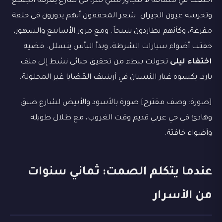
اختفت في مسافة لا تتجاوز مئتي متر، في شارع يعرفه الجميع
وتحرسه عيون الجيران. شعر المحققون أنهم يدورون في حلقة
مفرغة، وكأنهم يطاردون شبحاً. ومع مرور الأسابيع والشهور،
خفتت أضواء سيارات الشرطة، وبدأ اليأس يتسلل. قضية
اختفاء ليلى
تحولت ببطء من تحقيق جنائي نشط إلى ملف
بارد، يكسوه غبار النسيان في أرشيف القضايا غير المحلولة.
[صورة: وصف مقترح] صورة بالأسود والأبيض لشارع ضيق
وهادئ في حي عربي قديم وقت الغروب، مع ظلال طويلة
وأضواء خافتة.
عندما يتكلم الصمت: ثماني سنوات
من الأسرار