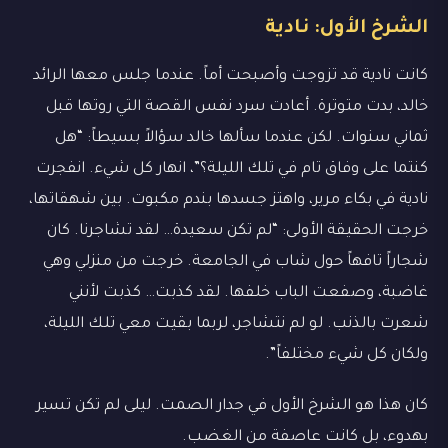
الشرخ الأول: نادية
كانت نادية قد تزوجت وأصبحت أماً. عندما جلس معها الرائد
خالد، بدت متوترة. أعادت سرد نفس القصة التي روتها قبل
ثماني سنوات. لكن عندما سألها خالد سؤالاً بسيطاً: “هل
كنتما على وفاق تام في تلك الليلة؟”، انهار كل شيء. انفجرت
نادية في بكاء مرير، واهتز جسدها بندم مكبوت. بين شهقاتها،
خرجت الحقيقة الأولى: “لم تكن سعيدة… لقد تشاجرنا. كان
شجاراً تافهاً حول شاب في الجامعة. خرجت من منزلي وهي
غاضبة، وصفعت الباب خلفها. لقد كذبت… كذبت لأنني
شعرت بالذنب. لو لم نتشاجر، لربما بقيت معي تلك الليلة،
ولكان كل شيء مختلفاً”.
كان هذا هو الشرخ الأول في جدار الصمت. ليلى لم تكن تسير
بهدوء، بل كانت عاصفة من الغضب.