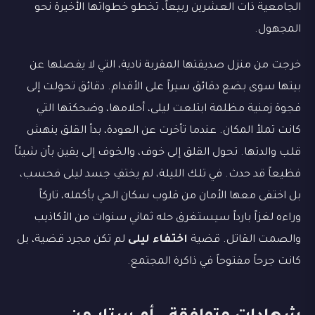
الجامعية ذات العشرين ربيعاً، تخطو خطواتها الأخيرة نحو
المجهول.
خرجت من منزل صديقتها المقربة نادية، التي لا يفصلها عن
بيتها سوى بضع دقائق سيراً على الأقدام. دقائق تحولت إلى
فجوة زمنية مظلمة ابتلعت ليلى، أحلامها، وضحكتها التي
كانت تملأ المكان. عندما تأخرت عن العودة، بدأ القلق ينهش
قلب والدتها. تحول القلق إلى خوف، والخوف إلى يقين بأن شيئاً
فظيعاً قد حدث. في تلك الليلة، لم يختفِ جسد ليلى فحسب،
بل اختفى معها الأمان من قلوب سكان الحي بأكمله، تاركاً
وراءه لغزاً بارداً سيستغرق حله ثماني سنوات من الأكاذيب
والصمت القاتل. قضية
اختفاء ليلى
لم تكن مجرد قضية، بل
كانت جرحاً مفتوحاً في ذاكرة المجتمع.