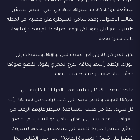
طريقها، واجهت سامي ورانيا أمام منزلهما، وواجهتهما
بشائعة مؤذية كانا قد نشراها عنها في الحي. احتدم النقاش،
تعالت الأصوات، وفقد سامي السيطرة على غضبه. في لحظة
طيش، دفع ليلى بقوة لكي يوقف صراخها. لم يقصد إيذاءها،
كانت مجرد دفعة.
لكن القدر كان له رأي آخر. فقدت ليلى توازنها، وسقطت إلى
الوراء. ارتطم رأسها بحافة الدرج الحجري بقوة. انقطع صوتها
فجأة. ساد صمت رهيب، صمت الموت.
ما حدث بعد ذلك كان سلسلة من القرارات الكارثية التي
يحركها الخوف والذعر. نادية، التي كانت تراقب من نافذتها، رأت
كل شيء. بدلاً من طلب المساعدة، سيطر عليهم الرعب من
العواقب. لقد ماتت ليلى، وكان سامي هو السبب. في غضون
دقائق، نسجوا خيوط الكذبة التي سيعيشون معها لسنوات.
اتفقوا على قصة “المغادرة الهادئة”. وفي جنح الظلام، حمل