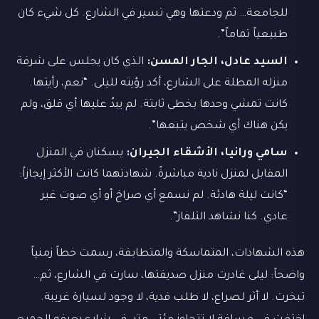
للجامعة… ثم ودعتها وهي تسير في الشارع. كل شيء كان
طبيعياً تماماً”.
السيد عادل، الجار المسن:
الذي كان يجلس على شرفة
منزله المطلة على الشارع، أكد رؤيته لليلى. “نعم، رأيتها.
كانت تمشي وحدها بخطى ثابتة. لم يبدُ عليها أي قلق، ولم
يكن هناك أي شخص يتبعها”.
سامي ورانيا، الأشقاء الجيران:
يسكنان في المنزل
المقابل لمنزل نادية مباشرةً. شهادتهما كانت الأكثر إيجازاً:
“كانت ليلة هادئة. لم نسمع أي صراخ أو أي صوت غير
عادي. كنا نشاهد التلفاز”.
هذه الشهادات، المتماسكة والمتطابقة، رسمت خطاً زمنياً
واضحاً: ليلى غادرت منزل صديقتها، سارت في الشارع، ثم…
تبخرت. لا أثر لصراع، لا طلب فدية، لا وجود لسيارة غريبة.