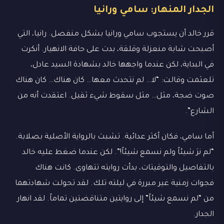
الجدار المنهار: سامي ورانيا
قرر خالد أن يستجوب سامي ورانيا بشكل منفصل. رانيا، التي
أصبحت شابة منعزلة وقلقة، بدت على حافة الانهيار. أنكرت
في البداية، لكن عندما واجهها خالد بشهادة السيد عادل،
تلعثمت وقالت: “لا… لم نتحدث معها… كان هناك… كان هناك
صوت ضجة، مثل… مثل سقوط شيء ثقيل. اعتقدت أنه من
الشارع”.
أما سامي، فكان أكثر عدائية. تشبث بالرواية الأصلية بصلابة.
“لم نرَ شيئاً ولم نسمع شيئاً!”. لكن عندما ضغط عليه خالد
بالتفاصيل والتوقيتات، بدأت روايته تتهاوى. كانت هناك
فجوات زمنية غير مبررة في ليلته تلك. لقد تحولت شهادتهما
من “لم نسمع شيئاً” إلى روايتين متناقضتين تماماً. لقد انهار
الجدار.