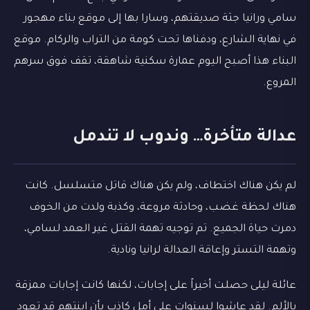
سامي ورانيا جثة صديقتهم، وسارا بها إلى موقع بناء مهجور
في نهاية الشارع، ودفناها تحت كومة من التراب والركام. موقع
البناء هذا أصبح اليوم عمارة سكنية شاهقة، تقف فوق سرهم
المروع.
عدالة متأخرة… وندوب لا تندمل
لم يكن هناك اختطاف، ولم يكن هناك قاتل متسلسل. كانت
هناك لحظة غضب، وحادثة مروعة، وكذبة ولدت من الخوف
دمرت حياة الجميع. تم توجيه تهمة القتل غير العمد لسامي،
وتهمة التستر وإعاقة العدالة لرانيا ونادية.
عائلة ليلى حصلت أخيراً على إجابات، لكنها كانت إجابات ممزقة
بالألم. لقد عاشوا لسنوات على أمل كاذب بأن ابنتهم قد تعود