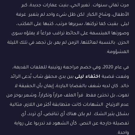
مرت ثماني سنوات. تغير الحي، بنيت عمارات جديدة، كبر
الأطفال، وشاخ الكبار. لكن ظل شيء واحد لم يتغير: غرفة
ليلى. بقيت كما تركتها، سريرها مرتب، كتبها على المكتب،
وصورتها المبتسمة على الحائط تراقب فراغاً لا يملؤه سوى
الحزن. بالنسبة لعائلتها، الزمن لم يمر، بل تجمد في تلك الليلة
المشؤومة.
في عام 2020، وفي خضم مراجعة روتينية للملفات القديمة،
وقعت قضية
اختفاء ليلى
بين يدي محقق شاب يُدعى الرائد
خالد. كان لديه شغف بالقضايا الباردة، إيمان بأن الحقيقة لا
تموت، بل تختبئ فقط. قرأ الملف مراراً وتكراراً، وشعر بوخز من
عدم الارتياح. الشهادات كانت متطابقة أكثر من اللازم، مثالية
بشكل يثير الشك. لم يكن هناك أي تناقض، أي تردد، أي
تفصيلة خارجة عن النص. كأن الشهود قد تدربوا على رواية
واحدة.