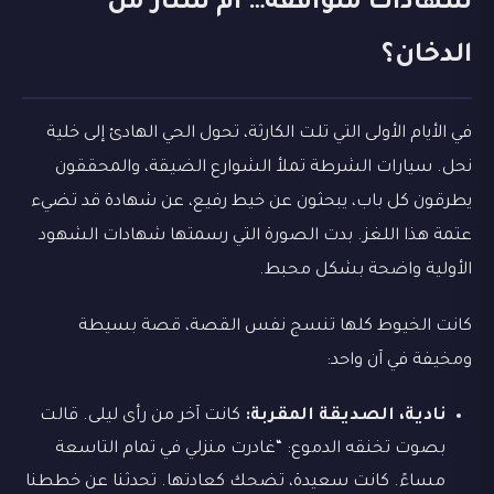
شهادات متوافقة… أم ستار من
الدخان؟
في الأيام الأولى التي تلت الكارثة، تحول الحي الهادئ إلى خلية
نحل. سيارات الشرطة تملأ الشوارع الضيقة، والمحققون
يطرقون كل باب، يبحثون عن خيط رفيع، عن شهادة قد تضيء
عتمة هذا اللغز. بدت الصورة التي رسمتها شهادات الشهود
الأولية واضحة بشكل محبط.
كانت الخيوط كلها تنسج نفس القصة، قصة بسيطة
ومخيفة في آن واحد:
نادية، الصديقة المقربة:
كانت آخر من رأى ليلى. قالت
بصوت تخنقه الدموع: “غادرت منزلي في تمام التاسعة
مساءً. كانت سعيدة، تضحك كعادتها. تحدثنا عن خططنا