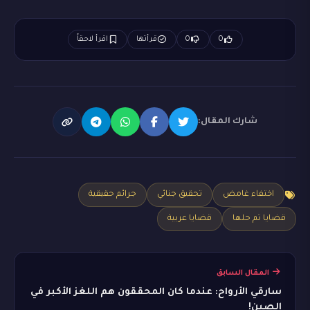
0
0
قرأتها
اقرأ لاحقاً
شارك المقال:
اختفاء غامض
تحقيق جنائي
جرائم حقيقية
قضايا تم حلها
قضايا عربية
المقال السابق
سارقي الأرواح: عندما كان المحققون هم اللغز الأكبر في
الصين!