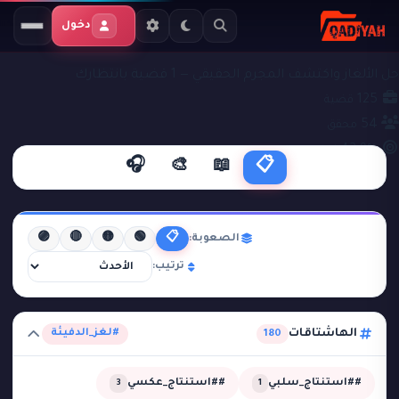
دخول
ملفات التحقيق
#لغز_الدفيئة
حل الألغاز واكتشف المجرم الحقيقي — 1 قضية بانتظارك
125
قضية
54
محقق
42.9%
نجاح
🎧
🎨
📖
📋
🟣
🔴
🟡
🟢
📋
الصعوبة:
ترتيب:
الهاشتاقات
#لغز_الدفيئة
180
##استنتاج_سلبي
##استنتاج_عكسي
3
1