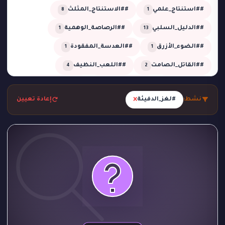
##استنتاج_علمي
##الاستنتاج_المثلث
8
1
##الدليل_السلبي
##الرصاصة_الوهمية
1
13
##الضوء_الأزرق
##العدسة_المفقودة
1
1
##القاتل_الصامت
##اللعب_النظيف
4
2
##تحقيق
##تحقيق_خبير
##تحقيق_ذكي
2
1
13
×
نشط:
#لغز_الدفيئة
إعادة تعيين
##تحليل_الجدول_الزمني
##تضليل_ذكي
2
2
##جريمة_التردد_صفر
##جريمة_الدرجة_80
1
1
##جريمة_الزجاج
##جريمة_الضباب
1
1
##جريمة_الضغط_السلبي
##جريمة_المرسم
1
1
##جريمة_تحت_المطر
##جريمة_فلكية
1
1
##جريمة_في_الاستوديو
##جريمة_في_الورشة
1
2
##غموض
##لغز_الحديقة
##لغز_الساونا
1
1
1