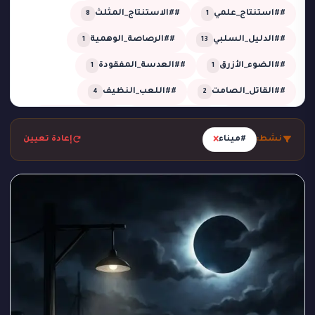
##استنتاج_علمي
##الاستنتاج_المثلث
8
1
##الدليل_السلبي
##الرصاصة_الوهمية
1
13
##الضوء_الأزرق
##العدسة_المفقودة
1
1
##القاتل_الصامت
##اللعب_النظيف
4
2
##تحقيق
##تحقيق_خبير
##تحقيق_ذكي
2
1
13
×
نشط:
#ميناء
إعادة تعيين
##تحليل_الجدول_الزمني
##تضليل_ذكي
2
2
##جريمة_التردد_صفر
##جريمة_الدرجة_80
1
1
##جريمة_الزجاج
##جريمة_الضباب
1
1
##جريمة_الضغط_السلبي
##جريمة_المرسم
1
1
##جريمة_تحت_المطر
##جريمة_فلكية
1
1
##جريمة_في_الاستوديو
##جريمة_في_الورشة
1
2
##غموض
##لغز_الحديقة
##لغز_الساونا
1
1
1