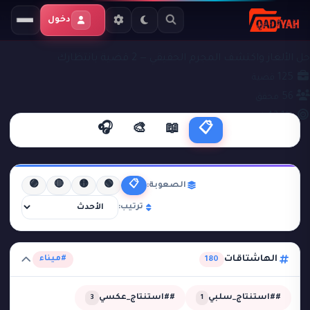
دخول
ملفات التحقيق
#ميناء
حل الألغاز واكتشف المجرم الحقيقي — 2 قضية بانتظارك
125
قضية
56
محقق
43.1%
نجاح
🎧
🎨
📖
📋
🟣
🔴
🟡
🟢
📋
الصعوبة:
ترتيب:
الهاشتاقات
#ميناء
180
##استنتاج_سلبي
##استنتاج_عكسي
3
1