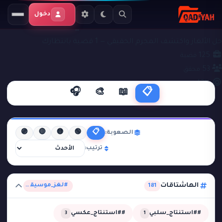
دخول
ملفات التحقيق
#لغز_موسيقي
حل الألغاز واكتشف المجرم الحقيقي — 1 قضية بانتظارك
125
قضية
53
محقق
43%
نجاح
🎧
🎨
📖
📋
🟣
🔴
🟡
🟢
📋
الصعوبة:
ترتيب:
الهاشتاقات
#لغز_موسيقي
181
##استنتاج_سلبي
##استنتاج_عكسي
3
1