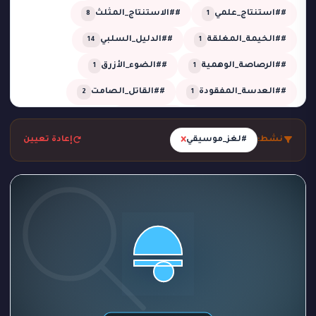
##استنتاج_علمي
##الاستنتاج_المثلث
8
1
##الخيمة_المغلقة
##الدليل_السلبي
14
1
##الرصاصة_الوهمية
##الضوء_الأزرق
1
1
##العدسة_المفقودة
##القاتل_الصامت
2
1
##اللعب_النظيف
##تحقيق
13
4
×
نشط:
#لغز_موسيقي
إعادة تعيين
##تحقيق_خبير
##تحقيق_ذكي
2
1
##تحليل_الجدول_الزمني
##تضليل_ذكي
2
2
##جريمة_التردد_صفر
##جريمة_الدرجة_80
1
1
##جريمة_الزجاج
##جريمة_الضغط_السلبي
1
1
##جريمة_المرسم
##جريمة_تحت_المطر
1
1
##جريمة_فلكية
##جريمة_في_الاستوديو
2
1
##جريمة_في_الصحراء
##جريمة_في_الورشة
1
1