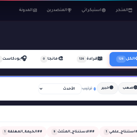
المدونة
المتصدرين
استيكراتي
المتجر
🎧
🎨
📖
بودكاست
مانجا
قراءة
الكل
0
126
126
🟣

خبير
صعب
ترتيب:
##الخيمة_المغلقة
##الاستنتاج_المثلث
##استنتاج_عل
1
9
1