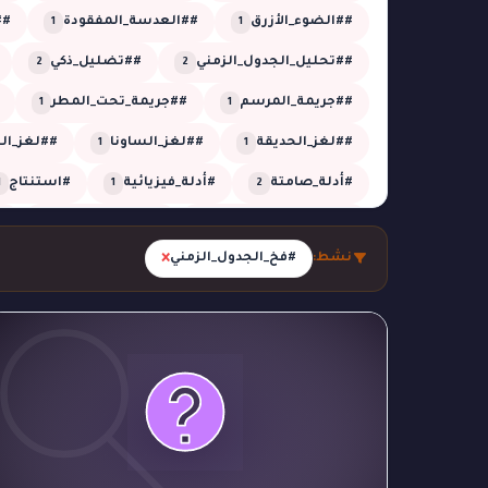
##الضوء_الأزرق
##العدسة_المفقودة
##
1
1
##تحليل_الجدول_الزمني
##تضليل_ذكي
2
2
##جريمة_المرسم
##جريمة_تحت_المطر
1
1
##لغز_الحديقة
##لغز_الساونا
##لغز_ا
1
1
#أدلة_صامتة
#أدلة_فيزيائية
#استنتاج
1
1
2
#الاستنتاج_المنطقي
#الجدول_الزمني
#
5
3
×
نشط:
#فخ_الجدول_الزمني
#الظل_الجاف
#الظل_المستحيل
#الظل_
1
1
#تبديل_هويات
#تحقيق_تقني
#تحقيق_جنا
1
1
#تحليل_زمني
#تحليل_صوتي
#تحليل_من
2
1
#جريمة_التصوير
#جريمة_التوقيت
#جريم
1
1
#جريمة_المعرض
#جريمة_النافذة
#جريمة_
1
1
#جريمة_في_الأوبرا
#جريمة_في_الحديقة
#
1
2