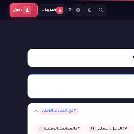
🌐
دخول
العربية
ع
1
#فخ_الجدول_الزمني
##الدليل_السلبي
##الرصاصة_الوهمية
1
14