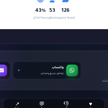
43%
53
126
قضية منشورة
محقق
نسبة النجاح
واتساب
تواصل سريع ومباشر
لتك.
↗
💬
👎
♥