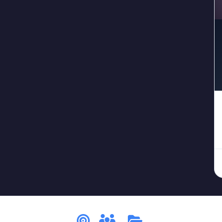
#جريمة_في_قصر
#جريمة_قتل
#جريمة_مستحيلة
#جر
3
1
1
#حارس
#حديقة_حيوان
#خادم
#خيانة
#خ
1
1
1
1
1
#عاصفة_الثلج
#عاصفة_مغلقة
#عالم
#غمو
2
1
3
1
ة
#قرية
#قطار
#قمر_مكتمل
#قناع
#كا
1
1
2
1
2
#لغز_التردد
#لغز_التزوير
#لغز_التوقيت
#لغز_الج
1
1
1
ء
#لغز_الطريق_المبلل
#لغز_الظلام
#لغز_الغرفة_الحم
1
1
1
#لغز_الفندق
#لغز_القطار
#لغز_المرصد
#لغز_
3
2
1
#لغز_فندق
#لغز_مستحيل
#لغز_مسرحي
#لغز_مغ
1
1
1
#مدرسة
#مسجد
#مصنع
#مطار
#منجم
1
2
1
1
3
#يوميات
إزالة
1