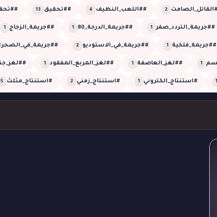
القاتل_الصامت
##اللعب_النظيف
##تحقيق
##تحقي
13
4
2
##جريمة_التردد_صفر
##جريمة_الدرجة_80
##جريمة_الزجاج
1
1
1
##جريمة_فلكية
##جريمة_في_الاستوديو
##جريمة_في_الصحرا
2
1
لسم
##لغز_العاصفة
##لغز_المربع_المفقود
##لغز_جنا
1
1
1
#استنتاج_الكتروني
#استنتاج_زمني
#استنتاج_مثلث
5
2
1
الزائر_الخفي
#الشبكة_العمياء
#الضجيج_الوهمي
#ال
1
1
1
المفقود
#الغروب_الأعمى
#القاتل_الخفي
#القاتل_الذك
1
1
1
ئي
#تحقيق_زمني
#تحقيق_شيرلوك
#تحقيق_غرفة_م
2
2
26
طقي
#تزوير
#تزييف_الزمن
#تلاعب_بالزمن
#تل
1
1
1
2
ة_العاصفة
#جريمة_الغرفة_المغلقة
#جريمة_القبو
#جر
1
5
1
بالغاز
#جريمة_خارج_الكادر
#جريمة_صوتية
#جريمة_على
1
1
1
جريمة_في_الدفيئة
#جريمة_في_الظلام
#جريمة_في_الغروب
1
4
1