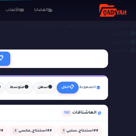
الألعاب
القضايا
#فخ_الجدول_الزمني
ملفات التحقيق
حل الألغاز واكتشف المجرم الحقيقي — 1 قضية بانتظارك
126
قضية
53
محقق
43%
نجاح
📋

🟡
🟢
📋
متوسط
سهل
الكل
الصعوبة:
الهاشتاقات
182
مي
##استنتاج_عكسي
##استنتاج_سلبي
3
1