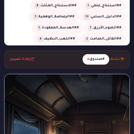
##استنتاج_علمي
##الاستنتاج_المثلث
8
1
##الدليل_السلبي
##الرصاصة_الوهمية
1
13
##الضوء_الأزرق
##العدسة_المفقودة
1
1
##القاتل_الصامت
##اللعب_النظيف
4
2
##تحقيق
##تحقيق_خبير
##تحقيق_ذكي
2
1
13
×
نشط:
#صندوق
إعادة تعيين
##تحليل_الجدول_الزمني
##تضليل_ذكي
2
2
##جريمة_التردد_صفر
##جريمة_الدرجة_80
1
1
##جريمة_الزجاج
##جريمة_الضغط_السلبي
1
1
##جريمة_المرسم
##جريمة_تحت_المطر
1
1
##جريمة_فلكية
##جريمة_في_الاستوديو
2
1
##جريمة_في_الورشة
##غموض
1
1
##لغز_الحديقة
##لغز_الساونا
1
1