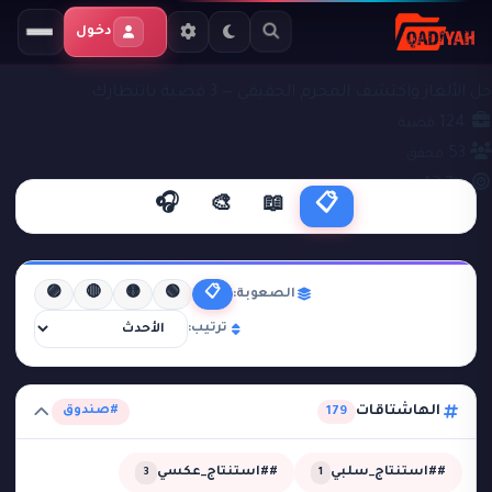
دخول
ملفات التحقيق
#صندوق
حل الألغاز واكتشف المجرم الحقيقي — 3 قضية بانتظارك
124
قضية
53
محقق
42.7%
نجاح
🎧
🎨
📖
📋
🟣
🔴
🟡
🟢
📋
الصعوبة:
ترتيب:
الهاشتاقات
#صندوق
179
##استنتاج_سلبي
##استنتاج_عكسي
3
1