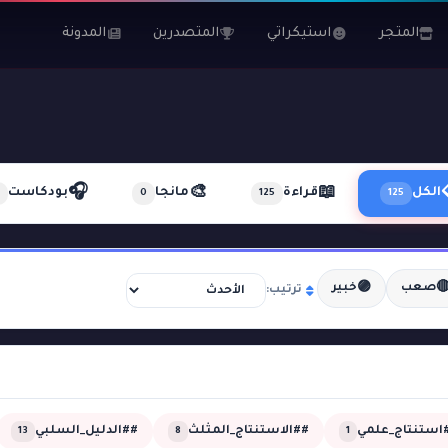
المدونة
المتصدرين
استيكراتي
المتجر
🎧
🎨
📖
بودكاست
مانجا
قراءة
الكل
0
125
125
🟣

خبير
صعب
ترتيب:
##الدليل_السلبي
##الاستنتاج_المثلث
##استنتاج_عل
13
8
1