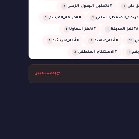
_ذكي
##تحليل_الجدول_الزمني
2
2
جريمة_الضغط_السلبي
##جريمة_المرسم
1
1
##لغز_الحديقة
##لغز_الساونا
1
1
تي
#أدلة_صامتة
#أدلة_فيزيائية
1
2
13
أبكم
#الاستنتاج_المنطقي
3
1
_المؤجلة
#الظل_الجاف
1
1
إعادة تعيين
تل
#بحر
#بركان
#تبديل_هويات
1
1
2
1
التوقيت
#تحليل_زمني
1
1
م
#ثعابين
#جريمة_التصوير
1
1
1
مة_الكوخ
#جريمة_المعرض
1
1
غرفة_مغلقة
#جريمة_في_الأوبرا
2
6
#جريمة_في_القطار
1