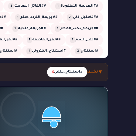
##العدسة_المفقودة
##القاتل_الصامت
2
1
##تضليل_ذكي
##جريمة_التردد_صفر
##جر
1
2
##جريمة_تحت_المطر
##جريمة_فلكية
##
1
1
##لغز_السم
##لغز_العاصفة
##لغز_الم
1
1
#استنتاج
#استنتاج_الكتروني
#استنتاج_
1
2
#الجدول_الزمني
#الزائر_الخفي
#الشبكة_
1
5
×
نشط:
#استنتاج_علمي
#الظل_المستحيل
#الظل_المفقود
#الغ
1
1
#تحقيق_تقني
#تحقيق_جنائي
#تحقيق_ز
26
1
#تحليل_صوتي
#تحليل_منطقي
#تزوير
1
2
2
#جريمة_التوقيت
#جريمة_العاصفة
#جريم
1
1
#جريمة_النافذة
#جريمة_بالغاز
#جريمة_خار
1
1
#جريمة_في_الحديقة
#جريمة_في_الدفيئة
1
1