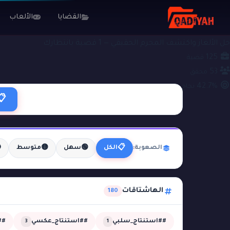
الألعاب
القضايا
#استنتاج_علمي
ملفات التحقيق
حل الألغاز واكتشف المجرم الحقيقي — 1 قضية بانتظارك
125
قضية
53
محقق
42.7%
نجاح
📋

🟡
🟢
📋
متوسط
سهل
الكل
الصعوبة:
الهاشتاقات
180
مي
##استنتاج_عكسي
##استنتاج_سلبي
3
1