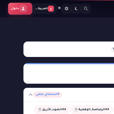
🌐
دخول
العربية
ع
1
#استنتاج_علمي
##الرصاصة_الوهمية
##الضوء_الأزرق
1
1