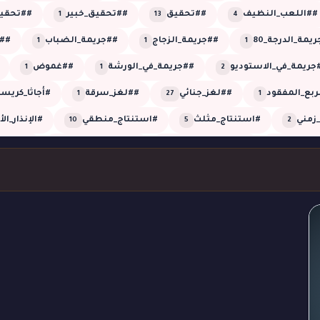
##اللعب_النظيف
##تحقيق
##تحقيق_خبير
##تحقيق
1
13
4
يمة_الدرجة_80
##جريمة_الزجاج
##جريمة_الضباب
##
1
1
1
جريمة_في_الاستوديو
##جريمة_في_الورشة
##غموض
1
1
2
ربع_المفقود
##لغز_جنائي
##لغز_سرقة
#أجاثا_كريس
1
27
1
زمني
#استنتاج_مثلث
#استنتاج_منطقي
#الإنذار_ال
10
5
2
العمياء
#الضجيج_الوهمي
#الطلقة_العمياء
#الطلقة
1
1
1
روب_الأعمى
#القاتل_الخفي
#القاتل_الذكي
#اللون_القا
2
1
1
مني
#تحقيق_شيرلوك
#تحقيق_غرفة_مغلقة
#تحليل_
1
2
2
#تزييف_الزمن
#تلاعب_بالزمن
#تلاعب_زمني
#توأ
1
1
1
ة_الغرفة_المغلقة
#جريمة_القبو
#جريمة_القصر
#جري
1
1
5
ج_الكادر
#جريمة_صوتية
#جريمة_على_الهواء
#جريمة_
1
1
1
#جريمة_في_الظلام
#جريمة_في_الغروب
#جريمة_في_القصر
3
1
4