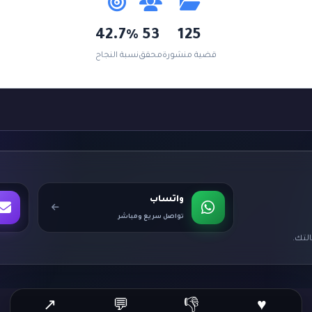
42.7%
53
125
قضية منشورة
محقق
نسبة النجاح
واتساب
تواصل سريع ومباشر
لتك.
↗
💬
👎
♥