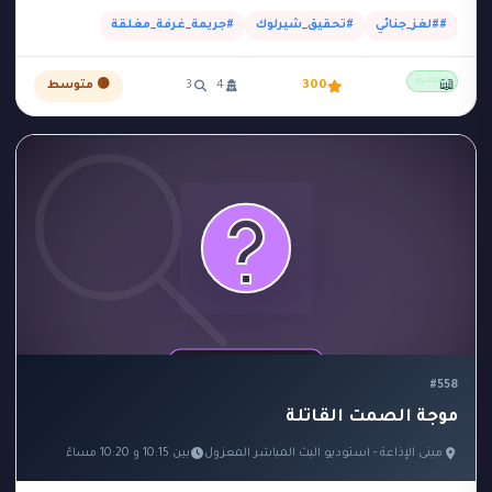
كانت الساعة 5:15…
##لغز_جنائي
#تحقيق_شيرلوك
#جريمة_غرفة_مغلقة
مجانية
📖
300
4
3
🟡 متوسط
#558
موجة الصمت القاتلة
مبنى الإذاعة - استوديو البث المباشر المعزول
بين 10:15 و 10:20 مساءً