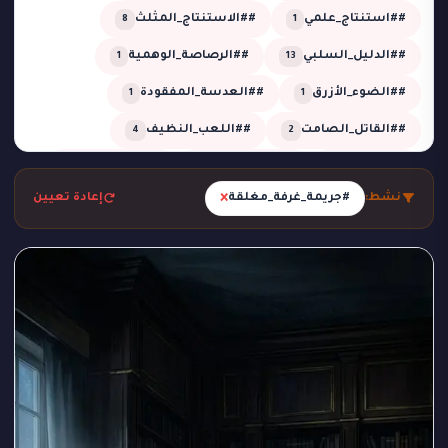
##استنتاج_علمي
##الاستنتاج_المثلث
8
1
##الدليل_السلبي
##الرصاصة_الوهمية
1
13
##الضوء_الأزرق
##العدسة_المفقودة
1
1
##القاتل_الصامت
##اللعب_النظيف
4
2
##تحقيق
##تحقيق_خبير
##تحقيق_ذكي
2
1
13
×
نشط:
#جريمة_غرفة_مغلقة
إعادة تعيين
##تحليل_الجدول_الزمني
##تضليل_ذكي
2
2
##جريمة_التردد_صفر
##جريمة_الدرجة_80
1
1
##جريمة_الزجاج
##جريمة_الضباب
1
1
##جريمة_الضغط_السلبي
##جريمة_المرسم
1
1
##جريمة_تحت_المطر
##جريمة_فلكية
1
1
##جريمة_في_الاستوديو
##جريمة_في_الورشة
1
2
##غموض
##لغز_الحديقة
##لغز_الساونا
1
1
1