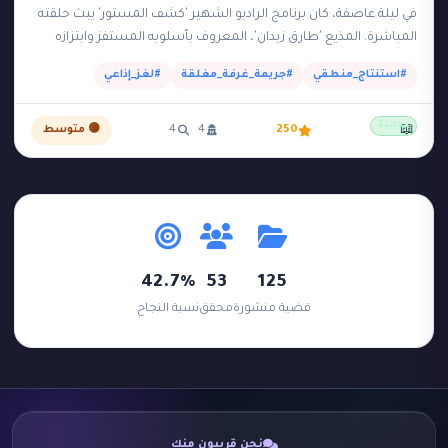
في ليلة عاصفة، كان برنامج الراديو الشهير 'كشف المستور' يبث حلقته
المباشرة. المذيع 'طارق زيدان'، المعروف بأسلوبه المستفز وابتزازه
لضيوفه، كان يجلس وحيداً داخل غرفة…
#استنتاج_منطقي
#جريمة_غرفة_مغلقة
#لغز_إذاعي
مجانية
📖
250
4
4
🟡 متوسط
42.7%
53
125
قضية منشورة
محقق
نسبة النجاح
نحن قريبون منك