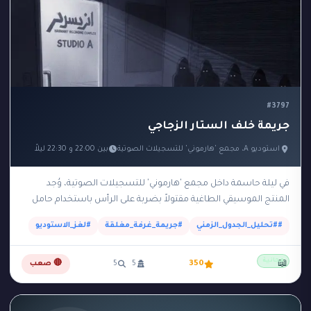
#جريمة_بالغاز
#جريمة_خارج_الكادر
1
1
#جريمة_صوتية
#جريمة_على_الهواء
1
1
#جريمة_غرفة_مغلقة
#جريمة_في_الأوبرا
2
6
#جريمة_في_الحديقة
#جريمة_في_الدفيئة
1
1
#3797
#جريمة_في_الظلام
#جريمة_في_الغروب
1
4
جريمة خلف الستار الزجاجي
#جريمة_في_القصر
#جريمة_في_القطار
1
3
استوديو A، مجمع 'هارموني' للتسجيلات الصوتية
بين 22:00 و 22:30 ليلاً
#جريمة_في_المحطة
#جريمة_في_المرصد
1
1
في ليلة حاسمة داخل مجمع 'هارموني' للتسجيلات الصوتية، وُجد
#جريمة_في_قصر
#جريمة_قتل
1
1
المنتج الموسيقي الطاغية مقتولاً بضربة على الرأس باستخدام حامل
#جريمة_مستحيلة
#جريمة_مغلقة
3
3
ميكروفون معدني داخل استوديو A المعزول صوتياً.…
##تحليل_الجدول_الزمني
#جريمة_غرفة_مغلقة
#لغز_الاستوديو
#جريمة_مكتملة الأركان
#جريمة_موقوتة
2
1
مجانية
#جريمة_نظيفة
#جزيرة
#حارس
1
1
1
📖
350
5
5
🔴 صعب
#حديقة_حيوان
#خادم
#خيانة
#خيول
1
1
1
1