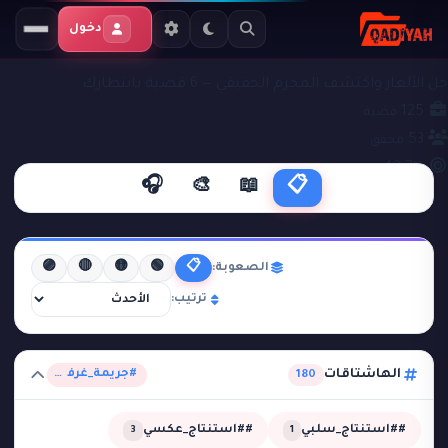
دخول
ملفات التحقيق
#جريمة_غرفة_مغلقة
حل الألغاز واكتشف المجرم الحقيقي — 6 قضية بانتظارك
125
قضية
53
محقق
42.7%
نجاح
🎧
🎨
📖
📋
🟣
🔴
🟡
🟢
📋
الصعوبة:
ترتيب:
الهاشتاقات
#جريمة_غرفة_مغلقة
180
##استنتاج_سلبي
##استنتاج_عكسي
3
1