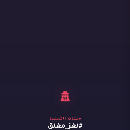
ملفات التحقيق
#لغز_مغلق