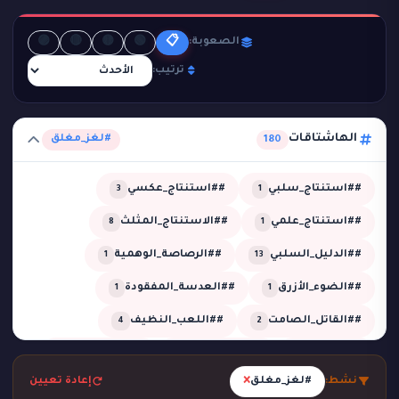
🟣
🔴
🟡
🟢
📋
الصعوبة:
ترتيب:
الهاشتاقات
#لغز_مغلق
180
##استنتاج_سلبي
##استنتاج_عكسي
3
1
##استنتاج_علمي
##الاستنتاج_المثلث
8
1
##الدليل_السلبي
##الرصاصة_الوهمية
1
13
##الضوء_الأزرق
##العدسة_المفقودة
1
1
##القاتل_الصامت
##اللعب_النظيف
4
2
##تحقيق
##تحقيق_خبير
##تحقيق_ذكي
2
1
13
×
نشط:
#لغز_مغلق
إعادة تعيين
##تحليل_الجدول_الزمني
##تضليل_ذكي
2
2