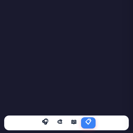
🎧
🎨
📖
📋