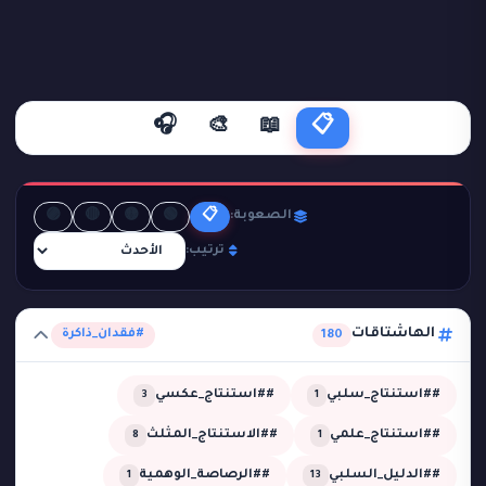
🎧
🎨
📖
📋
🟣
🔴
🟡
🟢
📋
الصعوبة:
ترتيب:
الهاشتاقات
#فقدان_ذاكرة
180
##استنتاج_سلبي
##استنتاج_عكسي
3
1
##استنتاج_علمي
##الاستنتاج_المثلث
8
1
##الدليل_السلبي
##الرصاصة_الوهمية
1
13