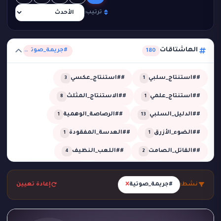
ترتيب:
الهاشتاقات
#جريمة_صوتية
180
##استنتاج_سلبي
##استنتاج_عكسي
3
1
##استنتاج_علمي
##الاستنتاج_المثلث
8
1
##الدليل_السلبي
##الرصاصة_الوهمية
1
13
##الضوء_الأزرق
##العدسة_المفقودة
1
1
##القاتل_الصامت
##اللعب_النظيف
4
2
##تحقيق
##تحقيق_خبير
##تحقيق_ذكي
2
1
13
×
نشط:
#جريمة_صوتية
إعادة تعيين
##تحليل_الجدول_الزمني
##تضليل_ذكي
2
2
##جريمة_التردد_صفر
##جريمة_الدرجة_80
1
1