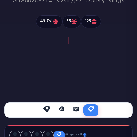
حل الألغاز واكتشف المجرم الحقيقي — 1 قضية بانتظارك
43.7%
55
125
🎧
🎨
📖
📋
🟣
🔴
🟡
🟢
📋
الصعوبة: