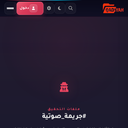
دخول
ملفات التحقيق
#جريمة_صوتية