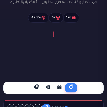
حل الألغاز واكتشف المجرم الحقيقي — 1 قضية بانتظارك
42.9%
57
126
🎧
🎨
📖
📋