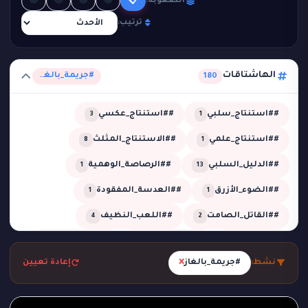
🟣
🔴
🟡
🟢
📋
الصعوبة:
ترتيب:
الهاشتاقات
#جريمة_بالغاز
180
##استنتاج_سلبي
##استنتاج_عكسي
3
1
##استنتاج_علمي
##الاستنتاج_المثلث
8
1
##الدليل_السلبي
##الرصاصة_الوهمية
1
13
##الضوء_الأزرق
##العدسة_المفقودة
1
1
##القاتل_الصامت
##اللعب_النظيف
4
2
##تحقيق
##تحقيق_خبير
##تحقيق_ذكي
2
1
13
×
نشط:
#جريمة_بالغاز
إعادة تعيين
##تحليل_الجدول_الزمني
##تضليل_ذكي
2
2
##جريمة_التردد_صفر
##جريمة_الدرجة_80
1
1