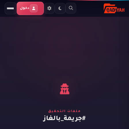
دخول
ملفات التحقيق
#جريمة_بالغاز