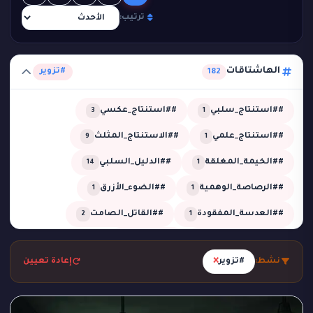
ترتيب:
الهاشتاقات
#تزوير
182
##استنتاج_سلبي
##استنتاج_عكسي
3
1
##استنتاج_علمي
##الاستنتاج_المثلث
9
1
##الخيمة_المغلقة
##الدليل_السلبي
14
1
##الرصاصة_الوهمية
##الضوء_الأزرق
1
1
##العدسة_المفقودة
##القاتل_الصامت
2
1
##اللعب_النظيف
##تحقيق
13
4
×
نشط:
#تزوير
إعادة تعيين
##تحقيق_خبير
##تحقيق_ذكي
2
1
##تحليل_الجدول_الزمني
##تضليل_ذكي
2
2