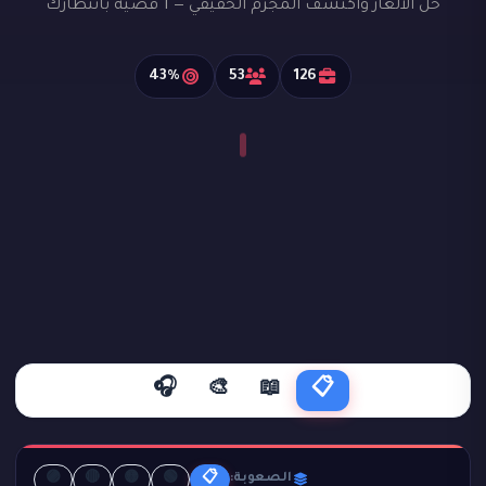
حل الألغاز واكتشف المجرم الحقيقي — 1 قضية بانتظارك
43%
53
126
🎧
🎨
📖
📋
🟣
🔴
🟡
🟢
📋
الصعوبة: