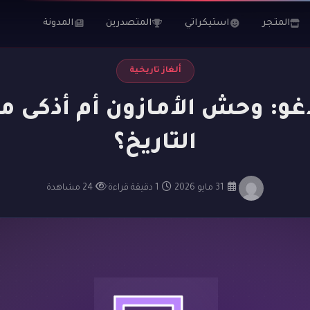
 أذكى مؤامرة في التاريخ؟
المتجر
استيكراتي
المتصدرين
المدونة
ألغاز تاريخية
و: وحش الأمازون أم أذكى م
التاريخ؟
·
31 مايو 2026
·
1 دقيقة قراءة
·
24 مشاهدة