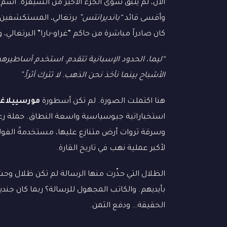
الآن، لم يتبق سوى الجزء الأخير من الشيفرة. اس
وأقسى قائد
“بانديرانتس”
برتغالي، المستكشفين وصا
كان صادراً مباشرة من حاكم “غراو-بارا” البرتغالي، 
“ليما، الحدود الإسبانية تتقدم. استخدم أساطيرهم
الأشباح بينما نأخذ نحن الذهب. لا تترك أثراً.”
هنا اكتملت الصورة. لم تكن أسطورة
مورسييلاغ
استخباراتية جيوسياسية واسعة النطاق. حملة رعب 
وسرقة ثروات أرض متنازع عليها، مستخدمةً الفولكل
لأكبر عملية نهب في تاريخ القارة.
الظلال التي حذّرت منها الرسالة لم تكن ظلال 
بأيديهم. والكاتب المجهول للرسالة؟ ربما كان جندياً بر
الحقيقة… ودفع الثمن.