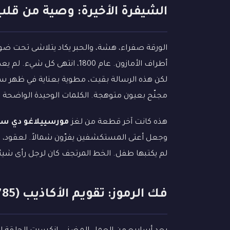
الشيفرة الأخيرة: وصية من قلب الظلا
الورقة صفراء، هشة، والحبر يكاد يتلاشى تحت 
أطراف الأمازون. عام 1800، انت
لكن هذه الرسالة بقيت، مطوية بعناية في ظهر سج
مجنّح بعيون متوهجة. الكلمات الوحيدة الواضحة با
هذه كانت آخر قطعة من لغز
مورسييلاغو دي س
وجعل أعتى المستكشفين يفرّون شمالاً. لعقود، كا
لم يكتبها طفل. الخط المرتجف كان لرجل رأى شيئاً
فك الرموز: تقويم الأكاذيب (1785 م)