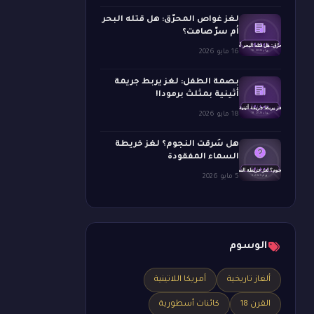
لغز غواص المحرّق: هل قتله البحر
أم سرّ صامت؟
16 مايو 2026
بصمة الطفل: لغز يربط جريمة
أثينية بمثلث برمودا!
18 مايو 2026
هل سُرقت النجوم؟ لغز خريطة
السماء المفقودة
5 مايو 2026
الوسوم
ألغاز تاريخية
أمريكا اللاتينية
القرن 18
كائنات أسطورية