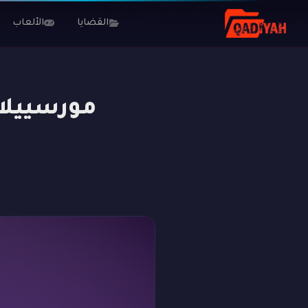
الرئيسية
المدونة
ألغاز تاريخية
مورسييلاغو: وحش الأمازون أم
القضايا
الألعاب
مورسييلاغ