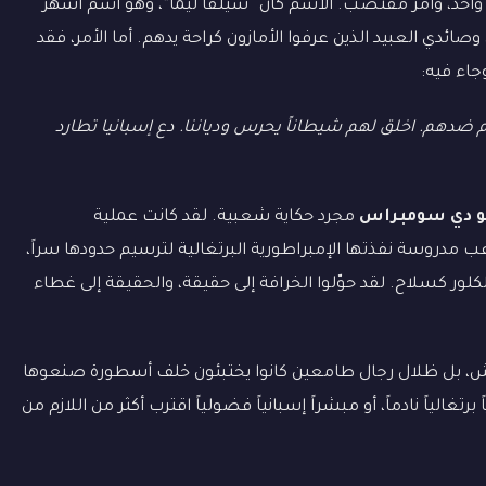
م واحد، وأمر مقتضب. الاسم كان “سيلفا ليما”، وهو اسم أشهر
ئدي العبيد الذين عرفوا الأمازون كراحة يدهم. أما الأمر، فقد
وجاء فيه:
 ضدهم. اخلق لهم شيطاناً يحرس ودياننا. دع إسبانيا تطارد
و دي سومبراس
مجرد حكاية شعبية. لقد كانت عملية
مدروسة نفذتها الإمبراطورية البرتغالية لترسيم حدودها سراً،
ور كسلاح. لقد حوّلوا الخرافة إلى حقيقة، والحقيقة إلى غطاء
وحش، بل ظلال رجال طامعين كانوا يختبئون خلف أسطورة صنعوها
تغالياً نادماً، أو مبشراً إسبانياً فضولياً اقترب أكثر من اللازم من