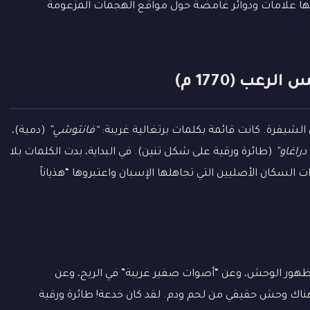
يها علامات ودوائر غامضة حول مواقع الهجمات المزعومة
ب (1770 م)
ن الشيفرة. كانت قائمة بكلمات برتغالية غريبة:
“فانتوشي”
(دمية)،
دراغاو”
(طائرة ورقية على شكل تنين). في البداية، بدت الكلمات بلا
السكان الأصليين التي تجاهلها الإسبان واعتبروها “هذياناً
هور الوحش، وعن “أصوات صفير غريبة” في الريح، وعن
اك وحش حقيقي من لحم ودم. لقد كان خدعة! طائرة ورقية