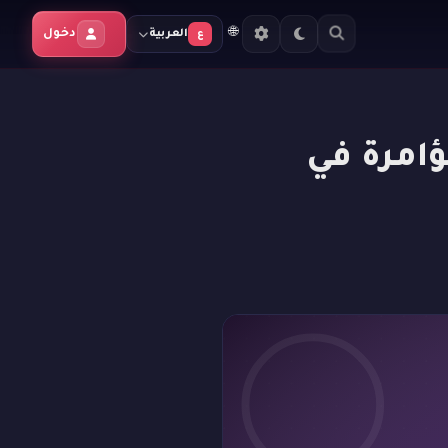
🌐
دخول
العربية
ع
ؤامرة في