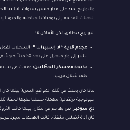
بعد أسابيع من العمل المضني، انكسرت الحلقة ال
والتواريخ تمتد على مدار خمس سنوات. انتابتنا 
البعثات القديمة، إلى يوميات القباطنة والجنود ال
التواريخ تتطابق، لكن الأماكن لا!
هجوم قرية “لا إسبيرانزا”:
تشير إلى وادٍ منعزل على بعد 50 ميلاً جنوباً، في نفس الليلة بالضبط.
مذبحة معسكر الحطّابين:
خلف شلال قريب.
ماذا كان يحدث في تلك المواقع السرية بينما كان 
جيولوجية برتغالية مهملة حصلنا عليها لاحقاً: ت
دي سومبراس
يهاجم في مكان، بينما كانت الثروة
كان أداة تضليل متقنة. كانت الهجمات مجرد عرض 