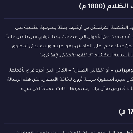
م (1800 م)
ضوء الشمعة المرتعش في أرشيف بعثة يسوعية منسية على
هى كل شيء. لم يعد أحد يتحدث عن الأهوال التي عصفت بهذا الوادي قبل ثلاثين عاماً.
لّ عماد قديم. على الهامش، رموز غريبة ورسم بدائي لمخلوق
لأسبانية المكسّرة:
“لا تثقوا بالظلال. إنها ترى.”
ومبراس
— أو “خفاش الظلال” — الكائن الذي أفرغ قرى بأكملها،
ن مجرد أسطورة مرعبة تُروى لإخافة الأطفال. لكن هذه الرسالة
 لا يُفترض به أن يراه. وشيفرتها… كانت مفتاحاً لكل شيء.