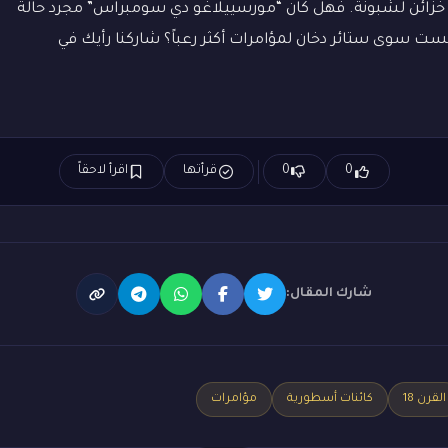
 خزائن لشبونة. فهل كان “مورسييلاغو دي سومبراس” مجرد حالة
ليست سوى ستائر دخان لمؤامرات أكثر رعباً؟ شاركنا رأيك في
0
0
قرأتها
اقرأ لاحقاً
شارك المقال:
القرن 18
كائنات أسطورية
مؤامرات