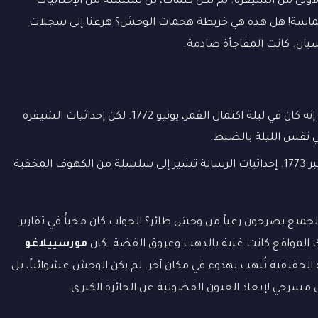
أولى من الشيفرة. لم تكن كلمات، بل سلسلة من الإحداثيات
الحماسة! هل هذه هي خريطة هجمات الوحش؟ هرعنا إلى سجلات
إسبان. كانت المفاجأة صادمة.
السجلات تقول إنه كان في ليلة اكتمال القمر، يونيو 1772. لكن إحداثيات الشيفرة
وقعت في سبتمبر 1773. إحداثيات الرسالة تشير إلى سلسلة من الكهوف المخفية
الجميع يصرخون رعباً من وحش طائر؟ الجواب كان مخبأً في تقارير
لك المواقع كانت غنية بالذهب وعروق الفضة. كان
مورسييلاغو
 الحقيقية تُنهب بهدوء في مكان آخر. لم يكن الوحش عشوائياً، بل
مسرحي لإبعاد العيون الفضولية عن الجائزة الكبرى.