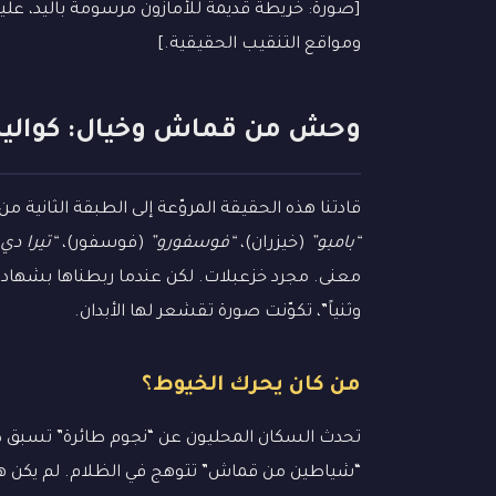
[صورة: خريطة قديمة للأمازون مرسومة باليد، عل
ومواقع التنقيب الحقيقية.]
وحش من قماش وخيال: كواليس الرع
قادتنا هذه الحقيقة المروّعة إلى الطبقة الثانية م
“بامبو”
(خيزران)،
“فوسفورو”
(فوسفور)،
“تيرا دي 
معنى. مجرد خزعبلات. لكن عندما ربطناها بشهادات 
وثنياً”، تكوّنت صورة تقشعر لها الأبدان.
من كان يحرك الخيوط؟
تحدث السكان المحليون عن “نجوم طائرة” تسبق ظ
“شياطين من قماش” تتوهج في الظلام. لم يكن هن