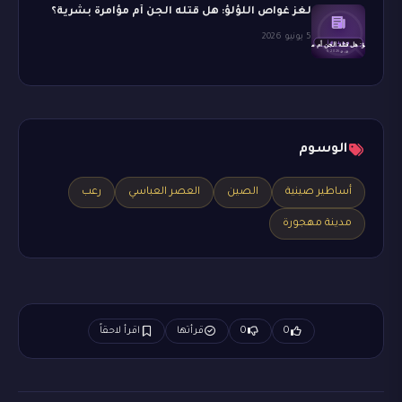
لغز غواص اللؤلؤ: هل قتله الجن أم مؤامرة بشرية؟
5 يونيو 2026
الوسوم
أساطير صينية
الصين
العصر العباسي
رعب
مدينة مهجورة
0
0
قرأتها
اقرأ لاحقاً