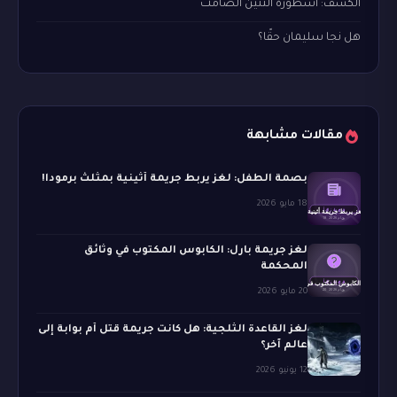
الكشف: أسطورة التنين الصامت
هل نجا سليمان حقًا؟
مقالات مشابهة
بصمة الطفل: لغز يربط جريمة أثينية بمثلث برمودا!
18 مايو 2026
لغز جريمة بارل: الكابوس المكتوب في وثائق
المحكمة
20 مايو 2026
لغز القاعدة الثلجية: هل كانت جريمة قتل أم بوابة إلى
عالم آخر؟
12 يونيو 2026