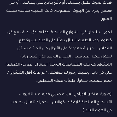
هناك صوت طفل يضحك، أو بائع ينادي على بضاعته، أو حتى
همس يخرج من البيوت المفتوحة. كانت المدينة صامتة صمت
القبور.
تجول سليمان في الشوارع المبلطة، وقلبه يدق بعنف مع كل
خطوة. وجد الطعام لا يزال دافئًا على الطاولات، وقطع
القماش الحريرية ممدودة على الأنوال كأن الحائك سيأتي
ليكمل عمله بعد قليل. الشيء الوحيد الذي كسر رتابة
المشهد هو تلك القصاصات الورقية الحمراء الغريبة المعلقة
على كل باب، وعليها رموز لم يفهمها. “خرافات أهل المشرق”،
تمتم لنفسه، محاولًا طمأنة عقله المنطقي.
[صورة: منظر بانورامي لميناء صيني قديم عند الغروب،
الأسطح المبلطة فارغة والفوانيس الحمراء تتمايل بصمت
في الهواء البارد.]