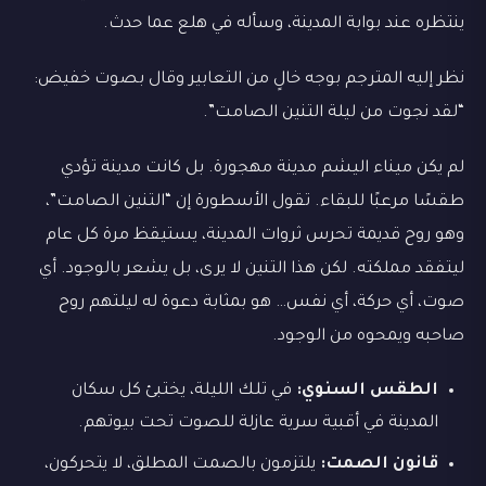
ينتظره عند بوابة المدينة، وسأله في هلع عما حدث.
نظر إليه المترجم بوجه خالٍ من التعابير وقال بصوت خفيض:
“لقد نجوت من ليلة التنين الصامت”.
لم يكن ميناء اليشم مدينة مهجورة. بل كانت مدينة تؤدي
طقسًا مرعبًا للبقاء. تقول الأسطورة إن “التنين الصامت”،
وهو روح قديمة تحرس ثروات المدينة، يستيقظ مرة كل عام
ليتفقد مملكته. لكن هذا التنين لا يرى، بل يشعر بالوجود. أي
صوت، أي حركة، أي نفس… هو بمثابة دعوة له ليلتهم روح
صاحبه ويمحوه من الوجود.
الطقس السنوي:
في تلك الليلة، يختبئ كل سكان
المدينة في أقبية سرية عازلة للصوت تحت بيوتهم.
قانون الصمت:
يلتزمون بالصمت المطلق، لا يتحركون،