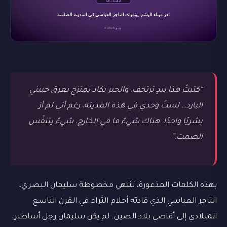
“كتبتُ هذا بيدٍ ترتجف، والحبر يكاد يمتزج بعرق جبيني
البارد… لستُ وحدي في هذه المدينة، رغم أني لم أرَ
بشريًا واحدًا. هناك شيءٌ ما في الخارج. شيءٌ يتنفّس
الصمت.”
بهذه الكلمات المذعورة، تنتهي مخطوطة سليمان البصري،
التاجر العباسي الذي قادته أحلام الثراء في القرن التاسع
الميلادي إلى أقاصي بلاد الصين. لم يكن سليمان رجل أساطير،