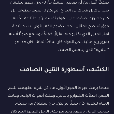
صمتٌ أثقل من أي ضجيج، صمتٌ حيٌّ له وزن. شعر سليمان
بشيء هائل يتحرك في الخارج. لم يكن له صوت خطوات، بل
كان حضوره يضغط على الهواء نفسه. رأى ظلًا عملاقًا يمر
فوق أسطح المنازل، يحجب ضوء القمر لثوانٍ بدت كالأبدية.
اهتز المبنى الذي يختبئ فيه اهتزازًا خفيفًا، وسمع صوتًا أشبه
بمرور ريح عاتية، لكن الهواء كان ساكنًا تمامًا. كان هذا هو
“الشيء” الذي يتنفس الصمت.
الكشف: أسطورة التنين الصامت
عندما بزغت خيوط الفجر الأولى، عاد كل شيء لطبيعته بلمح
البصر. امتلأت الشوارع بالناس، وعلت أصوات الباعة، وعادت
الحياة للمدينة كأن شيئًا لم يكن. خرج سليمان من مخبئه،
شاحب الوجه، يرتجف. وجد مُترجمه، الرجل العجوز الذي كان