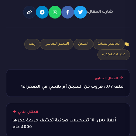
شارك المقال:
أساطير صينية
الصين
العصر العباسي
رعب
مدينة مهجورة
المقال السابق
ملف 077: هروب من السجن أم تلاشي في الصحراء؟
المقال التالي
ألغاز بابل: 10 تسجيلات صوتية تكشف جريمة عمرها
4000 عام