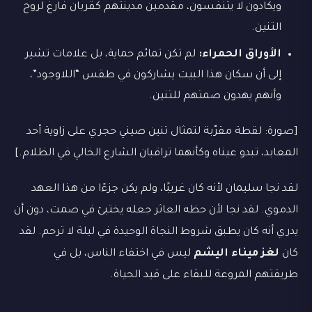
ويكادون لا يتنفسون، مقدمين مدينتهم كقربان فارغ لروح
التنين.
الأوراق الحمراء:
لم تكن تمائم حماية، بل علامات تشير
إلى أن سكان هذا البيت يشاركون في طقس “اللاوجود”،
وأنهم يهدون صمتهم للتنين.
[صورة: لقطة مقرّبة لتمثال تنين صيني حجري على زاوية أحد
المعابد، تبدو عيناه وكأنهما تراقبان الشارع الخالي في الظلام.]
لقد نجا سليمان لأنه كان غريبًا، ولم يكن جزءًا من هذا العهد
الدموي. لقد نجا لأن حظه العاثر جعله يختبئ في صمت، دون أن
يدري أنه كان يطبق شروط النجاة الوحيدة في ليلة لا ترحم. لقد
كان
لغز ميناء اليشم
ليس في اختفاء الناس، بل في
طريقتهم المروعة للبقاء على قيد الحياة.