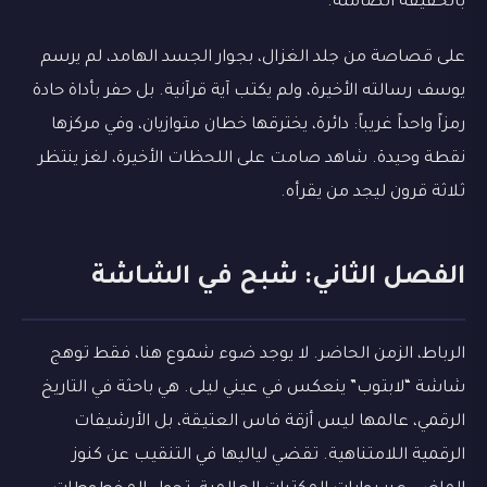
بالحقيقة الصامتة.
على قصاصة من جلد الغزال، بجوار الجسد الهامد، لم يرسم
يوسف رسالته الأخيرة، ولم يكتب آية قرآنية. بل حفر بأداة حادة
رمزاً واحداً غريباً: دائرة، يخترقها خطان متوازيان، وفي مركزها
نقطة وحيدة. شاهد صامت على اللحظات الأخيرة، لغز ينتظر
ثلاثة قرون ليجد من يقرأه.
الفصل الثاني: شبح في الشاشة
الرباط، الزمن الحاضر. لا يوجد ضوء شموع هنا، فقط توهج
شاشة “لابتوب” ينعكس في عيني ليلى. هي باحثة في التاريخ
الرقمي، عالمها ليس أزقة فاس العتيقة، بل الأرشيفات
الرقمية اللامتناهية. تقضي لياليها في التنقيب عن كنوز