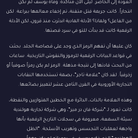
العودة إلى الحاضر. ليلى الآن متأكدة: وفاة يوسف لم تكن
انتحاراً. كانت جريمة قتل متقنة، تم إخفاء معالمها ببراعة. لكن
من الفاعل؟ ولماذا؟ الأدلة المادية اندثرت منذ قرون، لكن الأدلة
الرقمية كانت قد بدأت للتو في سرد قصتها.
كان عليها أن تفهم الرمز الذي وجد على قصاصة الجلد. بحثت
في قواعد البيانات الرقمية للرموز والنقوش التاريخية. ساعات
من البحث قادتها إلى نتيجة مذهلة. الرمز لم يكن رمزاً صوفياً أو
زخرفياً. لقد كان “علامة تاجر”، بصمة تستخدمها النقابات
التجارية الأوروبية في القرن الثامن عشر لتمييز بضائعها.
وهذه العلامة بالذات، الدائرة مع الخطين المتوازيين والنقطة،
كانت تعود لـ “شركة فان در مير”، وهي شركة تجارية هولندية
سيئة السمعة، معروفة في سجلات التاريخ الرقمية بأنها
واجهة لعمليات التجسس وتهريب الأسلحة. “الظل