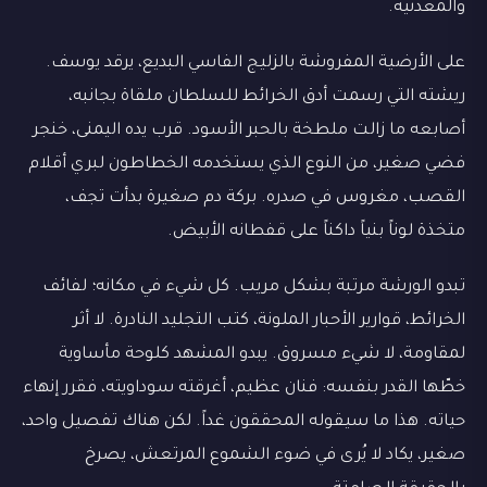
والمعدنية.
على الأرضية المفروشة بالزليج الفاسي البديع، يرقد يوسف.
ريشته التي رسمت أدق الخرائط للسلطان ملقاة بجانبه،
أصابعه ما زالت ملطخة بالحبر الأسود. قرب يده اليمنى، خنجر
فضي صغير، من النوع الذي يستخدمه الخطاطون لبري أقلام
القصب، مغروس في صدره. بركة دم صغيرة بدأت تجف،
متخذة لوناً بنياً داكناً على قفطانه الأبيض.
تبدو الورشة مرتبة بشكل مريب. كل شيء في مكانه؛ لفائف
الخرائط، قوارير الأحبار الملونة، كتب التجليد النادرة. لا أثر
لمقاومة، لا شيء مسروق. يبدو المشهد كلوحة مأساوية
خطّها القدر بنفسه: فنان عظيم، أغرقته سوداويته، فقرر إنهاء
حياته. هذا ما سيقوله المحققون غداً. لكن هناك تفصيل واحد،
صغير، يكاد لا يُرى في ضوء الشموع المرتعش، يصرخ