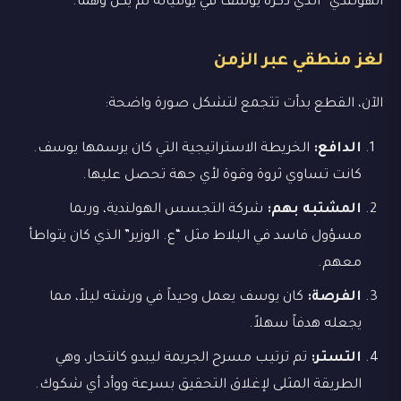
الهولندي” الذي ذكره يوسف في يومياته لم يكن وهماً.
لغز منطقي عبر الزمن
الآن، القطع بدأت تتجمع لتشكل صورة واضحة:
الدافع:
الخريطة الاستراتيجية التي كان يرسمها يوسف.
كانت تساوي ثروة وقوة لأي جهة تحصل عليها.
المشتبه بهم:
شركة التجسس الهولندية، وربما
مسؤول فاسد في البلاط مثل “ع. الوزير” الذي كان يتواطأ
معهم.
الفرصة:
كان يوسف يعمل وحيداً في ورشته ليلاً، مما
يجعله هدفاً سهلاً.
التستر:
تم ترتيب مسرح الجريمة ليبدو كانتحار، وهي
الطريقة المثلى لإغلاق التحقيق بسرعة ووأد أي شكوك.