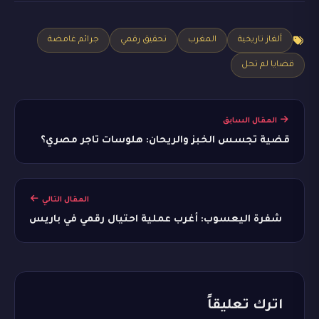
ألغاز تاريخية
المغرب
تحقيق رقمي
جرائم غامضة
قضايا لم تحل
المقال السابق
قضية تجسس الخبز والريحان: هلوسات تاجر مصري؟
المقال التالي
شفرة اليعسوب: أغرب عملية احتيال رقمي في باريس
اترك تعليقاً