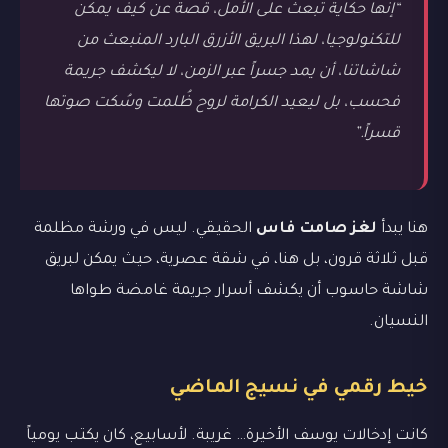
“إنها حكاية تبعث على الأمل، قصة عن كيف يمكن
للتكنولوجيا، لهذا البريق الأزرق البارد المنبعث من
شاشاتنا، أن يمد جسراً عبر الزمن، لا ليكشف جريمة
فحسب، بل ليعيد الكرامة لروح ظُلمت وسُكت صوتها
قسراً.”
هنا يبدأ
لغز صامت فاس
الحقيقي. ليس في ورشة مظلمة
قبل ثلاثة قرون، بل هنا، في شقة عصرية، حيث يمكن لبريق
شاشة حاسوب أن يكشف أسرار جريمة غامضة طواها
النسيان.
خيط رقمي في نسيج الماضي
كانت إدخالات يوسف الأخيرة… غريبة. لأسابيع، كان يكتب يومياً