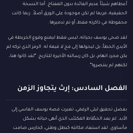
أعطاهم شيئاً عديم الفائدة بدون المفتاح. أما النسخة
الحقيقية، فربما لم تكن موجودة على الورق أصلاً. ربما كانت
محفوظة في ذاكرته فقط، أو تم تدميرها.
لقد ضحى يوسف بحياته، ليس فقط ليمنع وقوع الخريطة في
الأيدي الخطأ، بل ليحولها إلى فخ لا قيمة له. الرمز الذي تركه لم
يكن مجرد اتهام، بل كان رسالته الأخيرة للتاريخ: “لقد كانوا هنا،
لكنهم لم ينتصروا”.
الفصل السادس: إرث يتجاوز الزمن
بفضل تحقيق ليلى الرقمي، تغيرت قصة يوسف الفاسي إلى
الأبد. لم يعد الخطّاط المكتئب الذي أنهى حياته بشكل
مأساوي. لقد استعاد مكانته كبطل وطني، كحارس صامت