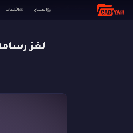
الرئيسية
المدونة
ألغاز ومؤامرات
لغز رسامة الخرائط: هل ي
القضايا
الألعاب
لغز رسامة