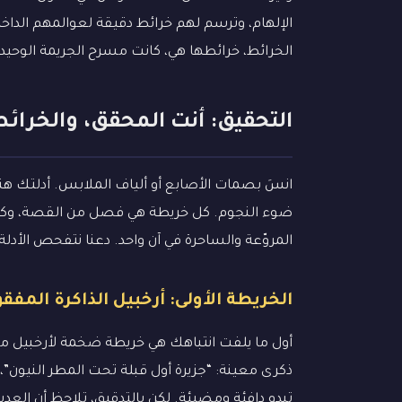
الإلهام، وترسم لهم خرائط دقيقة لعوالمهم الداخلي
الخرائط، خرائطها هي، كانت مسرح الجريمة الوحيد و
التحقيق: أنت المحقق، والخرائ
انسَ بصمات الأصابع أو ألياف الملابس. أدلتك هن
ضوء النجوم. كل خريطة هي فصل من القصة، وكل 
المروّعة والساحرة في آن واحد. دعنا نتفحص الأدلة ا
الخريطة الأولى: أرخبيل الذاكرة المفق
أول ما يلفت انتباهك هي خريطة ضخمة لأرخبيل من 
ذكرى معينة: “جزيرة أول قبلة تحت المطر النيون”
تبدو دافئة ومضيئة. لكن بالتدقيق، تلاحظ أن العدي