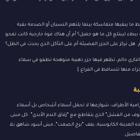
ط ما يبقيها متماسكة بينما يلتهم النسيان أو الصدمة بقية
 ببطء ليبتلع كل ما هو جميل؟ أم أن هناك قوة خارجية كانت تمحو
م. هل تركز على الجزر المضيئة أم على التآكل الذي يحدث في الظل؟
ازي حالم، تظهر فيها جزر ذهبية متوهجة تطفو في سماء
زاء منها تتساقط في الفراغ.]
بة
مترامية الأطراف، شوارعها لا تحمل أسماء أشخاص بل أسماء
 من الفشل” الذي يتقاطع مع “زقاق الندم الأبدي”. كل مبنى
 المدينة الكابوسية، يقف “برج الصمت”، مبنى أسود شاهق بلا
تفاصيل.