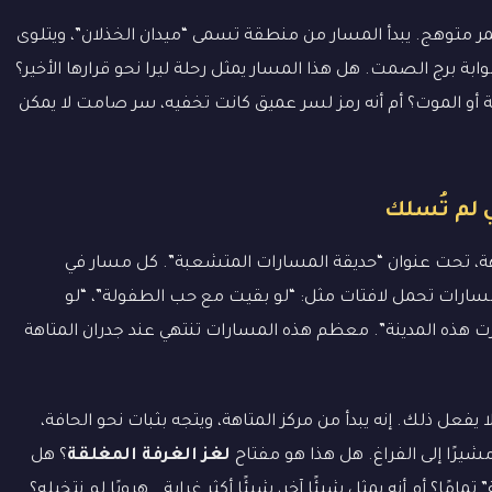
ر متوهج. يبدأ المسار من منطقة تسمى “ميدان الخذلان”، ويتلوى
ابة برج الصمت. هل هذا المسار يمثل رحلة ليرا نحو قرارها الأخير؟
املة أو الموت؟ أم أنه رمز لسر عميق كانت تخفيه، سر صامت لا يمكن
ي لم تُسلك
ة، تحت عنوان “حديقة المسارات المتشعبة”. كل مسار في
رى مسارات تحمل لافتات مثل: “لو بقيت مع حب الطفولة”، “لو
رت هذه المدينة”. معظم هذه المسارات تنتهي عند جدران المتاهة
 لا يفعل ذلك. إنه يبدأ من مركز المتاهة، ويتجه بثبات نحو الحافة،
مشيرًا إلى الفراغ. هل هذا هو مفتاح
لغز الغرفة المغلقة
؟ هل
امًا؟ أم أنه يمثل شيئًا آخر، شيئًا أكثر غرابة… هروبًا لم نتخيله؟