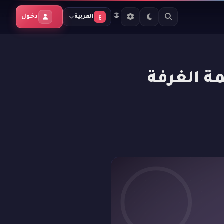
🌐
دخول
العربية
ع
ة الغرفة