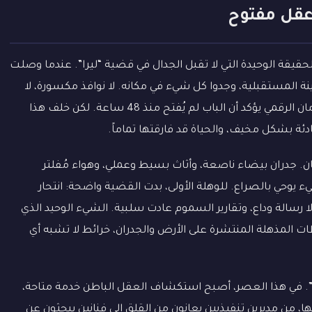
عقل مفتوح
لحقيقة الوحيدة التي لا تقبل الجدال في قضية “ليرا”. عندما وصلت
ة المستقبلية، وجدوا كل شيء في مكانه. لا نوافذ مكسورة، لا
فتحات تهوية يمكن لجسد أن يمرّ عبرها، ونظام الأمان الرقمي يؤكد أن الباب لم يُفتح منذ 48 ساعة. لكن خلف هذا
ئة بشكل مخيف، والحياة قد فارقتها تماماً.
. جدران بيضاء ناصعة، وأثاث بسيط وعملي، وهواء مُفلتر
يوحي بالصراع. للوهلة الأولى، بدت القضية واضحة: انتحار
 رسالة وداع، وتقارير السموم عادت سلبية. الشيء الوحيد الذي
المذهلة المنتشرة على الأرض والجدران، خرائط لا تشبه أي
ام”. في هذا العصر، أصبح استكشاف العقل الباطن خدمة متاحة،
 من مديرين تنفيذيين يعانون من القلق إلى فنانين يبحثون عن