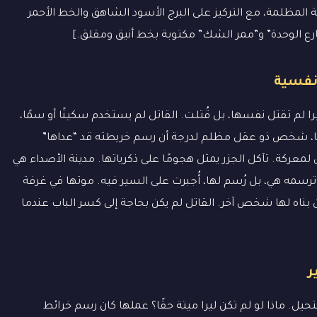
لمظلمة، مع التركيز على البرج الأسود الشاهق والخط الأحمر
رع الوحدة” و”ممر الشك” مكتوبة بخط أنيق ومقلق.]
نفسية
ليرا لم تقتل نفسها، بل قُتلت. القاتل لم يستخدم سكينًا أو سمًا،
ائها، شخص ذو عقل مظلم لدرجة أن رسم خريطته قد “عداها”
معركة. تآكل الجزر يمثل هجومًا على ذكرياتها. مدينة الأصداء هي
ترسمه هي، بل رُسم لها، أُجبرت على السير فيه. موتها في غرفة
بناه لها شخص آخر. القاتل لم يكن بحاجة إلى كسر الباب عندما
ر
. ماذا لو لم تكن ليرا ميتة حقًا؟ عملها كان رسم خرائط