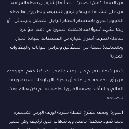
من السقّا. “عين الصقر”… لابد أنها إشارة إلى نقطة المراقبة
من على المئذنة القريبة! والرموز الشبيهة بالطيور؟ إنها خطة
الهجوم الجوي باستخدام الحمام الزاجل المحمّل بالرسائل… أو
ربما بشيء أسوأ! لقد اكتملت الصورة في ذهنه: مؤامرة
شاملة لسرقة أسرار التجارة في الفسطاط، بقيادة الخباز،
وبمساعدة شبكة من السقّائين وحراس البوابات والببغاوات
المدربة.
شعر شهاب بمزيج من الرعب والفخر. لقد كشفهم. هو وحده
من رأى الحقيقة. كان عليه أن يتحرك الآن لإنقاذ المدينة، وربما
العالم، وبالتأكيد وصفة الكاري الخاصة به. لم يكن هناك وقت
ليضيعه.
[صورة: وصف مقترح: لقطة مقربة لورقة البردي المشفرة
تحت ضوء شمعة خافت، ويد شهاب الدين ترتجف وهي تشير