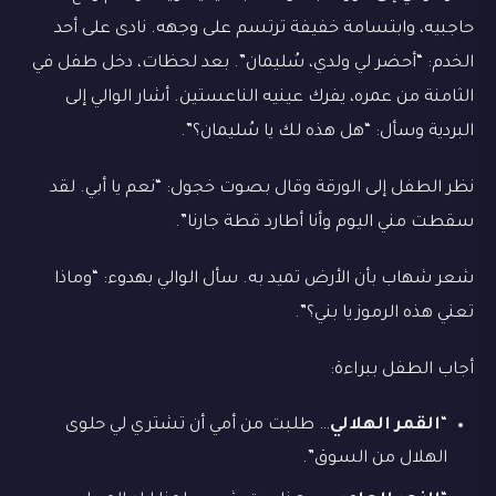
حاجبيه، وابتسامة خفيفة ترتسم على وجهه. نادى على أحد
الخدم: “أحضر لي ولدي، سُليمان”. بعد لحظات، دخل طفل في
الثامنة من عمره، يفرك عينيه الناعستين. أشار الوالي إلى
البردية وسأل: “هل هذه لك يا سُليمان؟”.
نظر الطفل إلى الورقة وقال بصوت خجول: “نعم يا أبي. لقد
سقطت مني اليوم وأنا أطارد قطة جارنا”.
شعر شهاب بأن الأرض تميد به. سأل الوالي بهدوء: “وماذا
تعني هذه الرموز يا بني؟”.
أجاب الطفل ببراءة:
“
القمر الهلالي
… طلبت من أمي أن تشتري لي حلوى
الهلال من السوق”.