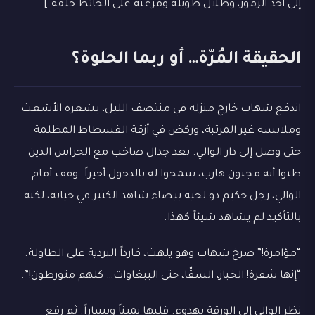
إلى أحد الرموز، وظلال طويلة ومرعبة على الحائط خلفه.]
الحقيقة المُرّة… أو ربما الحلوة؟
اندفع شهاب خارج منزله في منتصف الليل، بشعره الأشعث
وملابسه غير المرتبة، وركض في أزقة الفسطاط المظلمة
حتى وصل إلى دار الوالي. بعد جدال صاخب مع الحراس الذين
ظنوا أنه مجنون هارب، سمحوا له بالدخول أخيراً. وقف أمام
الوالي، رجل حكيم ذو لحية بيضاء شاهد الكثير في حياته، لكنه
بالتأكيد لم يشاهد شيئاً كهذا.
“مؤامرة!” صرخ شهاب وهو يلهث، فارداً البردية على الطاولة.
“إنها شفرة! الخباز، السقّا، حتى الببغاوات… كلهم متورطون!”.
نظر الوالي إلى الورقة بهدوء. قلبها يميناً ويساراً. ثم رفع