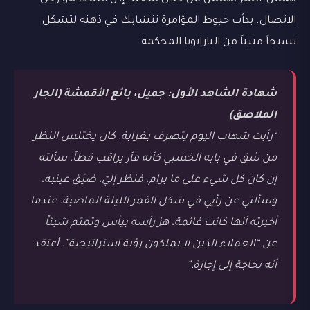
الاتصال. بدأت خيوط المؤامرة تتشابك في ذهنه لتشكل
نسيجاً متيناً من البارانويا المحكمة.
شهادة الشاهد الأول: جميل، بائع الأقمشة (الجار
الملاصق)
“رأيت شهاب اليوم يتصرف بغرابة. كان يختلس النظر
من شق في بابه الخشبي كأنه فأر يراقب قطاً. سألته
إن كان كل شيء على ما يرام، فنظر إليّ، ضيّق عينيه،
وسألني عن رأيي في شكل القمر الليلة الماضية. عندما
أخبرته أنها كانت غائمة، هز رأسه بيأس وتمتم شيئاً
عن “العملاء الذين لا يملكون رؤية استراتيجية”. أعتقد
أنه بحاجة إلى إجازة.”