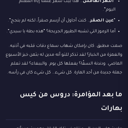
“
النهر الهامس
… هذا بيت شعر علمنا إياه المعلم
اليوم”.
“
عين الصقر
… كنت أحاول أن أرسم صقراً، لكنه لم ينجح”.
أما الرموز التي تشبه الطيور الجريحة؟ “هذه بطة يا سيدي”.
صمت مطبق. كان بإمكان شهاب سماع دقات قلبه في أذنيه.
والغمزة من الخباز؟ لقد تذكر للتو أنه مدين له بثمن خبز الأسبوع
الماضي. ودندنة السقّا؟ يفعلها كل يوم. والببغاء؟ لقد تعلم
جملة جديدة من أحد المارة. كل شيء… كل شيء كان في رأسه.
ما بعد المؤامرة: دروس من كيس
بهارات