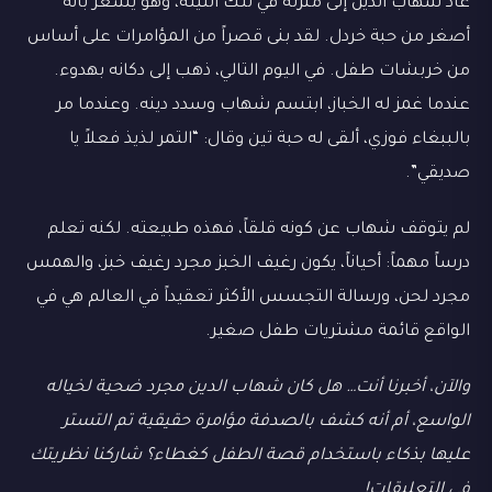
عاد شهاب الدين إلى منزله في تلك الليلة، وهو يشعر بأنه
أصغر من حبة خردل. لقد بنى قصراً من المؤامرات على أساس
من خربشات طفل. في اليوم التالي، ذهب إلى دكانه بهدوء.
عندما غمز له الخباز، ابتسم شهاب وسدد دينه. وعندما مر
بالببغاء فوزي، ألقى له حبة تين وقال: “التمر لذيذ فعلاً يا
صديقي”.
لم يتوقف شهاب عن كونه قلقاً، فهذه طبيعته. لكنه تعلم
درساً مهماً: أحياناً، يكون رغيف الخبز مجرد رغيف خبز، والهمس
مجرد لحن، ورسالة التجسس الأكثر تعقيداً في العالم هي في
الواقع قائمة مشتريات طفل صغير.
والآن، أخبرنا أنت… هل كان شهاب الدين مجرد ضحية لخياله
الواسع، أم أنه كشف بالصدفة مؤامرة حقيقية تم التستر
عليها بذكاء باستخدام قصة الطفل كغطاء؟ شاركنا نظريتك
في التعليقات!