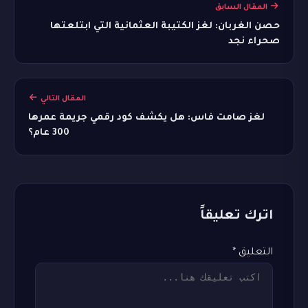
المقال السابق
حصن الغربان: لغز الكتيبة العثمانية التي ابتلعتها
صحراء نجد
المقال التالي
لغز صامت فاس: هل يكشف كود رقمي جريمة عمرها
300 عام؟
اترك تعليقاً
التعليق
*