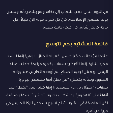
في اليوم التالي، ذهب شهاب إلى دكانه وهو يشعر بأنه جيمس
بوند العصور الإسلامية. كان كل شيء حوله الآن دليلاً. كل
حركة كانت إشارة. كل كلمة كانت شفرة.
قائمة المشتبه بهم تتوسع
عندما مرّ بجانب مخبز حسن، غمز له الخباز. يا إلهي! إنها ليست
مجرد إشارة، إنها تأكيد! رد شهاب بغمزة مرتبكة جعلت عينه
اليمنى ترتعش لبقية الصباح. ثم أوقفه الحارس عند بوابة
السوق، وسأله بكسل: “هل تظن أنها ستمطر اليوم يا
شهاب؟” سؤال بريء؟ مستحيل! إنها كلمة سر. “تمطر” لابد
أنها تعني “الهجوم”. رد شهاب بصوت أجش: “السماء صافية،
لكن العاصفة في القلوب!”، ثم أسرع بالدخول تاركاً الحارس في
حيرة من أمره.