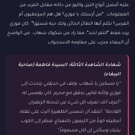
عليه أفضل أنواع التين واللوز من دكانه مقابل المزيد من
المعلومات. “من أرسلك يا فوزي؟ هل هم البيزنطيون أم
الفرس؟ تكلم أيها الطائر الخائن ولك حبة فستق!”. كان فوزي
يردد فقط “التمر لذيذ”، مما زاد من شكوك شهاب. من الواضح
أن الببغاء مدرب على مقاومة الاستجواب.
شهادة الشاهدة الثالثة: السيدة فاطمة (صاحبة
الببغاء)
“يا مسكين يا شهاب. وقف في حديقتي يتحدث إلى
فوزي وكأنه قاضٍ يحقق مع مجرم. كان يهمس له:
“أعرف أنك تعرف كل شيء عن شحنة الزعفران
القادمة”. أعتقد أن شمس الظهيرة أثرت على عقله.
أعطيته كوباً من الليمون بالنعناع، فنظر إلى الكوب
بشك وسألني إن كان مسموماً.”