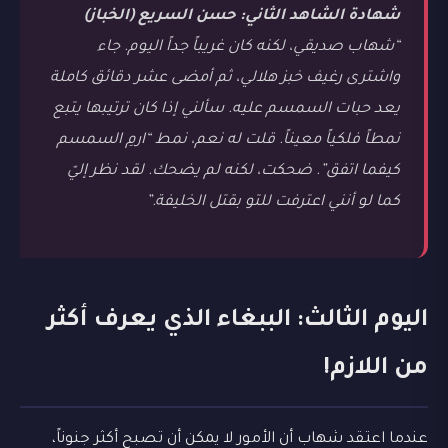
شهادة الشاهد الثاني: حسن السريع (الخباز)
“شهاب صديقي، لكنه كان غريباً جداً اليوم. جاء
واشترى رغيف خبز هلالي، ثم أمضى عشر دقائق كاملة
يعد حبات السمسم عليه. سألني إذا كان ترتيبها يتبع
نمطاً فلكياً معيناً. قلت له نعم، نمط “ارمِ السمسم
كيفما اتفق”. ضحكت، لكنه لم يضحك. لقد نظر إليّ
كما لو أنني اعترفت للتو بقتل الخليفة.”
اليوم الثالث: الببغاء الذي يعرف أكثر
من اللازم!
عندما اعتقد شهاب أن الأمور لا يمكن أن تصبح أكثر جنوناً،