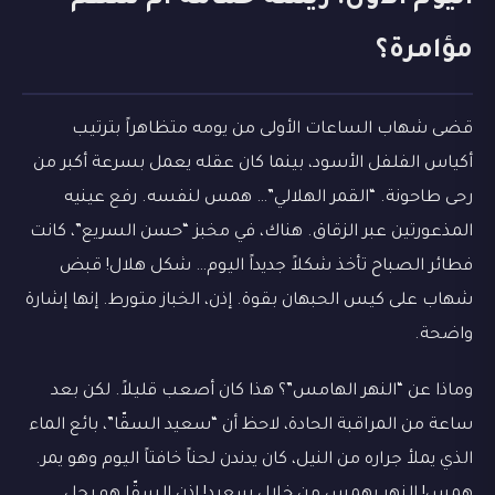
مؤامرة؟
قضى شهاب الساعات الأولى من يومه متظاهراً بترتيب
أكياس الفلفل الأسود، بينما كان عقله يعمل بسرعة أكبر من
رحى طاحونة. “القمر الهلالي”… همس لنفسه. رفع عينيه
المذعورتين عبر الزقاق. هناك، في مخبز “حسن السريع”، كانت
فطائر الصباح تأخذ شكلاً جديداً اليوم… شكل هلال! قبض
شهاب على كيس الحبهان بقوة. إذن، الخباز متورط. إنها إشارة
واضحة.
وماذا عن “النهر الهامس”؟ هذا كان أصعب قليلاً. لكن بعد
ساعة من المراقبة الحادة، لاحظ أن “سعيد السقّا”، بائع الماء
الذي يملأ جراره من النيل، كان يدندن لحناً خافتاً اليوم وهو يمر.
همس! النهر يهمس من خلال سعيد! إذن السقّا هو رجل