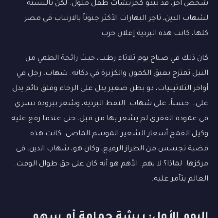
شخص آخر، قد تبدو كخربشات طفل ملول. لكن بالنسبة
لشهاب الدين، تاجر البهارات الأكثر جنوناً بالارتياب في مصر
كلها، كانت هذه البردية إعلان حرب.
كان ذلك في صباح يوم ثلاثاء رطب، حيث رائحة الطمي من
النيل تمتزج بعبق الكمون والكزبرة في دكانه. شهاب، رجل في
أواخر الثلاثينيات، ذو بطن صغير يدل على الرخاء وقلق دائم يدل
على… حسناً، على شهاب. التقط البردية، وشعر ببرودة تسري
في عموده الفقري لم يشعر بها من قبل، حتى عندما رفع عليه
وكيل القمح أسعار الشعير الموسم الماضي. كانت هذه
قضية تجسس من الطراز الرفيع، وكان هو، شهاب الدين، في
مركزها. لماذا؟ لا يهم. الأهم هو أنه كان على حق طوال الوقت.
العالم يتآمر عليه.
اليوم الأول: ريشة حمامة أم سهم