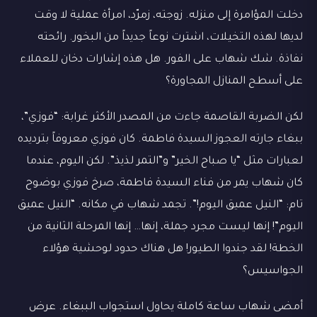
دخلت المؤامرة إلى منزله. زوجته، زمرّد، امرأة عملية لا وقت
لديها لهذه التخيلات، اشترت نوعاً جديداً من البخور. رائحته
نفاذة. شك شهاب على الفور. هل هذه إشارات دخان للعملاء
على أسطح المنازل المجاورة؟
لكن الضربة القاصمة جاءت من المصدر الأكثر غرابة: “فوزي”،
ببغاء جارته العجوز السيدة فاطمة. كان فوزي معروفاً بترديده
لعبارات مثل “يا صباح الخير” و”التمر لذيذ”. لكن اليوم، عندما
كان شهاب يمر من فناء السيدة فاطمة، صرخ فوزي بوضوح
تام: “النيل عميق اليوم!”. تجمد شهاب في مكانه. “النيل عميق
اليوم”! إنها ليست مجرد جملة، إنها… إنها المرحلة الثانية من
الخطة! لقد جندوا الطيور! هل هناك حدود لوحشية هؤلاء
الجواسيس؟
أمضى شهاب ساعة كاملة يحاول استجواب الببغاء. عرض