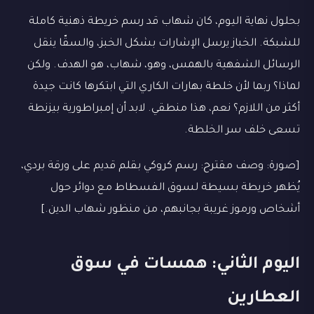
بحلول نهاية اليوم، كان شهاب قد رسم خريطة ذهنية كاملة
للشبكة. الخباز يرسل الإشارات بشكل الخبز، والسقّا ينقل
الرسائل الشفهية بالهمس، وهو، شهاب، هو الهدف. ولكن
لماذا؟ ربما لأن خلطة بهارات الكاري التي ابتكرها كانت جيدة
أكثر من اللازم؟ نعم، هذا منطقي. لابد أن إمبراطورية بيزنطة
تسعى خلف سر الخلطة.
[صورة: وصف مقترح: رسم كروكي بقلم قديم على ورقة بردي،
يُظهر خريطة بسيطة لسوق الفسطاط مع دوائر حول
أشخاص ورموز غريبة بجانبهم، من منظور شهاب الدين.]
اليوم الثاني: همسات في سوق
العطارين