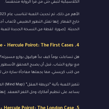
الكلاسيكية لتبقي حتى من قرأ الرواية متحمساً.
خارج القطار. إنها تمثل التطور الطبيعي لألعاب أج
الحديثة. [صورة: لقطة من النسخة الجديدة للعبة Murder on the Orient Express تظهر القطار الفاخر من الداخل]
4. Agatha Christie – Hercule Poirot: The First Cases
هل تساءلت يوماً كيف بدأ هركيول بوارو مسيرته؟ هذ
مع بوارو الشاب، قبل أن يصبح المحقق الأسطوري 
من كتب كريستي، مما يجعلها مفاجأة سارة حتى لأك
تتميز ا
يساعد على تنظيم أفكارك وحل اللغز المعقد. إنها 
5. Agatha Christie – Hercule Poirot: The London Case