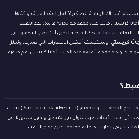
تستخدم “خلاياك الرمادية الصغيرة” لحل أعقد الجرائم وأكثرها
جاثا كريستي، فأنت على موعد مع تجربة فريدة. لقد انتقلت
ب التفاعلية، مما يمنحك الفرصة لتكون أنت بطل التحقيق. في
اثا كريستي
، ونستكشف أفضل الإصدارات التي صدرت، ونحلل
ورة: صورة مجمعة لأغلفة عدة العاب لأجاثا كريستي، مع صورة
لضبط؟
هي ألعاب فيديو من نوع المغامرات والتحقيق (Point-and-click adventure) تستند
اب في قلب الأحداث، حيث تتولى دور المحقق وتكون مسؤولاً عن
ب، بل هي تجارب تفاعلية عميقة تحترم ذكاء اللاعب.