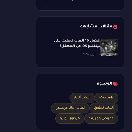
مقالات مشابهة
أفضل 10 ألعاب تحقيق على
نينتندو DS: كن المحقق!
19 أبريل 2026
الوسوم
Microids
ألعاب ألغاز
ألعاب تحقيق
العاب اجاثا كريستي
غموض وجريمة
هركيول بوارو