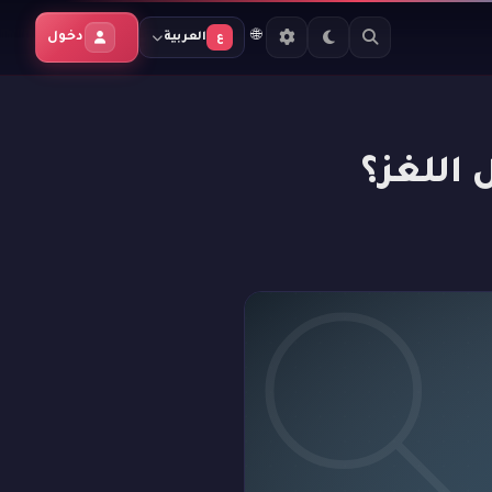
🌐
دخول
العربية
ع