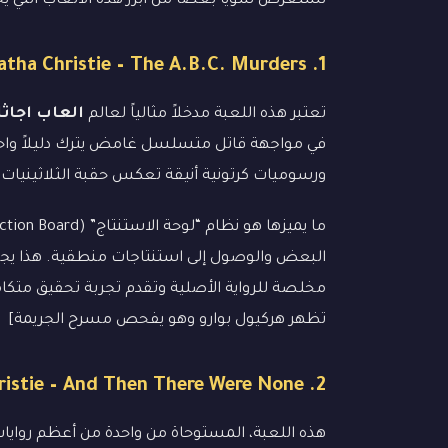
نستعرض سوياً بعضاً من أبرز هذه الألعاب التي
1. Agatha Christie – The A.B.C. Murders
تعتبر هذه اللعبة مدخلاً مثالياً لعالم
العاب اجاث
ورسوميات كرتونية أنيقة تعكس حقبة الثلاثينيات.
البعض والوصول إلى استنتاجات منطقية. هذا يجع
تظهر هركيول بوارو وهو يفحص مسرح الجريمة]
2. Agatha Christie – And Then There Were None
هذه اللعبة، المستوحاة من واحدة من أعظم روايات