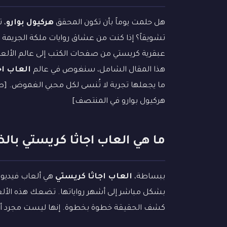
هل حلمت يوماً بأن تكون المحقق
هركيول بوارو
، 
تشويقاً؟ إذا كنت من عشاق روايات ملكة الجريمة أ
عبقرية كريستي من صفحات الكتب إلى عالم الألعا
هذا المقال الشامل، سنغوص في عالم
العاب اج
ما يجعلها تجربة لا تُنسى لكل محبي الغموض. [ص
هركيول بوارو في المنتصف]
ما هي العاب اجاثا كريستي با
ببساطة،
العاب اجاثا كريستي
بشكل مباشر إلى أشهر رواياتها. تضعك هذه الألع
كشف الحقيقة خطوة بخطوة. إنها ليست مجرد ألعا