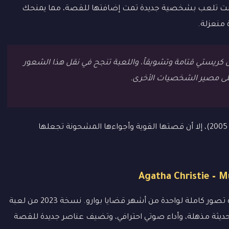
أنت تلعب بشخصية جديدة تمت إضافتها للقصة، مما يمنحك
 منعزلة.
ال كريستي قتامة وتشويقاً، واللعبة تنجح في نقل هذا الشعور
ر على مصير الشخصيات الأخرى.
على الرغم من أنها لعبة قديمة نسبياً (صدرت عام 2005)، إلا أن قصتها القوية وأجواءها المشحونة تجعلها
هذا ليس مجرد تحديث للعبة القديمة، بل هو إعادة تصور كاملة لواحدة من أشهر قضايا بوارو. نسخة 2023 من لعبة
ديثة مذهلة، وأداء صوتي احترافي، وتضيف عناصر جديدة للقصة