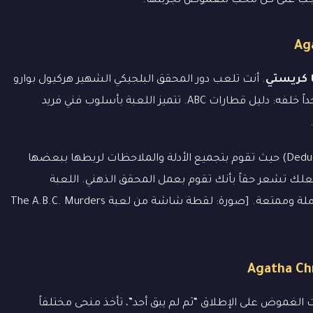
 يجب على كل محب للغموض تجربتها.
ا كريستي
. أنت تلعب دور المحقق البلجيكي الشهير هركيول بوارو
في مواجهة قاتل متسلسل غامض يترك دليلاً واحداً خلفه: دليل قطارات ABC. تتميز اللعبة بأسلوب فني فريد
ما يميزها هو نظام “لوحة الاستنتاج” (Deduction Board) حيث تقوم بتجميع الأدلة والملاحظات لربطها ببعضها
لك تشعر حقاً بأنك تقوم بعمل المحقق الذهني. اللعبة
مخلصة للرواية الأصلية وتقدم تجربة تحقيق متكاملة وممتعة. [صورة: لقطة شاشة من لعبة The A.B.C. Murders
 الغموض على الإطلاق “ثم لم يبق أحد”، تأخذ منحى مختلفاً