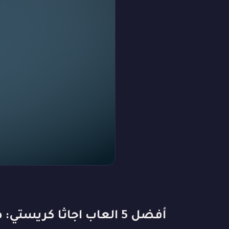
أفضل 5 العاب اجاثا كريستي: هل تحل اللغز؟