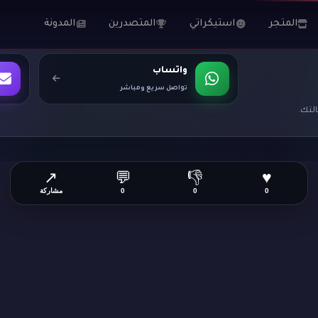
المتجر
استيكراتي
المتصدرين
المدونة
واتساب
تواصل سريع ومباشر
لتك.
↗
💬
👎
♥
0
0
0
مشاركة