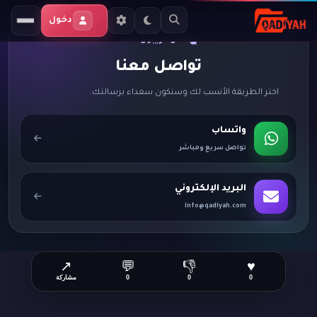
دخول
نحن قريبون منك
تواصل معنا
اختر الطريقة الأنسب لك وسنكون سعداء برسالتك.
واتساب
تواصل سريع ومباشر
البريد الإلكتروني
info@qadiyah.com
↗
💬
👎
♥
0
0
0
مشاركة