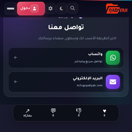
دخول
نحن قريبون منك
تواصل معنا
اختر الطريقة الأنسب لك وسنكون سعداء برسالتك.
واتساب
تواصل سريع ومباشر
البريد الإلكتروني
info@qadiyah.com
↗
💬
👎
♥
0
0
0
مشاركة