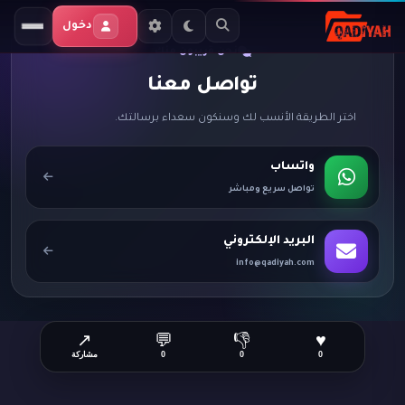
دخول
نحن قريبون منك
تواصل معنا
اختر الطريقة الأنسب لك وسنكون سعداء برسالتك.
واتساب
تواصل سريع ومباشر
البريد الإلكتروني
info@qadiyah.com
↗
💬
👎
♥
0
0
0
مشاركة