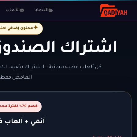
القضايا
الألعاب
✦
محتوى إضافي اختي
اشتراك الصندو
كل ألعاب قضية مجانية. الاشتراك يضيف لك
الغامض فقط.
خصم 70٪ لفترة محدودة
أنمي + ألعاب ف