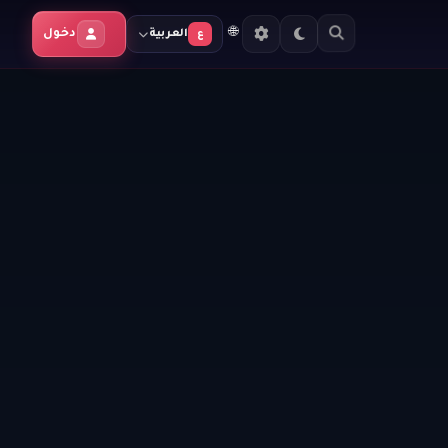
🌐
دخول
العربية
ع