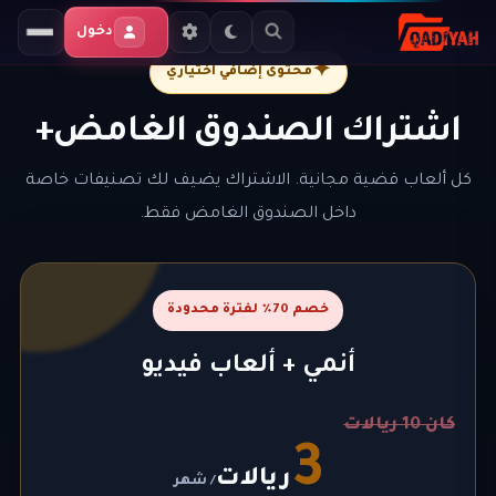
دخول
✦
محتوى إضافي اختياري
اشتراك الصندوق الغامض+
كل ألعاب قضية مجانية. الاشتراك يضيف لك تصنيفات خاصة
داخل الصندوق الغامض فقط.
خصم 70٪ لفترة محدودة
أنمي + ألعاب فيديو
كان 10 ريالات
3
ريالات
/ شهر