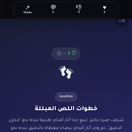
↗
💬
👎
♥
✕
0
0
0
مشاركة
🔥
0
3
⏱
ث
?
👣
location
خطوات اللص المبللة
سُرقت صرة دنانير. تتبع جحا آثار أقدام طينية تتجه نحو "مخزن
الدقيق"، ثم وجد آثار أقدام بيضاء مغطاة بالدقيق تتجه نحو