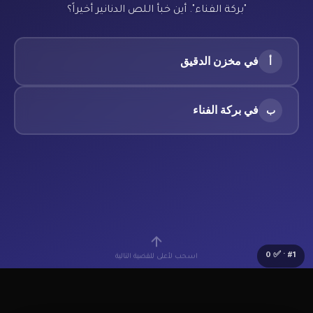
"بركة الفناء". أين خبأ اللص الدنانير أخيراً؟
في مخزن الدقيق
أ
في بركة الفناء
ب
0
· ✅
#
1
اسحب لأعلى للقضية التالية
🔰
Lv.1 مبتدئ
⭐
0